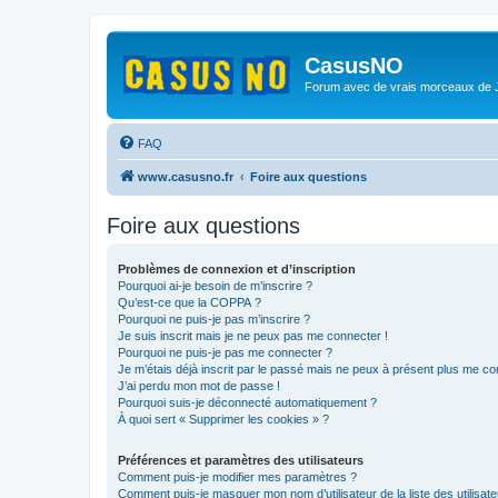
CasusNO
Forum avec de vrais morceaux de
FAQ
www.casusno.fr
Foire aux questions
Foire aux questions
Problèmes de connexion et d’inscription
Pourquoi ai-je besoin de m’inscrire ?
Qu’est-ce que la COPPA ?
Pourquoi ne puis-je pas m’inscrire ?
Je suis inscrit mais je ne peux pas me connecter !
Pourquoi ne puis-je pas me connecter ?
Je m’étais déjà inscrit par le passé mais ne peux à présent plus me co
J’ai perdu mon mot de passe !
Pourquoi suis-je déconnecté automatiquement ?
À quoi sert « Supprimer les cookies » ?
Préférences et paramètres des utilisateurs
Comment puis-je modifier mes paramètres ?
Comment puis-je masquer mon nom d’utilisateur de la liste des utilisate