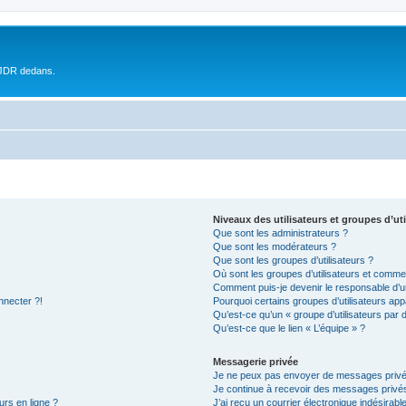
 JDR dedans.
Niveaux des utilisateurs et groupes d’uti
Que sont les administrateurs ?
Que sont les modérateurs ?
Que sont les groupes d’utilisateurs ?
Où sont les groupes d’utilisateurs et commen
Comment puis-je devenir le responsable d’un
nnecter ?!
Pourquoi certains groupes d’utilisateurs app
Qu’est-ce qu’un « groupe d’utilisateurs par 
Qu’est-ce que le lien « L’équipe » ?
Messagerie privée
Je ne peux pas envoyer de messages privé
Je continue à recevoir des messages privés 
urs en ligne ?
J’ai reçu un courrier électronique indésirabl