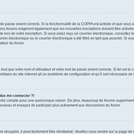
t de passe soient corrects. Si la fonctionnalité de la COPPA est activée et que vous 
ains forums exigeront également que les nouvelles inscriptions doivent être activée
te lors de votre inscription. Si vous aviez reçu un courrier électronique, consultez l
r électronique ou le courrier électronique a été filtré en tant que pourriel. Si vo
rateur du forum.
out que votre nom d’utilisateur et votre mot de passe soient corrects. Si tel est le
iétaire du site internet ait un problème de configuration et qu’il soit nécessaire de l
 plus me connecter ?!
votre compte pour une quelconque raison. De plus, beaucoup de forums suppriment pér
 nouveau et essayez de participer plus activement aux discussions du forum.
 récupéré, il peut facilement être réinitialisé. Veuillez vous rendre sur la page de