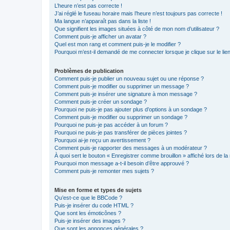
L’heure n’est pas correcte !
J’ai réglé le fuseau horaire mais l’heure n’est toujours pas correcte !
Ma langue n’apparaît pas dans la liste !
Que signifient les images situées à côté de mon nom d’utilisateur ?
Comment puis-je afficher un avatar ?
Quel est mon rang et comment puis-je le modifier ?
Pourquoi m’est-il demandé de me connecter lorsque je clique sur le lien 
Problèmes de publication
Comment puis-je publier un nouveau sujet ou une réponse ?
Comment puis-je modifier ou supprimer un message ?
Comment puis-je insérer une signature à mon message ?
Comment puis-je créer un sondage ?
Pourquoi ne puis-je pas ajouter plus d’options à un sondage ?
Comment puis-je modifier ou supprimer un sondage ?
Pourquoi ne puis-je pas accéder à un forum ?
Pourquoi ne puis-je pas transférer de pièces jointes ?
Pourquoi ai-je reçu un avertissement ?
Comment puis-je rapporter des messages à un modérateur ?
À quoi sert le bouton « Enregistrer comme brouillon » affiché lors de la 
Pourquoi mon message a-t-il besoin d’être approuvé ?
Comment puis-je remonter mes sujets ?
Mise en forme et types de sujets
Qu’est-ce que le BBCode ?
Puis-je insérer du code HTML ?
Que sont les émoticônes ?
Puis-je insérer des images ?
Que sont les annonces générales ?