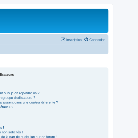
Inscription
Connexion
lisateurs
t puis-je en rejoindre un ?
 groupe d’utilisateurs ?
araissent dans une couleur différente ?
défaut » ?
s !
non sollicités !
e de la part de quelqu’un sur ce forum !