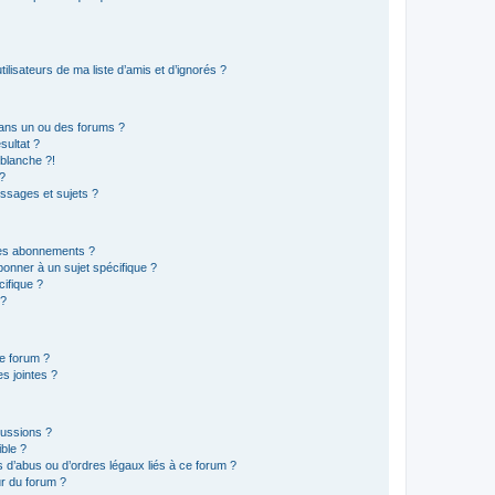
lisateurs de ma liste d’amis et d’ignorés ?
ans un ou des forums ?
sultat ?
blanche ?!
?
ssages et sujets ?
t les abonnements ?
onner à un sujet spécifique ?
ifique ?
 ?
ce forum ?
s jointes ?
cussions ?
ible ?
 d’abus ou d’ordres légaux liés à ce forum ?
r du forum ?