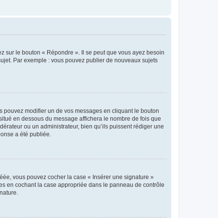
ez sur le bouton « Répondre ». Il se peut que vous ayez besoin
 sujet. Par exemple : vous pouvez publier de nouveaux sujets
s pouvez modifier un de vos messages en cliquant le bouton
e situé en dessous du message affichera le nombre de fois que
modérateur ou un administrateur, bien qu’ils puissent rédiger une
ponse a été publiée.
réée, vous pouvez cocher la case « Insérer une signature »
ages en cochant la case appropriée dans le panneau de contrôle
gnature.