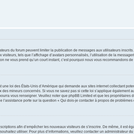
trateurs du forum peuvent limiter la publication de messages aux utilisateurs inscri
visiteurs, tels que l’affichage d’avatars personnalisés, l’utilisation de la messager
ription ne vous prend qu’un court instant, c’est pourquoi nous vous recommandons de l
t une loi des États-Unis d’Amérique qui demande aux sites internet collectant pot
 des mineurs concernés. Si vous ne savez pas si cette loi s’applique également au
 pourra vous renseigner. Veuillez noter que phpBB Limited et que les propriétaires
ue l’assistance porte sur la question « Qui dois-je contacter à propos de problèmes 
inscriptions afin d’empêcher les nouveaux visiteurs de s’inscrire. De même, il est é
s souhaitez utiliser. Pour plus d’informations, veuillez contacter un administrateur du