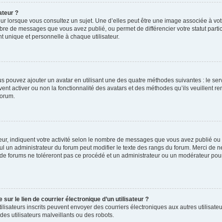
ateur ?
ur lorsque vous consultez un sujet. Une d’elles peut être une image associée à vo
mbre de messages que vous avez publié, ou permet de différencier votre statut parti
 unique et personnelle à chaque utilisateur.
ous pouvez ajouter un avatar en utilisant une des quatre méthodes suivantes : le serv
ent activer ou non la fonctionnalité des avatars et des méthodes qu’ils veuillent ren
forum.
ur, indiquent votre activité selon le nombre de messages que vous avez publié ou id
eul un administrateur du forum peut modifier le texte des rangs du forum. Merci de 
de forums ne toléreront pas ce procédé et un administrateur ou un modérateur pou
ur le lien de courrier électronique d’un utilisateur ?
s utilisateurs inscrits peuvent envoyer des courriers électroniques aux autres utili
es utilisateurs malveillants ou des robots.