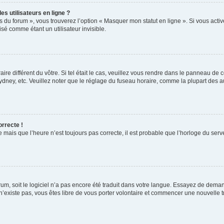
s utilisateurs en ligne ?
s du forum », vous trouverez l’option « Masquer mon statut en ligne ». Si vous activ
é comme étant un utilisateur invisible.
aire différent du vôtre. Si tel était le cas, veuillez vous rendre dans le panneau de co
ey, etc. Veuillez noter que le réglage du fuseau horaire, comme la plupart des autr
orrecte !
 mais que l’heure n’est toujours pas correcte, il est probable que l’horloge du serve
orum, soit le logiciel n’a pas encore été traduit dans votre langue. Essayez de deman
 n’existe pas, vous êtes libre de vous porter volontaire et commencer une nouvelle t