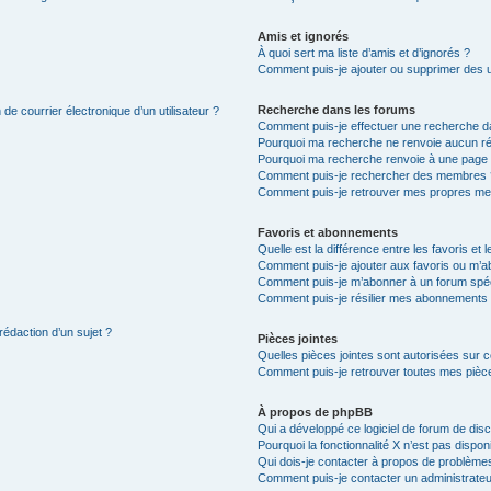
Amis et ignorés
À quoi sert ma liste d’amis et d’ignorés ?
Comment puis-je ajouter ou supprimer des uti
Recherche dans les forums
de courrier électronique d’un utilisateur ?
Comment puis-je effectuer une recherche d
Pourquoi ma recherche ne renvoie aucun ré
Pourquoi ma recherche renvoie à une page 
Comment puis-je rechercher des membres 
Comment puis-je retrouver mes propres me
Favoris et abonnements
Quelle est la différence entre les favoris e
Comment puis-je ajouter aux favoris ou m’ab
Comment puis-je m’abonner à un forum spéc
Comment puis-je résilier mes abonnements
rédaction d’un sujet ?
Pièces jointes
Quelles pièces jointes sont autorisées sur 
Comment puis-je retrouver toutes mes pièce
À propos de phpBB
Qui a développé ce logiciel de forum de dis
Pourquoi la fonctionnalité X n’est pas dispon
Qui dois-je contacter à propos de problèmes
Comment puis-je contacter un administrateu