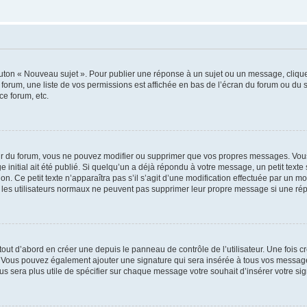
outon « Nouveau sujet ». Pour publier une réponse à un sujet ou un message, cliqu
 forum, une liste de vos permissions est affichée en bas de l’écran du forum ou du
ce forum, etc.
r du forum, vous ne pouvez modifier ou supprimer que vos propres messages. Vou
 initial ait été publié. Si quelqu’un a déjà répondu à votre message, un petit text
ion. Ce petit texte n’apparaîtra pas s’il s’agit d’une modification effectuée par un 
ue les utilisateurs normaux ne peuvent pas supprimer leur propre message si une ré
ut d’abord en créer une depuis le panneau de contrôle de l’utilisateur. Une fois c
ure. Vous pouvez également ajouter une signature qui sera insérée à tous vos mess
 vous sera plus utile de spécifier sur chaque message votre souhait d’insérer votre si