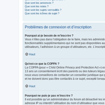
Que sont les annonces ?
Que sont les notes ?
Que sont les sujets verrouillés ?
Que sont les icônes de sujet ?
Problèmes de connexion et d’inscription
Pourquoi ai-je besoin de m’inscrire ?
Vous n’êtes pas dans l’obligation de le faire, mais les adminis
fonctionnalités supplémentaires qui ne sont pas disponibles aux 
utilisateurs, l’adhésion à un groupe d’utilisateurs, etc. L’insc
Haut
Qu’est-ce que la COPPA ?
La COPPA (pour « Child Online Privacy and Protection Act ») es
13 ans un consentement écrit des parents ou des tuteurs légaux
nous vous conseillons de contacter un conseiller juridique qui
et ne doivent donc pas être contactés à ce sujet, excepté lorsq
Haut
Pourquoi ne puis-je pas m’inscrire ?
Il est possible qu’un administrateur du forum ait désactivé les 
adresse IP ou interdit l’utilisation du nom d’utilisateur que vou