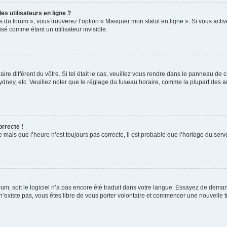
s utilisateurs en ligne ?
s du forum », vous trouverez l’option « Masquer mon statut en ligne ». Si vous activ
é comme étant un utilisateur invisible.
aire différent du vôtre. Si tel était le cas, veuillez vous rendre dans le panneau de co
ey, etc. Veuillez noter que le réglage du fuseau horaire, comme la plupart des autr
orrecte !
 mais que l’heure n’est toujours pas correcte, il est probable que l’horloge du serve
orum, soit le logiciel n’a pas encore été traduit dans votre langue. Essayez de deman
 n’existe pas, vous êtes libre de vous porter volontaire et commencer une nouvelle t