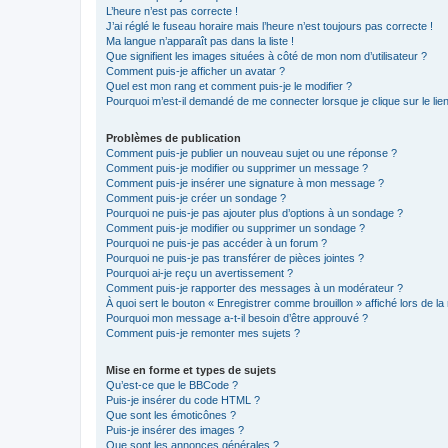
L’heure n’est pas correcte !
J’ai réglé le fuseau horaire mais l’heure n’est toujours pas correcte !
Ma langue n’apparaît pas dans la liste !
Que signifient les images situées à côté de mon nom d’utilisateur ?
Comment puis-je afficher un avatar ?
Quel est mon rang et comment puis-je le modifier ?
Pourquoi m’est-il demandé de me connecter lorsque je clique sur le lien 
Problèmes de publication
Comment puis-je publier un nouveau sujet ou une réponse ?
Comment puis-je modifier ou supprimer un message ?
Comment puis-je insérer une signature à mon message ?
Comment puis-je créer un sondage ?
Pourquoi ne puis-je pas ajouter plus d’options à un sondage ?
Comment puis-je modifier ou supprimer un sondage ?
Pourquoi ne puis-je pas accéder à un forum ?
Pourquoi ne puis-je pas transférer de pièces jointes ?
Pourquoi ai-je reçu un avertissement ?
Comment puis-je rapporter des messages à un modérateur ?
À quoi sert le bouton « Enregistrer comme brouillon » affiché lors de la 
Pourquoi mon message a-t-il besoin d’être approuvé ?
Comment puis-je remonter mes sujets ?
Mise en forme et types de sujets
Qu’est-ce que le BBCode ?
Puis-je insérer du code HTML ?
Que sont les émoticônes ?
Puis-je insérer des images ?
Que sont les annonces générales ?