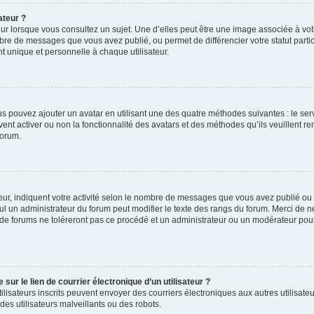
ateur ?
ur lorsque vous consultez un sujet. Une d’elles peut être une image associée à vo
mbre de messages que vous avez publié, ou permet de différencier votre statut parti
 unique et personnelle à chaque utilisateur.
ous pouvez ajouter un avatar en utilisant une des quatre méthodes suivantes : le serv
ent activer ou non la fonctionnalité des avatars et des méthodes qu’ils veuillent ren
forum.
ur, indiquent votre activité selon le nombre de messages que vous avez publié ou id
eul un administrateur du forum peut modifier le texte des rangs du forum. Merci de 
de forums ne toléreront pas ce procédé et un administrateur ou un modérateur pou
ur le lien de courrier électronique d’un utilisateur ?
s utilisateurs inscrits peuvent envoyer des courriers électroniques aux autres utili
es utilisateurs malveillants ou des robots.