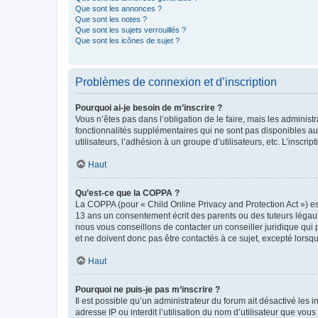
Que sont les annonces ?
Que sont les notes ?
Que sont les sujets verrouillés ?
Que sont les icônes de sujet ?
Problèmes de connexion et d’inscription
Pourquoi ai-je besoin de m’inscrire ?
Vous n’êtes pas dans l’obligation de le faire, mais les adminis
fonctionnalités supplémentaires qui ne sont pas disponibles aux 
utilisateurs, l’adhésion à un groupe d’utilisateurs, etc. L’insc
Haut
Qu’est-ce que la COPPA ?
La COPPA (pour « Child Online Privacy and Protection Act ») es
13 ans un consentement écrit des parents ou des tuteurs légaux
nous vous conseillons de contacter un conseiller juridique qui
et ne doivent donc pas être contactés à ce sujet, excepté lorsq
Haut
Pourquoi ne puis-je pas m’inscrire ?
Il est possible qu’un administrateur du forum ait désactivé les 
adresse IP ou interdit l’utilisation du nom d’utilisateur que vou