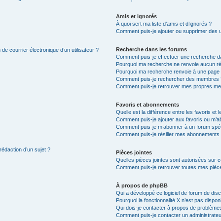
Amis et ignorés
À quoi sert ma liste d’amis et d’ignorés ?
Comment puis-je ajouter ou supprimer des uti
Recherche dans les forums
de courrier électronique d’un utilisateur ?
Comment puis-je effectuer une recherche d
Pourquoi ma recherche ne renvoie aucun ré
Pourquoi ma recherche renvoie à une page 
Comment puis-je rechercher des membres 
Comment puis-je retrouver mes propres me
Favoris et abonnements
Quelle est la différence entre les favoris e
Comment puis-je ajouter aux favoris ou m’ab
Comment puis-je m’abonner à un forum spéc
Comment puis-je résilier mes abonnements
rédaction d’un sujet ?
Pièces jointes
Quelles pièces jointes sont autorisées sur 
Comment puis-je retrouver toutes mes pièce
À propos de phpBB
Qui a développé ce logiciel de forum de dis
Pourquoi la fonctionnalité X n’est pas dispon
Qui dois-je contacter à propos de problèmes
Comment puis-je contacter un administrateu