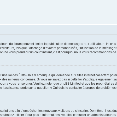
trateurs du forum peuvent limiter la publication de messages aux utilisateurs inscri
visiteurs, tels que l’affichage d’avatars personnalisés, l’utilisation de la messager
ription ne vous prend qu’un court instant, c’est pourquoi nous vous recommandons de l
t une loi des États-Unis d’Amérique qui demande aux sites internet collectant pot
 des mineurs concernés. Si vous ne savez pas si cette loi s’applique également au
 pourra vous renseigner. Veuillez noter que phpBB Limited et que les propriétaires
ue l’assistance porte sur la question « Qui dois-je contacter à propos de problèmes 
inscriptions afin d’empêcher les nouveaux visiteurs de s’inscrire. De même, il est é
s souhaitez utiliser. Pour plus d’informations, veuillez contacter un administrateur du