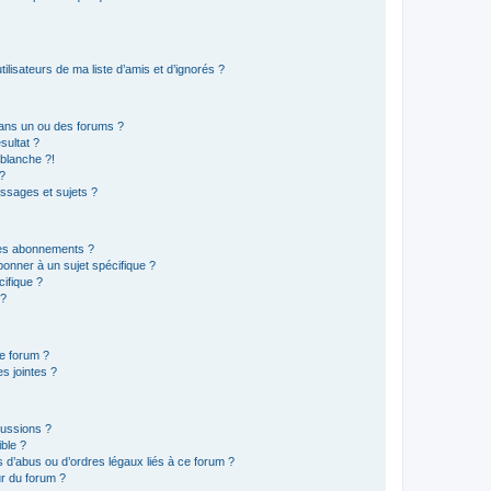
lisateurs de ma liste d’amis et d’ignorés ?
ans un ou des forums ?
sultat ?
blanche ?!
?
ssages et sujets ?
t les abonnements ?
onner à un sujet spécifique ?
ifique ?
 ?
ce forum ?
s jointes ?
cussions ?
ible ?
 d’abus ou d’ordres légaux liés à ce forum ?
r du forum ?