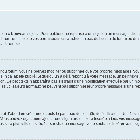
outon « Nouveau sujet ». Pour publier une réponse à un sujet ou un message, cliqu
 forum, une liste de vos permissions est affichée en bas de l’écran du forum ou du
ce forum, etc.
r du forum, vous ne pouvez modifier ou supprimer que vos propres messages. Vou
 initial ait été publié. Si quelqu’un a déjà répondu à votre message, un petit text
ion. Ce petit texte n’apparaîtra pas s’il s’agit d’une modification effectuée par un 
ue les utilisateurs normaux ne peuvent pas supprimer leur propre message si une ré
ut d’abord en créer une depuis le panneau de contrôle de l’utilisateur. Une fois c
ure. Vous pouvez également ajouter une signature qui sera insérée à tous vos mess
 vous sera plus utile de spécifier sur chaque message votre souhait d’insérer votre si