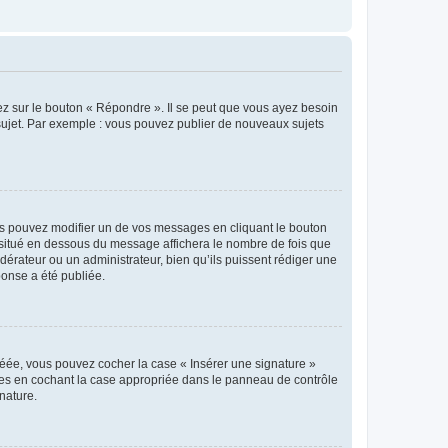
ez sur le bouton « Répondre ». Il se peut que vous ayez besoin
 sujet. Par exemple : vous pouvez publier de nouveaux sujets
s pouvez modifier un de vos messages en cliquant le bouton
e situé en dessous du message affichera le nombre de fois que
modérateur ou un administrateur, bien qu’ils puissent rédiger une
ponse a été publiée.
réée, vous pouvez cocher la case « Insérer une signature »
ages en cochant la case appropriée dans le panneau de contrôle
gnature.