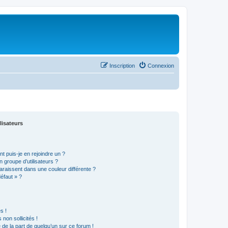
Inscription
Connexion
lisateurs
t puis-je en rejoindre un ?
 groupe d’utilisateurs ?
araissent dans une couleur différente ?
défaut » ?
s !
non sollicités !
e de la part de quelqu’un sur ce forum !