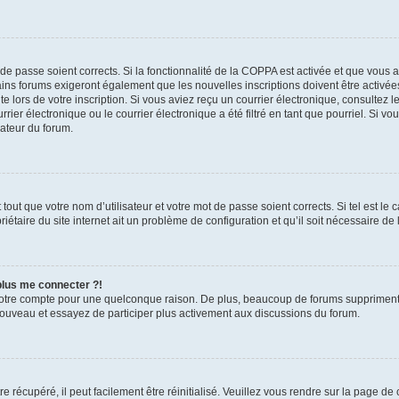
t de passe soient corrects. Si la fonctionnalité de la COPPA est activée et que vous 
ains forums exigeront également que les nouvelles inscriptions doivent être activée
te lors de votre inscription. Si vous aviez reçu un courrier électronique, consultez l
r électronique ou le courrier électronique a été filtré en tant que pourriel. Si vo
rateur du forum.
out que votre nom d’utilisateur et votre mot de passe soient corrects. Si tel est le
iétaire du site internet ait un problème de configuration et qu’il soit nécessaire de l
 plus me connecter ?!
votre compte pour une quelconque raison. De plus, beaucoup de forums suppriment pér
 nouveau et essayez de participer plus activement aux discussions du forum.
 récupéré, il peut facilement être réinitialisé. Veuillez vous rendre sur la page de