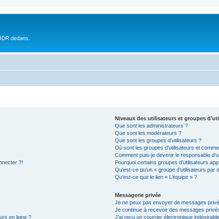
 JDR dedans.
Niveaux des utilisateurs et groupes d’uti
Que sont les administrateurs ?
Que sont les modérateurs ?
Que sont les groupes d’utilisateurs ?
Où sont les groupes d’utilisateurs et commen
Comment puis-je devenir le responsable d’un
nnecter ?!
Pourquoi certains groupes d’utilisateurs app
Qu’est-ce qu’un « groupe d’utilisateurs par 
Qu’est-ce que le lien « L’équipe » ?
Messagerie privée
Je ne peux pas envoyer de messages privé
Je continue à recevoir des messages privés 
urs en ligne ?
J’ai reçu un courrier électronique indésirabl