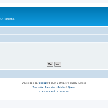
 JDR dedans.
Développé par
phpBB
® Forum Software © phpBB Limited
Traduction française officielle
©
Qiaeru
Confidentialité
|
Conditions