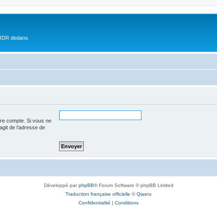
 JDR dedans.
tre compte. Si vous ne
’agit de l’adresse de
Développé par
phpBB
® Forum Software © phpBB Limited
Traduction française officielle
©
Qiaeru
Confidentialité
|
Conditions