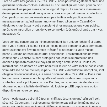
Lors de votre navigation sur « CasusNO », nous pouvons également créer une
quatrième sorte de cookies, externes au document qui est prévu pour couvrir
uniquement les pages créées par le logiciel phpBB. La seconde manière est
de récupérer les informations que vous nous envoyez et que nous collectons.
Ceci peut correspondre — mais n’est pas limité à — la publication de
messages en tant qu’utilisateur anonyme, l’inscription sur « CasusNO »
(désignée ci-après par « votre compte ») et les messages que vous publiez
après votre inscription et lors de votre connexion (désignés ci-après par « vos
messages »).
Votre compte contiendra au minimum un identifiant unique (désigné ci-après
par « votre nom d’utilisateur ») et un mot de passe personnel vous permettant
de vous connecter à votre compte (désigné ci-après par « votre mot de
passe ») et une adresse de courriel personnelle. Les informations de votre
compte sur « CasusNO » sont protégées par les lois de protection des
données applicables dans le pays qui héberge notre serveur. Toutes les
informations, en-dehors de votre nom d’utilisateur, de votre mot de passe et de
votre adresse de courriel requis par « CasusNO » durant votre inscription, sont
obligatoires ou facultatives, à la seule discrétion de « CasusNO ». Dans tous
les cas, vous pouvez contrôler quelles informations de votre compte vous
souhaitez rendre publiques ou non. De plus, vous pouvez décider de vous
abonner ou non à la liste de diffusion du logiciel phpBB depuis une option
disponible sur votre compte.
Votre mot de passe est chiffré (par un chiffrage à sens unique) afin qu’il soit
sécurisé. Cependant, il est recommandé de ne pas utiliser le même mot de
passe sur plusieurs sites internet différents. Votre mot de passe est le moyen