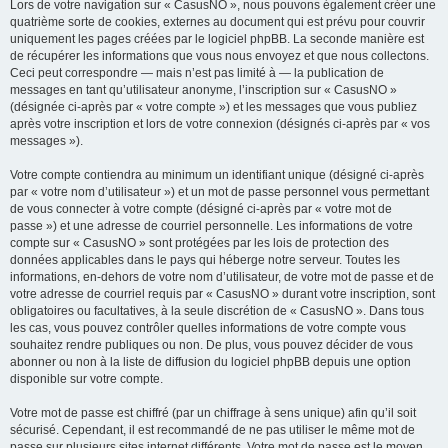
Lors de votre navigation sur « CasusNO », nous pouvons également créer une
quatrième sorte de cookies, externes au document qui est prévu pour couvrir
uniquement les pages créées par le logiciel phpBB. La seconde manière est
de récupérer les informations que vous nous envoyez et que nous collectons.
Ceci peut correspondre — mais n’est pas limité à — la publication de
messages en tant qu’utilisateur anonyme, l’inscription sur « CasusNO »
(désignée ci-après par « votre compte ») et les messages que vous publiez
après votre inscription et lors de votre connexion (désignés ci-après par « vos
messages »).
Votre compte contiendra au minimum un identifiant unique (désigné ci-après
par « votre nom d’utilisateur ») et un mot de passe personnel vous permettant
de vous connecter à votre compte (désigné ci-après par « votre mot de
passe ») et une adresse de courriel personnelle. Les informations de votre
compte sur « CasusNO » sont protégées par les lois de protection des
données applicables dans le pays qui héberge notre serveur. Toutes les
informations, en-dehors de votre nom d’utilisateur, de votre mot de passe et de
votre adresse de courriel requis par « CasusNO » durant votre inscription, sont
obligatoires ou facultatives, à la seule discrétion de « CasusNO ». Dans tous
les cas, vous pouvez contrôler quelles informations de votre compte vous
souhaitez rendre publiques ou non. De plus, vous pouvez décider de vous
abonner ou non à la liste de diffusion du logiciel phpBB depuis une option
disponible sur votre compte.
Votre mot de passe est chiffré (par un chiffrage à sens unique) afin qu’il soit
sécurisé. Cependant, il est recommandé de ne pas utiliser le même mot de
passe sur plusieurs sites internet différents. Votre mot de passe est le moyen