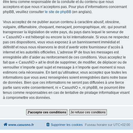
être tenu comme responsable de la conduite et du contenu que nous
acceptons et que nous n’acceptons pas. Pour plus d’informations concernant
phpBB, veuillez consulter
le site de phpBB
(en anglais).
Vous acceptez de ne publier aucun contenu à caractère abusif, obscène,
vulgaire, diffamatoire, choquant, menaçant, pornographique, etc. qui pourrait
transgresser la législation de votre pays, du pays dans lequel le serveur de
« CasusNO » est hébergé ou encore la loi internationale. Si vous ne respectez
pas ces dispositions, vous vous exposez à un bannissement immédiat et
définitif et nous nous réservons le droit d’avertir votre fournisseur d’accès à
internet et les autorités officielles. L’adresse IP de tous les messages est
enregistrée afin d’aider au renforcement de ces conditions. Vous acceptez le
fait que « CasusNO » ait le droit de supprimer, de modifier, de déplacer ou de
verrouiller n’importe quel sujet et message à n’importe quel moment si nous
estimons cela nécessaire. En tant qu’utilisateur, vous acceptez que toutes les
informations que vous avez renseignées soient enregistrées dans notre base
de données. Bien que ces informations ne seront pas diffusées à une tierce
partie sans votre consentement, ni « CasusNO », ni phpBB, ne pourront être
tenus comme responsables en cas de tentative de piratage informatique visant
à compromettre vos données.
www.casusno.fr
Supprimer les cookies
Fuseau horaire sur
UTC+02:00