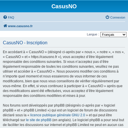
CasusNO
FAQ
Connexion
www.casusno.fr
Langue :
CasusNO - Inscription
En accédant à « CasusNO » (désigné ci-après par « nous », « notre », « nos »,
« CasusNO » et « https://casusno.fr »), vous acceptez d’être légalement
responsable des conditions suivantes. Si vous n’acceptez pas d’être
légalement responsable de toutes les conditions suivantes, veuillez ne pas
utiliser et accéder à « CasusNO ». Nous pouvons modifier ces conditions à
n’importe quel moment et nous essaierons de vous informer de ces
modifications, bien que nous vous conseillons de vérifier régulièrement par
vous-même. En effet, si vous continuez à participer à « CasusNO » après que
des modifications aient été effectuées, vous acceptez d’être légalement
responsable des conditions modifiées et mises à jour.
Nos forums sont développés par phpBB (désignés ci-après par « logiciel
phpBB » et « phpBB Limited ») qui est un logiciel de forum de discussions
déclaré sous la «
licence publique générale GNU 2.0
» et qui peut être
téléchargé sur
le site de phpBB
(en anglais). Le logiciel phpBB a pour seul but
de faciliter les discussions sur internet et phpBB Limited ne peut en aucun cas