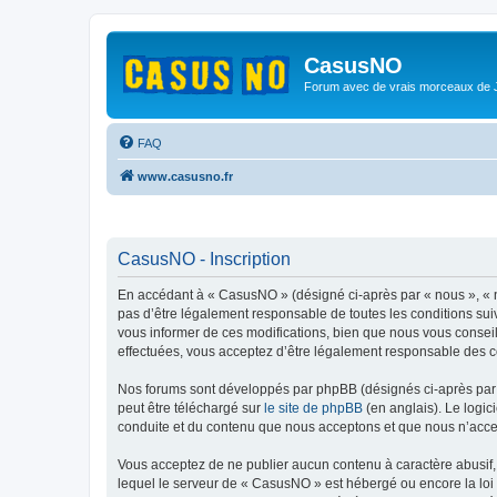
CasusNO
Forum avec de vrais morceaux de
FAQ
www.casusno.fr
CasusNO - Inscription
En accédant à « CasusNO » (désigné ci-après par « nous », « no
pas d’être légalement responsable de toutes les conditions su
vous informer de ces modifications, bien que nous vous conseil
effectuées, vous acceptez d’être légalement responsable des co
Nos forums sont développés par phpBB (désignés ci-après par «
peut être téléchargé sur
le site de phpBB
(en anglais). Le logic
conduite et du contenu que nous acceptons et que nous n’acce
Vous acceptez de ne publier aucun contenu à caractère abusif, 
lequel le serveur de « CasusNO » est hébergé ou encore la loi 