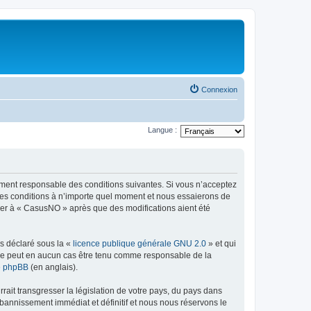
Connexion
Langue :
lement responsable des conditions suivantes. Si vous n’acceptez
 ces conditions à n’importe quel moment et nous essaierons de
iper à « CasusNO » après que des modifications aient été
ns déclaré sous la «
licence publique générale GNU 2.0
» et qui
ed ne peut en aucun cas être tenu comme responsable de la
de phpBB
(en anglais).
ait transgresser la législation de votre pays, du pays dans
bannissement immédiat et définitif et nous nous réservons le