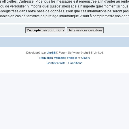
ités officielles. L’adresse IP de tous les messages est enregistrée afin d’aider au re
 ou de verrouiller n’importe quel sujet et message à n’importe quel moment si nous 
nregistrées dans notre base de données. Bien que ces informations ne seront pas d
bles en cas de tentative de piratage informatique visant à compromettre vos don
Développé par
phpBB
® Forum Software © phpBB Limited
Traduction française officielle
©
Qiaeru
Confidentialité
|
Conditions