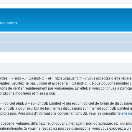
 JDR dedans.
tre », « nos », « CasusNO » et « https://casusno.fr »), vous acceptez d’être léga
ivantes, veuillez ne pas utiliser et accéder à « CasusNO ». Nous pouvons modifier
lons de vérifier régulièrement par vous-même. En effet, si vous continuez à partic
nditions modifiées et mises à jour.
 logiciel phpBB » et « phpBB Limited ») qui est un logiciel de forum de discussio
iel phpBB a pour seul but de faciliter les discussions sur internet et phpBB Limit
ptons pas. Pour plus d’informations concernant phpBB, veuillez consulter
le site 
obscène, vulgaire, diffamatoire, choquant, menaçant, pornographique, etc. qui pourr
internationale. Si vous ne respectez pas ces dispositions, vous vous exposez à un 