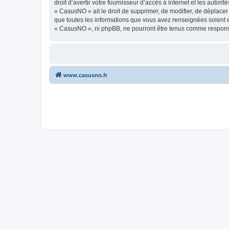
droit d’avertir votre fournisseur d’accès à internet et les autor
« CasusNO » ait le droit de supprimer, de modifier, de déplacer
que toutes les informations que vous avez renseignées soient e
« CasusNO », ni phpBB, ne pourront être tenus comme responsa
www.casusno.fr