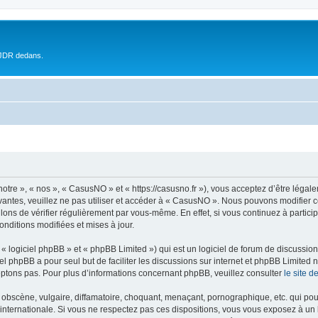
 JDR dedans.
tre », « nos », « CasusNO » et « https://casusno.fr »), vous acceptez d’être léga
ivantes, veuillez ne pas utiliser et accéder à « CasusNO ». Nous pouvons modifier
lons de vérifier régulièrement par vous-même. En effet, si vous continuez à partic
nditions modifiées et mises à jour.
 logiciel phpBB » et « phpBB Limited ») qui est un logiciel de forum de discussio
iel phpBB a pour seul but de faciliter les discussions sur internet et phpBB Limit
ptons pas. Pour plus d’informations concernant phpBB, veuillez consulter
le site 
obscène, vulgaire, diffamatoire, choquant, menaçant, pornographique, etc. qui pourr
internationale. Si vous ne respectez pas ces dispositions, vous vous exposez à un 