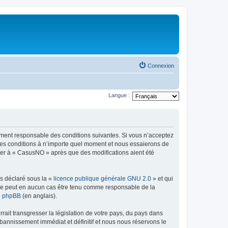
Connexion
Langue :
lement responsable des conditions suivantes. Si vous n’acceptez
 ces conditions à n’importe quel moment et nous essaierons de
iper à « CasusNO » après que des modifications aient été
ns déclaré sous la «
licence publique générale GNU 2.0
» et qui
ed ne peut en aucun cas être tenu comme responsable de la
de phpBB
(en anglais).
ait transgresser la législation de votre pays, du pays dans
bannissement immédiat et définitif et nous nous réservons le