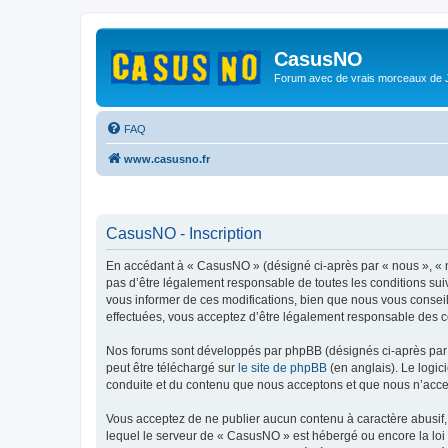
CasusNO
Forum avec de vrais morceaux de
FAQ
www.casusno.fr
CasusNO - Inscription
En accédant à « CasusNO » (désigné ci-après par « nous », « no
pas d’être légalement responsable de toutes les conditions su
vous informer de ces modifications, bien que nous vous conseil
effectuées, vous acceptez d’être légalement responsable des co
Nos forums sont développés par phpBB (désignés ci-après par «
peut être téléchargé sur
le site de phpBB
(en anglais). Le logic
conduite et du contenu que nous acceptons et que nous n’acce
Vous acceptez de ne publier aucun contenu à caractère abusif, 
lequel le serveur de « CasusNO » est hébergé ou encore la loi 