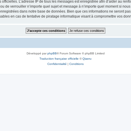
ités officielles. L’adresse IP de tous les messages est enregistrée afin d’aider au re
 ou de verrouiller n’importe quel sujet et message à n’importe quel moment si nous 
nregistrées dans notre base de données. Bien que ces informations ne seront pas d
bles en cas de tentative de piratage informatique visant à compromettre vos don
Développé par
phpBB
® Forum Software © phpBB Limited
Traduction française officielle
©
Qiaeru
Confidentialité
|
Conditions