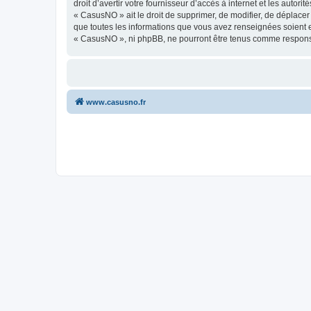
droit d’avertir votre fournisseur d’accès à internet et les autor
« CasusNO » ait le droit de supprimer, de modifier, de déplacer
que toutes les informations que vous avez renseignées soient e
« CasusNO », ni phpBB, ne pourront être tenus comme responsa
www.casusno.fr