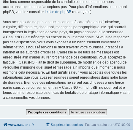
être tenu comme responsable de la conduite et du contenu que nous
acceptons et que nous n’acceptons pas. Pour plus d’informations concernant
phpBB, veuillez consulter
le site de phpBB
(en anglais).
Vous acceptez de ne publier aucun contenu à caractère abusif, obscène,
vulgaire, diffamatoire, choquant, menaçant, pornographique, etc. qui pourrait
transgresser la législation de votre pays, du pays dans lequel le serveur de
« CasusNO » est hébergé ou encore la loi internationale. Si vous ne respectez
pas ces dispositions, vous vous exposez à un bannissement immédiat et
définitif et nous nous réservons le droit d’avertir votre fournisseur d’accès à
internet et les autorités officielles. L’adresse IP de tous les messages est
enregistrée afin d’aider au renforcement de ces conditions. Vous acceptez le
fait que « CasusNO » ait le droit de supprimer, de modifier, de déplacer ou de
verrouiller n’importe quel sujet et message à n’importe quel moment si nous
estimons cela nécessaire. En tant qu’utilisateur, vous acceptez que toutes les
informations que vous avez renseignées soient enregistrées dans notre base
de données. Bien que ces informations ne seront pas diffusées à une tierce
partie sans votre consentement, ni « CasusNO », ni phpBB, ne pourront être
tenus comme responsables en cas de tentative de piratage informatique visant
à compromettre vos données.
www.casusno.fr
Supprimer les cookies
Fuseau horaire sur
UTC+02:00