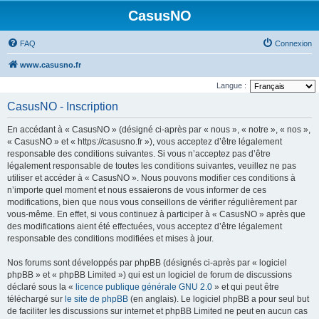
CasusNO
FAQ
Connexion
www.casusno.fr
Langue :
CasusNO - Inscription
En accédant à « CasusNO » (désigné ci-après par « nous », « notre », « nos »,
« CasusNO » et « https://casusno.fr »), vous acceptez d’être légalement
responsable des conditions suivantes. Si vous n’acceptez pas d’être
légalement responsable de toutes les conditions suivantes, veuillez ne pas
utiliser et accéder à « CasusNO ». Nous pouvons modifier ces conditions à
n’importe quel moment et nous essaierons de vous informer de ces
modifications, bien que nous vous conseillons de vérifier régulièrement par
vous-même. En effet, si vous continuez à participer à « CasusNO » après que
des modifications aient été effectuées, vous acceptez d’être légalement
responsable des conditions modifiées et mises à jour.
Nos forums sont développés par phpBB (désignés ci-après par « logiciel
phpBB » et « phpBB Limited ») qui est un logiciel de forum de discussions
déclaré sous la «
licence publique générale GNU 2.0
» et qui peut être
téléchargé sur
le site de phpBB
(en anglais). Le logiciel phpBB a pour seul but
de faciliter les discussions sur internet et phpBB Limited ne peut en aucun cas