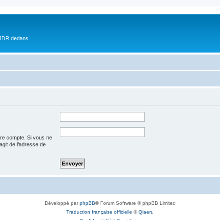
 JDR dedans.
tre compte. Si vous ne
’agit de l’adresse de
Développé par
phpBB
® Forum Software © phpBB Limited
Traduction française officielle
©
Qiaeru