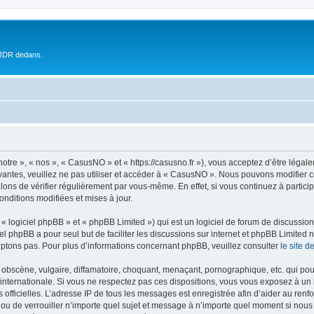
 JDR dedans.
tre », « nos », « CasusNO » et « https://casusno.fr »), vous acceptez d’être léga
ivantes, veuillez ne pas utiliser et accéder à « CasusNO ». Nous pouvons modifier
lons de vérifier régulièrement par vous-même. En effet, si vous continuez à partic
nditions modifiées et mises à jour.
 logiciel phpBB » et « phpBB Limited ») qui est un logiciel de forum de discussio
iel phpBB a pour seul but de faciliter les discussions sur internet et phpBB Limit
ptons pas. Pour plus d’informations concernant phpBB, veuillez consulter
le site 
obscène, vulgaire, diffamatoire, choquant, menaçant, pornographique, etc. qui pourr
internationale. Si vous ne respectez pas ces dispositions, vous vous exposez à un 
ités officielles. L’adresse IP de tous les messages est enregistrée afin d’aider au re
 ou de verrouiller n’importe quel sujet et message à n’importe quel moment si nous 