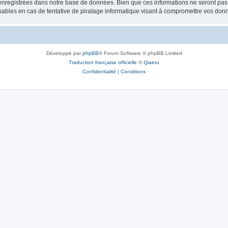
nregistrées dans notre base de données. Bien que ces informations ne seront pas d
bles en cas de tentative de piratage informatique visant à compromettre vos don
Développé par
phpBB
® Forum Software © phpBB Limited
Traduction française officielle
©
Qiaeru
Confidentialité
|
Conditions