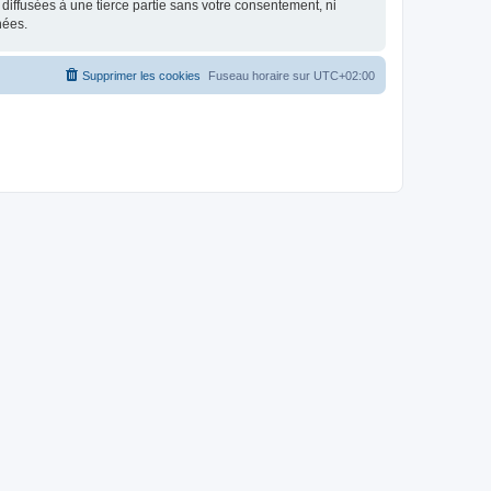
iffusées à une tierce partie sans votre consentement, ni
nées.
Supprimer les cookies
Fuseau horaire sur
UTC+02:00