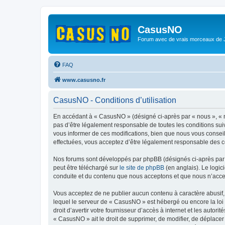
CasusNO
Forum avec de vrais morceaux de
FAQ
www.casusno.fr
CasusNO - Conditions d’utilisation
En accédant à « CasusNO » (désigné ci-après par « nous », « no
pas d’être légalement responsable de toutes les conditions su
vous informer de ces modifications, bien que nous vous conseil
effectuées, vous acceptez d’être légalement responsable des co
Nos forums sont développés par phpBB (désignés ci-après par «
peut être téléchargé sur
le site de phpBB
(en anglais). Le logic
conduite et du contenu que nous acceptons et que nous n’acce
Vous acceptez de ne publier aucun contenu à caractère abusif, 
lequel le serveur de « CasusNO » est hébergé ou encore la loi 
droit d’avertir votre fournisseur d’accès à internet et les autor
« CasusNO » ait le droit de supprimer, de modifier, de déplacer