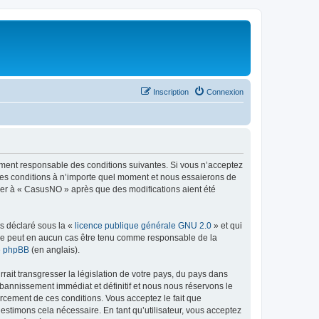
Inscription
Connexion
lement responsable des conditions suivantes. Si vous n’acceptez
 ces conditions à n’importe quel moment et nous essaierons de
iper à « CasusNO » après que des modifications aient été
ns déclaré sous la «
licence publique générale GNU 2.0
» et qui
ed ne peut en aucun cas être tenu comme responsable de la
de phpBB
(en anglais).
ait transgresser la législation de votre pays, du pays dans
bannissement immédiat et définitif et nous nous réservons le
nforcement de ces conditions. Vous acceptez le fait que
estimons cela nécessaire. En tant qu’utilisateur, vous acceptez