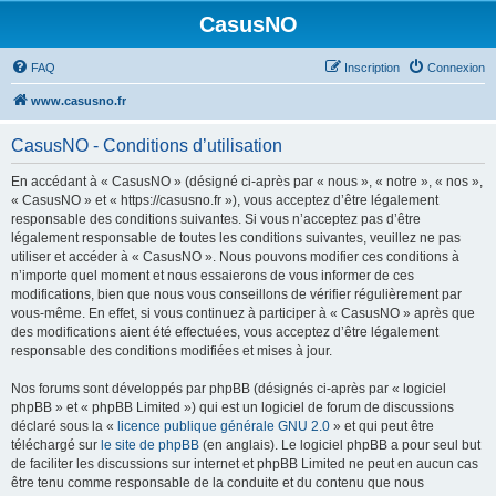
CasusNO
FAQ
Inscription
Connexion
www.casusno.fr
CasusNO - Conditions d’utilisation
En accédant à « CasusNO » (désigné ci-après par « nous », « notre », « nos »,
« CasusNO » et « https://casusno.fr »), vous acceptez d’être légalement
responsable des conditions suivantes. Si vous n’acceptez pas d’être
légalement responsable de toutes les conditions suivantes, veuillez ne pas
utiliser et accéder à « CasusNO ». Nous pouvons modifier ces conditions à
n’importe quel moment et nous essaierons de vous informer de ces
modifications, bien que nous vous conseillons de vérifier régulièrement par
vous-même. En effet, si vous continuez à participer à « CasusNO » après que
des modifications aient été effectuées, vous acceptez d’être légalement
responsable des conditions modifiées et mises à jour.
Nos forums sont développés par phpBB (désignés ci-après par « logiciel
phpBB » et « phpBB Limited ») qui est un logiciel de forum de discussions
déclaré sous la «
licence publique générale GNU 2.0
» et qui peut être
téléchargé sur
le site de phpBB
(en anglais). Le logiciel phpBB a pour seul but
de faciliter les discussions sur internet et phpBB Limited ne peut en aucun cas
être tenu comme responsable de la conduite et du contenu que nous