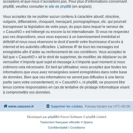
acceptons et que nous n’acceptons pas. Pour plus d’informations concernant
phpBB, veuillez consulter
le site de phpBB
(en anglais).
Vous acceptez de ne publier aucun contenu à caractère abusif, obscène,
vulgaire, diffamatoire, choquant, menaçant, pornographique, etc. qui pourrait
transgresser la législation de votre pays, du pays dans lequel le serveur de
« CasusNO » est hébergé ou encore la loi internationale. Si vous ne respectez
pas ces dispositions, vous vous exposez à un bannissement immédiat et
définitif et nous nous réservons le droit d’avertir votre fournisseur d’accès à
internet et les autorités officielles. L’adresse IP de tous les messages est
enregistrée afin d’aider au renforcement de ces conditions. Vous acceptez le
fait que « CasusNO » ait le droit de supprimer, de modifier, de déplacer ou de
verrouiller n’importe quel sujet et message à n’importe quel moment si nous
estimons cela nécessaire. En tant qu’utilisateur, vous acceptez que toutes les
informations que vous avez renseignées soient enregistrées dans notre base
de données. Bien que ces informations ne seront pas diffusées à une tierce
partie sans votre consentement, ni « CasusNO », ni phpBB, ne pourront être
tenus comme responsables en cas de tentative de piratage informatique visant
à compromettre vos données.
www.casusno.fr
Supprimer les cookies
Fuseau horaire sur
UTC+02:00
Développé par
phpBB
® Forum Software © phpBB Limited
Traduction française officielle
©
Qiaeru
Confidentialité
|
Conditions