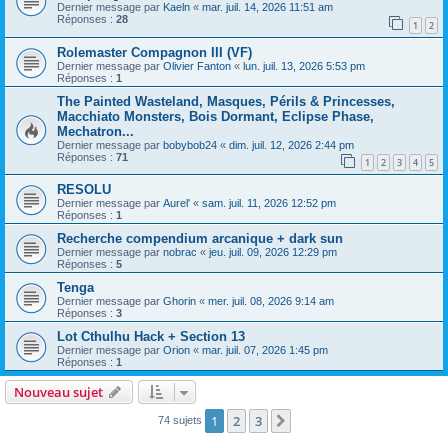
Dernier message par
Kaeln
«
mar. juil. 14, 2026 11:51 am
Réponses :
28
1
2
Rolemaster Compagnon III (VF)
Dernier message par
Olivier Fanton
«
lun. juil. 13, 2026 5:53 pm
Réponses :
1
The Painted Wasteland, Masques, Périls & Princesses,
Macchiato Monsters, Bois Dormant, Eclipse Phase,
Mechatron...
Dernier message par
bobybob24
«
dim. juil. 12, 2026 2:44 pm
Réponses :
71
1
2
3
4
5
RESOLU
Dernier message par
Aurel'
«
sam. juil. 11, 2026 12:52 pm
Réponses :
1
Recherche compendium arcanique + dark sun
Dernier message par
nobrac
«
jeu. juil. 09, 2026 12:29 pm
Réponses :
5
Tenga
Dernier message par
Ghorin
«
mer. juil. 08, 2026 9:14 am
Réponses :
3
Lot Cthulhu Hack + Section 13
Dernier message par
Orion
«
mar. juil. 07, 2026 1:45 pm
Réponses :
1
Nouveau sujet
1
2
3
Suivant
74 sujets