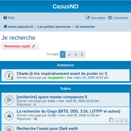
CasusNO
FAQ
Inscription
Connexion
www.casusno.fr
Les petites annonces
Je recherche
Je recherche
Nouveau sujet
1
2
3
Suivant
74 sujets
Annonces
Charte (à lire impérativement avant de poster ici !)
Dernier message par
rougepied
«
mar. mars 24, 2009 10:52 pm
Sujets
[recherche] space master companion II
Dernier message par
Isatis
«
mer. août 05, 2026 10:24 pm
Réponses :
4
La recherche du Gogo (BITD, DD5, 3:16, LOTFP et autres)
Dernier message par
Go@t
«
mer. août 05, 2026 11:59 am
Réponses :
41
1
2
3
Recherche l'avant pour Dark earth