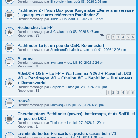
Dernier message par
El cerisio
«
lun. août 03, 2026 2:26 pm
Pathfinder 2 - Pawn Box pour Kingmaker 10ème anniversaire
(+ quelques autres références Pathfinder 2)
Dernier message par
Aldric
«
lun. août 03, 2026 10:12 am
Recherche : LotFP
Dernier message par
J-C
«
lun. août 03, 2026 6:47 am
Réponses :
75
1
2
3
4
5
6
Pathfinder 1e (et un peu de OSR, Rolemaster)
Dernier message par
SombreroDeLaNuit
«
sam. août 01, 2026 12:08 pm
A fermer
Dernier message par
Irwinator
«
jeu. juil. 30, 2026 2:24 pm
Réponses :
8
AD&D2 + OSE + LotFP + Warhammer V2V3 + Ravenloft D20
VO + Pendragon VO + Cthulhu VO + Nephilim + Hurlements
+ Demonworld
Dernier message par
Solipsiste
«
mar. juil. 28, 2026 2:15 pm
Réponses :
83
1
2
3
4
5
6
trouvé
Dernier message par
Mathiasj
«
lun. juil. 27, 2026 4:45 pm
Cherche pions Pathfinder (pawns), battlemaps, étuis SotDL et
un peu de D&D
Dernier message par
Tholgren
«
lun. juil. 27, 2026 11:20 am
Réponses :
1
Livrets de boîtes + encarts et posters casus belli V1
Dernier message par
Ivylux
«
sam. juil. 25, 2026 3:45 am