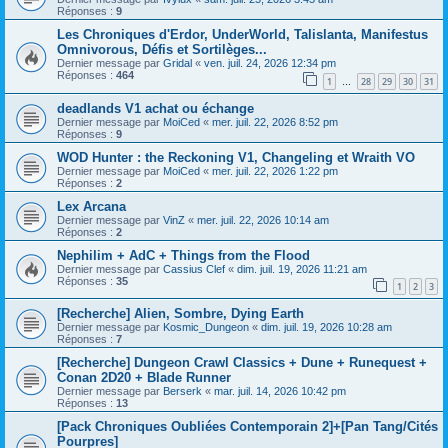
Réponses :
9
Les Chroniques d'Erdor, UnderWorld, Talislanta, Manifestus
Omnivorous, Défis et Sortilèges...
Dernier message par
Gridal
«
ven. juil. 24, 2026 12:34 pm
Réponses :
464
1
28
29
30
31
…
deadlands V1 achat ou échange
Dernier message par
MoiCed
«
mer. juil. 22, 2026 8:52 pm
Réponses :
9
WOD Hunter : the Reckoning V1, Changeling et Wraith VO
Dernier message par
MoiCed
«
mer. juil. 22, 2026 1:22 pm
Réponses :
2
Lex Arcana
Dernier message par
VinZ
«
mer. juil. 22, 2026 10:14 am
Réponses :
2
Nephilim + AdC + Things from the Flood
Dernier message par
Cassius Clef
«
dim. juil. 19, 2026 11:21 am
Réponses :
35
1
2
3
[Recherche] Alien, Sombre, Dying Earth
Dernier message par
Kosmic_Dungeon
«
dim. juil. 19, 2026 10:28 am
Réponses :
7
[Recherche] Dungeon Crawl Classics + Dune + Runequest +
Conan 2D20 + Blade Runner
Dernier message par
Berserk
«
mar. juil. 14, 2026 10:42 pm
Réponses :
13
[Pack Chroniques Oubliées Contemporain 2]+[Pan Tang/Cités
Pourpres]