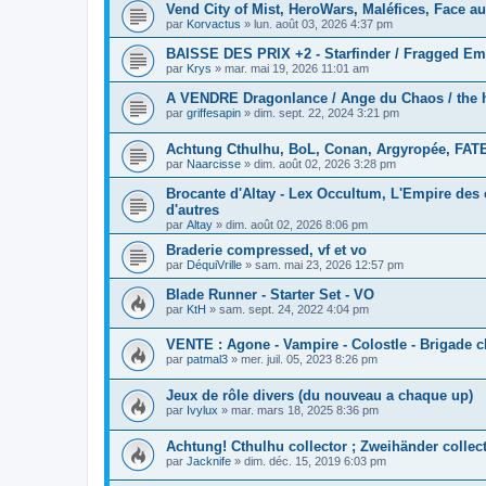
Vend City of Mist, HeroWars, Maléfices, Face au 
par
Korvactus
»
lun. août 03, 2026 4:37 pm
BAISSE DES PRIX +2 - Starfinder / Fragged Em
par
Krys
»
mar. mai 19, 2026 11:01 am
A VENDRE Dragonlance / Ange du Chaos / the hu
par
griffesapin
»
dim. sept. 22, 2024 3:21 pm
Achtung Cthulhu, BoL, Conan, Argyropée, FATE
par
Naarcisse
»
dim. août 02, 2026 3:28 pm
Brocante d'Altay - Lex Occultum, L'Empire des c
d'autres
par
Altay
»
dim. août 02, 2026 8:06 pm
Braderie compressed, vf et vo
par
DéquiVrille
»
sam. mai 23, 2026 12:57 pm
Blade Runner - Starter Set - VO
par
KtH
»
sam. sept. 24, 2022 4:04 pm
VENTE : Agone - Vampire - Colostle - Brigade 
par
patmal3
»
mer. juil. 05, 2023 8:26 pm
Jeux de rôle divers (du nouveau a chaque up)
par
Ivylux
»
mar. mars 18, 2025 8:36 pm
Achtung! Cthulhu collector ; Zweihänder collec
par
Jacknife
»
dim. déc. 15, 2019 6:03 pm