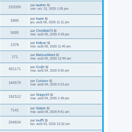
par
tauther
233350
ven. oct. 31, 2025 1:05 pm
par
Kaeln
5995
jeu. août 06, 2026 11:11 pm
par
ChrisBob73
5005
mer. août 05, 2026 4:18 pm
par
Kellyan
1376
mer. août 05, 2026 11:40 am
par
MarkusWeird
171
mer. août 05, 2026 12:49 am
par
Go@t
401171
mar. août 04, 2026 5:55 pm
par
Cuchurv
164570
mar. août 04, 2026 5:23 pm
par
Skippy63
191512
mar. août 04, 2026 1:49 pm
par
Solaris
7141
mar. août 04, 2026 9:41 am
par
touff5
204834
lun. août 03, 2026 10:32 pm