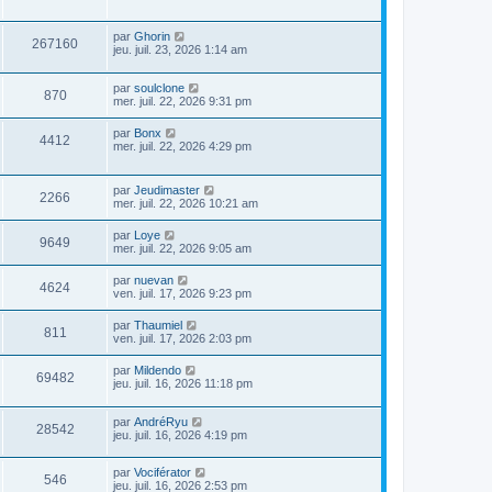
par
Ghorin
267160
jeu. juil. 23, 2026 1:14 am
par
soulclone
870
mer. juil. 22, 2026 9:31 pm
par
Bonx
4412
mer. juil. 22, 2026 4:29 pm
par
Jeudimaster
2266
mer. juil. 22, 2026 10:21 am
par
Loye
9649
mer. juil. 22, 2026 9:05 am
par
nuevan
4624
ven. juil. 17, 2026 9:23 pm
par
Thaumiel
811
ven. juil. 17, 2026 2:03 pm
par
Mildendo
69482
jeu. juil. 16, 2026 11:18 pm
par
AndréRyu
28542
jeu. juil. 16, 2026 4:19 pm
par
Vociférator
546
jeu. juil. 16, 2026 2:53 pm