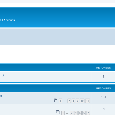
 JDR dedans.
RÉPONSES
 !)
1
RÉPONSES
es
151
1
7
8
9
10
11
…
99
1
3
4
5
6
7
…