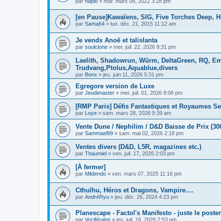
par
haplo
»
mar. mars 08, 2022 3:28 pm
[en Pause]Kawaïens, SIG, Five Torches Deep, H
par
Sama64
»
lun. déc. 21, 2015 11:12 am
Je vends Anoë et talislanta
par
soulclone
»
mer. juil. 22, 2026 9:31 pm
Laelith, Shadowrun, Würm, DeltaGreen, RQ, Em
Trudvang,Ptolus,Aquablue,divers
par
Bonx
»
jeu. juin 11, 2026 5:31 pm
Egregore version de Luxe
par
Jeudimaster
»
mer. juil. 01, 2026 9:06 pm
[RMP Paris] Défis Fantastiques et Royaumes Se
par
Loye
»
sam. mars 28, 2026 9:39 am
Vente Dune / Nephilim / D&D Baisse de Prix (30
par
Sammael99
»
sam. mai 02, 2026 2:18 pm
Ventes divers (D&D, L5R, magazines etc.)
par
Thaumiel
»
ven. juil. 17, 2026 2:03 pm
[À fermer]
par
Mildendo
»
ven. mars 07, 2025 11:16 pm
Cthulhu, Héros et Dragons, Vampire....
par
AndréRyu
»
jeu. déc. 26, 2024 4:23 pm
Planescape - Factol's Manifesto - juste le poster
par
Vociférator
»
jeu. juil. 16, 2026 2:53 pm