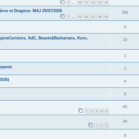
1
10
11
12
13
14
…
éros et Dragons- MAJ 25/07/2026
281
1
15
16
17
18
19
…
0
pireCerisiers, AdC, Beasts&Barbarians, Kuro,
10
2
rpents
2
0526)
9
0
60
1
2
3
4
5
34
1
2
3
0