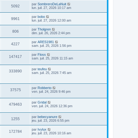
par
SombreroDeLaNuit
5092
lun. juil. 27, 2026 10:17 am
par
bobo
9961
lun. juil. 27, 2026 12:00 am
par
Tholgren
806
dim. juil. 26, 2026 2:44 pm
par
ARES1981
4227
sam. juil. 25, 2026 1:56 pm
par
Floss
147417
sam. juil. 25, 2026 11:15 am
par
teufeu
333890
sam. juil. 25, 2026 7:45 am
par
Robberto
37575
ven. juil. 24, 2026 9:46 pm
par
Gridal
479463
ven. juil. 24, 2026 12:36 pm
par
bebecyanure
1255
jeu. juil. 23, 2026 6:55 pm
par
Ivylux
172784
jeu. juil. 23, 2026 10:16 am