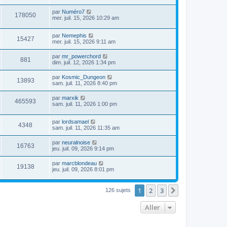
par
Numéro7
178050
mer. juil. 15, 2026 10:29 am
par
Nemephis
15427
mer. juil. 15, 2026 9:11 am
par
mr_powerchord
881
dim. juil. 12, 2026 1:34 pm
par
Kosmic_Dungeon
13893
sam. juil. 11, 2026 8:40 pm
par
marxik
465593
sam. juil. 11, 2026 1:00 pm
par
lordsamael
4348
sam. juil. 11, 2026 11:35 am
par
neuralnoise
16763
jeu. juil. 09, 2026 9:14 pm
par
marcblondeau
19138
jeu. juil. 09, 2026 8:01 pm
1
2
3
Suivant
126 sujets
Aller