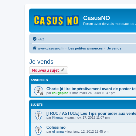
CasusNO
Forum avec de vrais morceaux de
FAQ
www.casusno.fr
Les petites annonces
Je vends
Je vends
Nouveau sujet
ANNONCES
Charte (à lire impérativement avant de poster ici
par
rougepied
»
mar. mars 24, 2009 10:47 pm
SUJETS
[TRUC / ASTUCE] Les Tips pour aider aux vent
par
Khentar
»
sam. nov. 17, 2012 11:07 pm
Colissimo
par
elhanna
»
jeu. janv. 12, 2012 12:45 pm