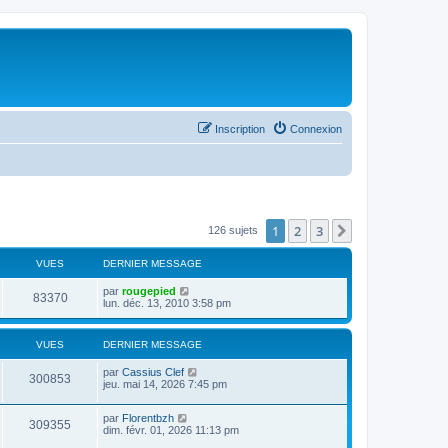
Inscription
Connexion
1
2
3
Suivant
126 sujets
VUES
DERNIER MESSAGE
par
rougepied
83370
lun. déc. 13, 2010 3:58 pm
VUES
DERNIER MESSAGE
par
Cassius Clef
300853
jeu. mai 14, 2026 7:45 pm
par
Florentbzh
309355
dim. févr. 01, 2026 11:13 pm