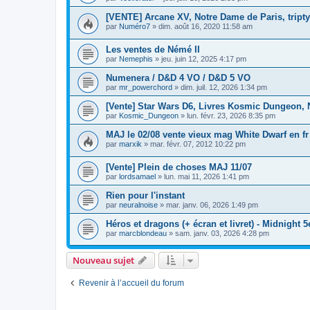
[VENTE] Arcane XV, Notre Dame de Paris, triptyq
par
Numéro7
»
dim. août 16, 2020 11:58 am
Les ventes de Némé II
par
Nemephis
»
jeu. juin 12, 2025 4:17 pm
Numenera / D&D 4 VO / D&D 5 VO
par
mr_powerchord
»
dim. juil. 12, 2026 1:34 pm
[Vente] Star Wars D6, Livres Kosmic Dungeon, Ni
par
Kosmic_Dungeon
»
lun. févr. 23, 2026 8:35 pm
MAJ le 02/08 vente vieux mag White Dwarf en fr
par
marxik
»
mar. févr. 07, 2012 10:22 pm
[Vente] Plein de choses MAJ 11/07
par
lordsamael
»
lun. mai 11, 2026 1:41 pm
Rien pour l'instant
par
neuralnoise
»
mar. janv. 06, 2026 1:49 pm
Héros et dragons (+ écran et livret) - Midnight 5
par
marcblondeau
»
sam. janv. 03, 2026 4:28 pm
Nouveau sujet
Revenir à l’accueil du forum