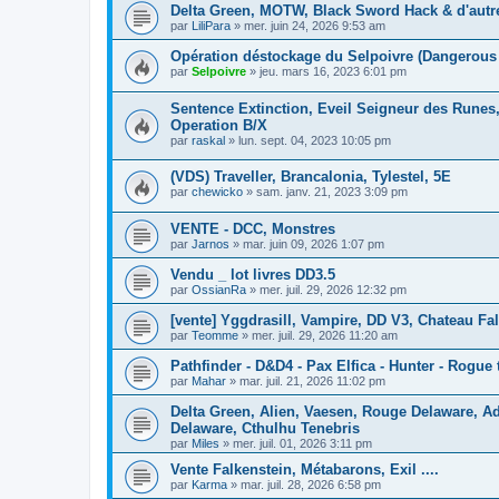
Delta Green, MOTW, Black Sword Hack & d'autr
par
LiliPara
»
mer. juin 24, 2026 9:53 am
Opération déstockage du Selpoivre (Dangerous 
par
Selpoivre
»
jeu. mars 16, 2023 6:01 pm
Sentence Extinction, Eveil Seigneur des Runes,
Operation B/X
par
raskal
»
lun. sept. 04, 2023 10:05 pm
(VDS) Traveller, Brancalonia, Tylestel, 5E
par
chewicko
»
sam. janv. 21, 2023 3:09 pm
VENTE - DCC, Monstres
par
Jarnos
»
mar. juin 09, 2026 1:07 pm
Vendu _ lot livres DD3.5
par
OssianRa
»
mer. juil. 29, 2026 12:32 pm
[vente] Yggdrasill, Vampire, DD V3, Chateau Fa
par
Teomme
»
mer. juil. 29, 2026 11:20 am
Pathfinder - D&D4 - Pax Elfica - Hunter - Rogue t
par
Mahar
»
mar. juil. 21, 2026 11:02 pm
Delta Green, Alien, Vaesen, Rouge Delaware, 
Delaware, Cthulhu Tenebris
par
Miles
»
mer. juil. 01, 2026 3:11 pm
Vente Falkenstein, Métabarons, Exil ....
par
Karma
»
mar. juil. 28, 2026 6:58 pm