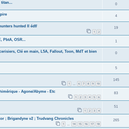
titan...
0
pire
4
nters hunted II édf/
19
1
2
, PbtA, OSR...
1
erisiers, Clé en main, L5A, Fallout, Toon, MdT et bien
0
5
145
1
6
7
8
9
10
…
chimérique - Agone/Abyme - Etc
83
1
2
3
4
5
6
51
1
2
3
4
tor ; Brigandyne v2 ; Trudvang Chronicles
265
1
14
15
16
17
18
…