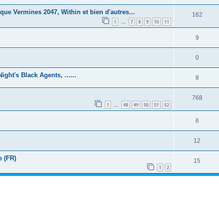
ue Vermines 2047, Within et bien d'autres...
162
1
7
8
9
10
11
…
9
0
ght's Black Agents, ......
8
768
1
48
49
50
51
52
…
6
12
e (FR)
15
1
2