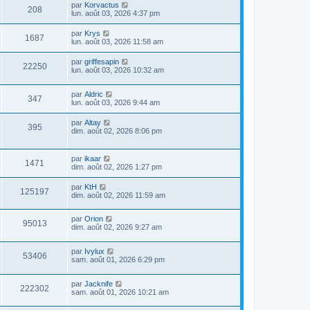
par
Korvactus
208
lun. août 03, 2026 4:37 pm
par
Krys
1687
lun. août 03, 2026 11:58 am
par
griffesapin
22250
lun. août 03, 2026 10:32 am
par
Aldric
347
lun. août 03, 2026 9:44 am
par
Altay
395
dim. août 02, 2026 8:06 pm
par
ikaar
1471
dim. août 02, 2026 1:27 pm
par
KtH
125197
dim. août 02, 2026 11:59 am
par
Orion
95013
dim. août 02, 2026 9:27 am
par
Ivylux
53406
sam. août 01, 2026 6:29 pm
par
Jacknife
222302
sam. août 01, 2026 10:21 am