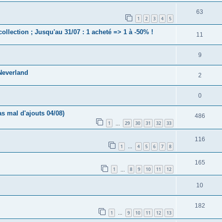
63
1
2
3
4
5
collection ; Jusqu'au 31/07 : 1 acheté => 1 à -50% !
11
9
Neverland
2
0
s mal d'ajouts 04/08)
486
1
29
30
31
32
33
…
116
1
4
5
6
7
8
…
165
1
8
9
10
11
12
…
10
182
1
9
10
11
12
13
…