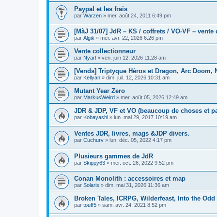
Paypal et les frais
par
Warzen
»
mer. août 24, 2011 6:49 pm
[MàJ 31/07] JdR – KS / coffrets / VO-VF – vente 
par
Algik
»
mer. avr. 22, 2026 6:26 pm
Vente collectionneur
par
Nyarl
»
ven. juin 12, 2026 11:28 am
[Vends] Triptyque Héros et Dragon, Arc Doom, 
par
Kellyan
»
dim. juil. 12, 2026 10:31 am
Mutant Year Zero
par
MarkusWeird
»
mer. août 05, 2026 12:49 am
JDR & JDP, VF et VO (beaucoup de choses et pa
par
Kobayashi
»
lun. mai 29, 2017 10:19 am
Ventes JDR, livres, mags &JDP divers.
par
Cuchurv
»
lun. déc. 05, 2022 4:17 pm
Plusieurs gammes de JdR
par
Skippy63
»
mer. oct. 26, 2022 9:52 pm
Conan Monolith : accessoires et map
par
Solaris
»
dim. mai 31, 2026 11:36 am
Broken Tales, ICRPG, Wilderfeast, Into the Odd
par
touff5
»
sam. avr. 24, 2021 8:52 pm