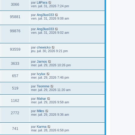
par
LiliPara
3066
ven. juil. 31, 2026 7:24 pm
par
Ang3lus033
95881
ven. juil. 31, 2026 9:08 am
par
Ang3lus033
99876
ven. juil. 31, 2026 9:02 am
par
chewicko
93559
jeu. juil. 30, 2026 9:21 pm
par
Jarnos
3633
mer. juil. 29, 2026 10:26 pm
par
Ivylux
657
mer. juil. 29, 2026 7:46 pm
par
Teomme
519
mer. juil. 29, 2026 11:20 am
par
Mahar
1162
mer. juil. 29, 2026 9:58 am
par
Miles
2772
mer. juil. 29, 2026 9:36 am
par
Karma
741
mar. juil. 28, 2026 6:58 pm