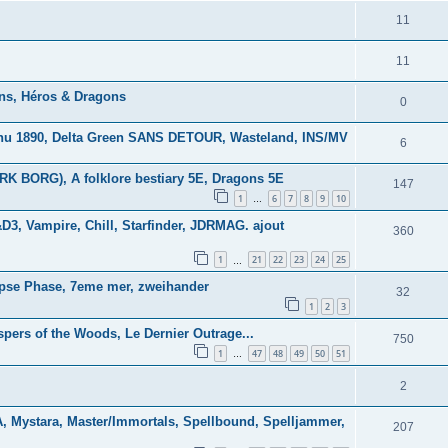
11
11
ns, Héros & Dragons
0
lhu 1890, Delta Green SANS DETOUR, Wasteland, INS/MV
6
K BORG), A folklore bestiary 5E, Dragons 5E
147
1
6
7
8
9
10
…
3, Vampire, Chill, Starfinder, JDRMAG. ajout
360
1
21
22
23
24
25
…
lipse Phase, 7eme mer, zweihander
32
1
2
3
spers of the Woods, Le Dernier Outrage...
750
1
47
48
49
50
51
…
2
Mystara, Master/Immortals, Spellbound, Spelljammer,
207