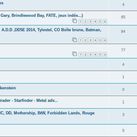
es
4
Gary, Brindlewood Bay, FATE, jeux indés...)
85
1
2
3
4
5
6
 A.D.D ,DD5E 2014, Tylestel, CO Boîte brune, Batman,
84
1
2
3
4
5
6
77
1
2
3
4
5
6
4
1
lkenstein
0
rader - Starfinder - Metal adv...
1
AdC, DD, Mothership, BtW, Forbidden Lands, Rouge
3
0