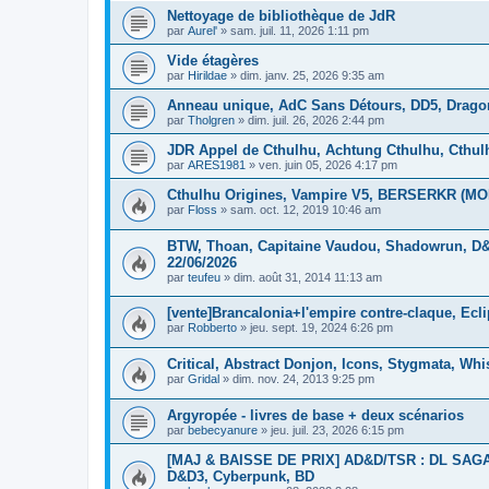
Nettoyage de bibliothèque de JdR
par
Aurel'
»
sam. juil. 11, 2026 1:11 pm
Vide étagères
par
Hirildae
»
dim. janv. 25, 2026 9:35 am
Anneau unique, AdC Sans Détours, DD5, Drago
par
Tholgren
»
dim. juil. 26, 2026 2:44 pm
JDR Appel de Cthulhu, Achtung Cthulhu, Cthu
par
ARES1981
»
ven. juin 05, 2026 4:17 pm
Cthulhu Origines, Vampire V5, BERSERKR (MOR
par
Floss
»
sam. oct. 12, 2019 10:46 am
BTW, Thoan, Capitaine Vaudou, Shadowrun, D&D
22/06/2026
par
teufeu
»
dim. août 31, 2014 11:13 am
[vente]Brancalonia+l'empire contre-claque, Ec
par
Robberto
»
jeu. sept. 19, 2024 6:26 pm
Critical, Abstract Donjon, Icons, Stygmata, Whi
par
Gridal
»
dim. nov. 24, 2013 9:25 pm
Argyropée - livres de base + deux scénarios
par
bebecyanure
»
jeu. juil. 23, 2026 6:15 pm
[MAJ & BAISSE DE PRIX] AD&D/TSR : DL SAGA, 
D&D3, Cyberpunk, BD