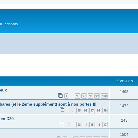
 JDR dedans.
RÉPONSES
ieux
1495
1
96
97
98
99
100
…
es (et le 2ème supplément) sont à nos portes !!!
1472
1
95
96
97
98
99
…
 en D20
243
1
13
14
15
16
17
…
1504