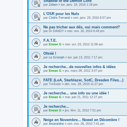
Shadow of the Demon Lord
par
Zeben
»
lun. janv. 18, 2016 1:18 pm
L'OSR pour les Nuls
par
Cédric Ferrand
»
ven. janv. 29, 2016 6:57 pm
Ne pas tricher aux dés, oui mais comment?
par
Dr DANDY
»
mer. nov. 26, 2014 6:49 pm
F.A.T.E.
par
Erwan G
»
mer. oct. 03, 2012 11:58 am
Oltréé !
par
Le Grümph
»
lun. juin 13, 2011 7:17 pm
Je recherche...de nouvelles infos & idées
par
Erwan G
»
jeu. mars 08, 2012 3:07 pm
FATE (LoA, Starblazer, SotC, Dresden Files...)
par
Trickster
»
dim. nov. 28, 2010 11:27 pm
Je recherche... une info ou une idée !
par
Erwan G
»
mar. juin 21, 2011 12:27 pm
Je recherche...
par
Erwan G
»
jeu. févr. 11, 2010 7:51 pm
Neige en Novembre... Nowel en Décembre !
par
Amaranthe
»
ven. nov. 26, 2010 7:41 pm