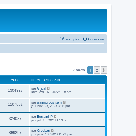
Inscription
Connexion
1
2
Suivant
33 sujets
VUES
DERNIER MESSAGE
par
Gridal
1304927
mer. févr. 02, 2022 9:18 am
par
glamourous.sam
1167882
jeu. nov. 23, 2023 3:03 pm
par
BenjaminP
324087
jeu. juil. 13, 2023 1:13 pm
par
Cryoban
899297
jeu. janv. 19, 2023 11:21 pm