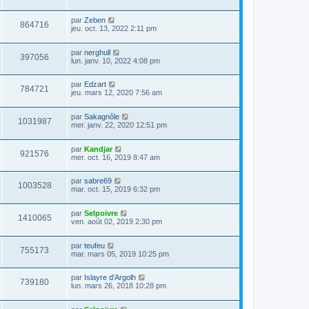
par
Zeben
864716
jeu. oct. 13, 2022 2:11 pm
par
nerghull
397056
lun. janv. 10, 2022 4:08 pm
par
Edzart
784721
jeu. mars 12, 2020 7:56 am
par
Sakagnôle
1031987
mer. janv. 22, 2020 12:51 pm
par
Kandjar
921576
mer. oct. 16, 2019 8:47 am
par
sabre69
1003528
mar. oct. 15, 2019 6:32 pm
par
Selpoivre
1410065
ven. août 02, 2019 2:30 pm
par
teufeu
755173
mar. mars 05, 2019 10:25 pm
par
Islayre d'Argolh
739180
lun. mars 26, 2018 10:28 pm