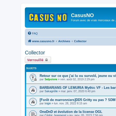
CasusNO
Forum avec de vrais morceaux de
FAQ
www.casusno.fr
Archives
Collector
Collector
Verrouillé
SUJETS
Retour sur ce que j'ai lu ou survolé, jeune ou v
par
Selpoivre
»
ven. août 02, 2019 2:29 pm
BARBARIANS OF LEMURIA Mythic VF - Les barbar
par
Sakagnôle
»
mar. janv. 07, 2020 6:40 pm
[Forêt de marronniers]DD5 Gritty ou pas ? SDM
par
Inigin
»
lun. nov. 28, 2022 8:15 am
OneDnD et évolution de la license OGL
par
Cédric Jeanneret
»
jeu. janv. 05, 2023 7:56 pm