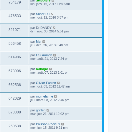
par
Selpoivre
754179
lun. janv. 16, 2017 11:49 am
par
Soner Du
476533
mer. oct. 12, 2016 3:57 pm
par
Dr DANDY
321071
dim. nov. 30, 2014 5:51 pm
par
Mat
556458
jeu. déc. 26, 2013 6:48 pm
par
Le Grümph
614986
mer. août 21, 2013 7:24 pm
par
Kandjar
673906
mer. août 07, 2013 1:01 pm
par
Olivier Fanton
662536
mer. oct. 03, 2012 11:47 am
par
mornelarme
642029
jeu. mars 08, 2012 2:46 pm
par
grinlen
673308
mar. juin 21, 2011 12:02 pm
par
Poisson Radieux
250538
mer. juin 15, 2011 9:21 pm