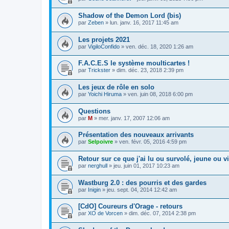
Shadow of the Demon Lord (bis)
par
Zeben
»
lun. janv. 16, 2017 11:45 am
Les projets 2021
par
VigiloConfido
»
ven. déc. 18, 2020 1:26 am
F.A.C.E.S le système moulticartes !
par
Trickster
»
dim. déc. 23, 2018 2:39 pm
Les jeux de rôle en solo
par
Yoichi Hiruma
»
ven. juin 08, 2018 6:00 pm
Questions
par
M
»
mer. janv. 17, 2007 12:06 am
Présentation des nouveaux arrivants
par
Selpoivre
»
ven. févr. 05, 2016 4:59 pm
Retour sur ce que j'ai lu ou survolé, jeune ou v
par
nerghull
»
jeu. juin 01, 2017 10:23 am
Wastburg 2.0 : des pourris et des gardes
par
Inigin
»
jeu. sept. 04, 2014 12:42 am
[CdO] Coureurs d'Orage - retours
par
XO de Vorcen
»
dim. déc. 07, 2014 2:38 pm