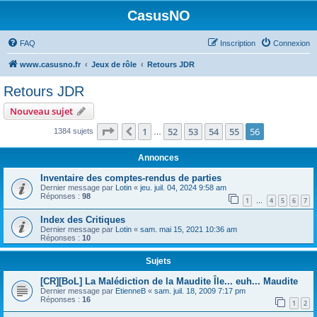
CasusNO
FAQ
Inscription
Connexion
www.casusno.fr
Jeux de rôle
Retours JDR
Retours JDR
Nouveau sujet
Page
56
sur
56
1
52
53
54
55
56
Précédent
1384 sujets
…
Annonces
Inventaire des comptes-rendus de parties
Dernier message par
Lotin
«
jeu. juil. 04, 2024 9:58 am
Réponses :
98
1
4
5
6
7
…
Index des Critiques
Dernier message par
Lotin
«
sam. mai 15, 2021 10:36 am
Réponses :
10
Sujets
[CR][BoL] La Malédiction de la Maudite Île... euh... Maudite
Dernier message par
EtienneB
«
sam. juil. 18, 2009 7:17 pm
Réponses :
16
1
2