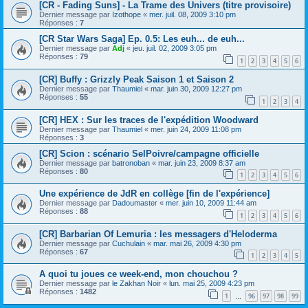
[CR - Fading Suns] - La Trame des Univers (titre provisoire)
Dernier message par
Izothope
«
mer. juil. 08, 2009 3:10 pm
Réponses :
7
[CR Star Wars Saga] Ep. 0.5: Les euh... de euh...
Dernier message par
Adj
«
jeu. juil. 02, 2009 3:05 pm
Réponses :
79
1
2
3
4
5
6
[CR] Buffy : Grizzly Peak Saison 1 et Saison 2
Dernier message par
Thaumiel
«
mar. juin 30, 2009 12:27 pm
Réponses :
55
1
2
3
4
[CR] HEX : Sur les traces de l'expédition Woodward
Dernier message par
Thaumiel
«
mer. juin 24, 2009 11:08 pm
Réponses :
3
[CR] Scion : scénario SelPoivre/campagne officielle
Dernier message par
batronoban
«
mar. juin 23, 2009 8:37 am
Réponses :
80
1
2
3
4
5
6
Une expérience de JdR en collège [fin de l'expérience]
Dernier message par
Dadoumaster
«
mer. juin 10, 2009 11:44 am
Réponses :
88
1
2
3
4
5
6
[CR] Barbarian Of Lemuria : les messagers d'Heloderma
Dernier message par
Cuchulain
«
mar. mai 26, 2009 4:30 pm
Réponses :
67
1
2
3
4
5
A quoi tu joues ce week-end, mon chouchou ?
Dernier message par
le Zakhan Noir
«
lun. mai 25, 2009 4:23 pm
Réponses :
1482
1
96
97
98
99
…