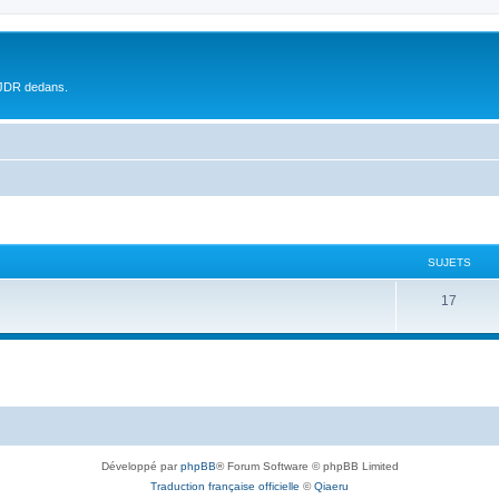
 JDR dedans.
SUJETS
17
Développé par
phpBB
® Forum Software © phpBB Limited
Traduction française officielle
©
Qiaeru