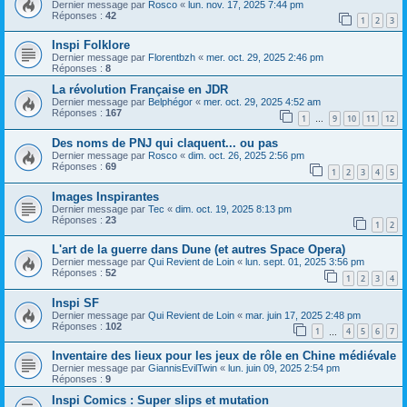
Dernier message par
Rosco
«
lun. nov. 17, 2025 7:44 pm
Réponses :
42
1
2
3
Inspi Folklore
Dernier message par
Florentbzh
«
mer. oct. 29, 2025 2:46 pm
Réponses :
8
La révolution Française en JDR
Dernier message par
Belphégor
«
mer. oct. 29, 2025 4:52 am
Réponses :
167
1
9
10
11
12
…
Des noms de PNJ qui claquent... ou pas
Dernier message par
Rosco
«
dim. oct. 26, 2025 2:56 pm
Réponses :
69
1
2
3
4
5
Images Inspirantes
Dernier message par
Tec
«
dim. oct. 19, 2025 8:13 pm
Réponses :
23
1
2
L'art de la guerre dans Dune (et autres Space Opera)
Dernier message par
Qui Revient de Loin
«
lun. sept. 01, 2025 3:56 pm
Réponses :
52
1
2
3
4
Inspi SF
Dernier message par
Qui Revient de Loin
«
mar. juin 17, 2025 2:48 pm
Réponses :
102
1
4
5
6
7
…
Inventaire des lieux pour les jeux de rôle en Chine médiévale
Dernier message par
GiannisEvilTwin
«
lun. juin 09, 2025 2:54 pm
Réponses :
9
Inspi Comics : Super slips et mutation