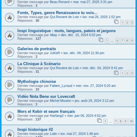
Dernier message par
Beau Renard
«
mar. mai 27, 2025 3:31 pm
Réponses :
3
Fonts, Types, genre Renaissance tu vois...
Dernier message par
Qui Revient de Loin
«
lun. mai 26, 2025 1:52 pm
Réponses :
30
1
2
3
Inspi linguistique : mots, langues, patois et jargons
Dernier message par
Altay
«
dim. déc. 15, 2024 6:02 pm
Réponses :
127
1
6
7
8
9
…
Galeries de portraits
Dernier message par
JoKeR
«
lun. déc. 09, 2024 11:30 pm
Réponses :
3
La Clinique à Scénario
Dernier message par
Qui Revient de Loin
«
mer. déc. 04, 2024 9:41 pm
Réponses :
31
1
2
3
Mythologie chinoise
Dernier message par
Fabien_Lyraud
«
mer. nov. 27, 2024 9:20 am
Réponses :
10
Vidéo Nota Bene sur Lovecraft
Dernier message par
Michel Mouton
«
jeu. août 29, 2024 3:12 pm
Réponses :
3
Mers el Kebir et seum français
Dernier message par
Harfang2
«
mer. juin 05, 2024 4:52 pm
Réponses :
137
1
7
8
9
10
…
Inspi historique #2
Dernier message par
Lotin
«
lun. mai 27, 2024 1:46 pm