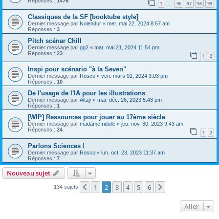
Réponses :
1476
1
96
97
98
99
…
Classiques de la SF [booktube style]
Dernier message par
Nolendur
«
mer. mai 22, 2024 8:57 am
Réponses :
3
Pitch scénar Chill
Dernier message par
gg2
«
mar. mai 21, 2024 11:54 pm
Réponses :
23
1
2
Inspi pour scénario "à la Seven"
Dernier message par
Rosco
«
ven. mars 01, 2024 3:03 pm
Réponses :
10
De l'usage de l'IA pour les illustrations
Dernier message par
Altay
«
mar. déc. 26, 2023 5:43 pm
Réponses :
1
[WIP] Ressources pour jouer au 17ème siècle
Dernier message par
madame ridulle
«
jeu. nov. 30, 2023 9:43 am
Réponses :
24
1
2
Parlons Sciences !
Dernier message par
Rosco
«
lun. oct. 23, 2023 11:37 am
Réponses :
7
Nouveau sujet
1
2
3
4
5
6
Précédent
Suivant
134 sujets
Aller