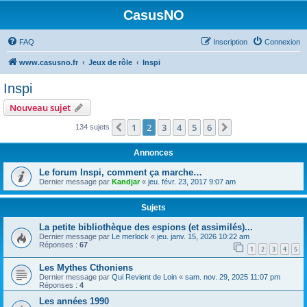
CasusNO
FAQ
Inscription
Connexion
www.casusno.fr
Jeux de rôle
Inspi
Inspi
Nouveau sujet
1
2
3
4
5
6
Précédent
Suivant
134 sujets
Annonces
Le forum Inspi, comment ça marche…
Dernier message par
Kandjar
«
jeu. févr. 23, 2017 9:07 am
Sujets
La petite bibliothèque des espions (et assimilés)...
Dernier message par
Le merlock
«
jeu. janv. 15, 2026 10:22 am
Réponses :
67
1
2
3
4
5
Les Mythes Cthoniens
Dernier message par
Qui Revient de Loin
«
sam. nov. 29, 2025 11:07 pm
Réponses :
4
Les années 1990