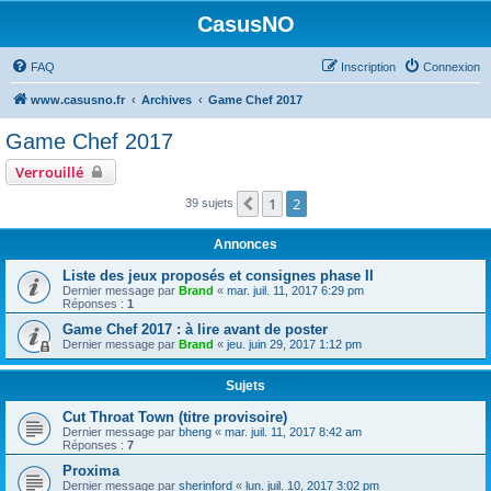
CasusNO
FAQ
Inscription
Connexion
www.casusno.fr
Archives
Game Chef 2017
Game Chef 2017
Verrouillé
1
2
Précédent
39 sujets
Annonces
Liste des jeux proposés et consignes phase II
Dernier message par
Brand
«
mar. juil. 11, 2017 6:29 pm
Réponses :
1
Game Chef 2017 : à lire avant de poster
Dernier message par
Brand
«
jeu. juin 29, 2017 1:12 pm
Sujets
Cut Throat Town (titre provisoire)
Dernier message par
bheng
«
mar. juil. 11, 2017 8:42 am
Réponses :
7
Proxima
Dernier message par
sherinford
«
lun. juil. 10, 2017 3:02 pm