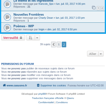
Le thème et les ingrédients
Dernier message par
francois_6po
«
lun. juil. 03, 2017 4:00 pm
Réponses :
21
1
2
Nouvelles Frontières
Dernier message par
Charly Dean
«
lun. juil. 03, 2017 1:03 pm
Réponses :
1
Poèmes - WIP
Dernier message par
Inigin
«
dim. juil. 02, 2017 6:50 pm
Verrouillé
1
2
Précédent
39 sujets
Aller
PERMISSIONS DU FORUM
Vous
ne pouvez pas
publier de nouveaux sujets dans ce forum
Vous
ne pouvez pas
répondre aux sujets dans ce forum
Vous
ne pouvez pas
modifier vos messages dans ce forum
Vous
ne pouvez pas
supprimer vos messages dans ce forum
www.casusno.fr
Supprimer les cookies
Fuseau horaire sur
UTC+02:00
Développé par
phpBB
® Forum Software © phpBB Limited
Traduction française officielle
©
Qiaeru
Confidentialité
|
Conditions