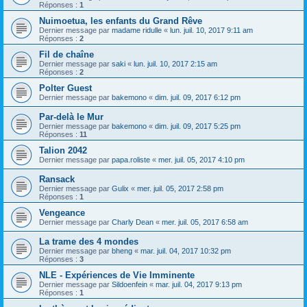
Réponses :
1
Nuimoetua, les enfants du Grand Rêve
Dernier message par
madame ridulle
«
lun. juil. 10, 2017 9:11 am
Réponses :
2
Fil de chaîne
Dernier message par
saki
«
lun. juil. 10, 2017 2:15 am
Réponses :
2
Polter Guest
Dernier message par
bakemono
«
dim. juil. 09, 2017 6:12 pm
Par-delà le Mur
Dernier message par
bakemono
«
dim. juil. 09, 2017 5:25 pm
Réponses :
11
Talion 2042
Dernier message par
papa.roliste
«
mer. juil. 05, 2017 4:10 pm
Ransack
Dernier message par
Gulix
«
mer. juil. 05, 2017 2:58 pm
Réponses :
1
Vengeance
Dernier message par
Charly Dean
«
mer. juil. 05, 2017 6:58 am
La trame des 4 mondes
Dernier message par
bheng
«
mar. juil. 04, 2017 10:32 pm
Réponses :
3
NLE - Expériences de Vie Imminente
Dernier message par
Sildoenfein
«
mar. juil. 04, 2017 9:13 pm
Réponses :
1