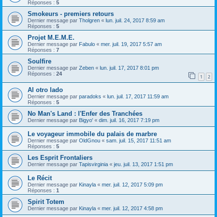
Réponses :
5
Smokeurs - premiers retours
Dernier message par
Tholgren
«
lun. juil. 24, 2017 8:59 am
Réponses :
5
Projet M.E.M.E.
Dernier message par
Fabulo
«
mer. juil. 19, 2017 5:57 am
Réponses :
7
Soulfire
Dernier message par
Zeben
«
lun. juil. 17, 2017 8:01 pm
Réponses :
24
1
2
Al otro lado
Dernier message par
paradoks
«
lun. juil. 17, 2017 11:59 am
Réponses :
5
No Man's Land : l'Enfer des Tranchées
Dernier message par
Bigyo'
«
dim. juil. 16, 2017 7:19 pm
Le voyageur immobile du palais de marbre
Dernier message par
OldGnou
«
sam. juil. 15, 2017 11:51 am
Réponses :
5
Les Esprit Frontaliers
Dernier message par
Tapisvirginia
«
jeu. juil. 13, 2017 1:51 pm
Le Récit
Dernier message par
Kinayla
«
mer. juil. 12, 2017 5:09 pm
Réponses :
1
Spirit Totem
Dernier message par
Kinayla
«
mer. juil. 12, 2017 4:58 pm