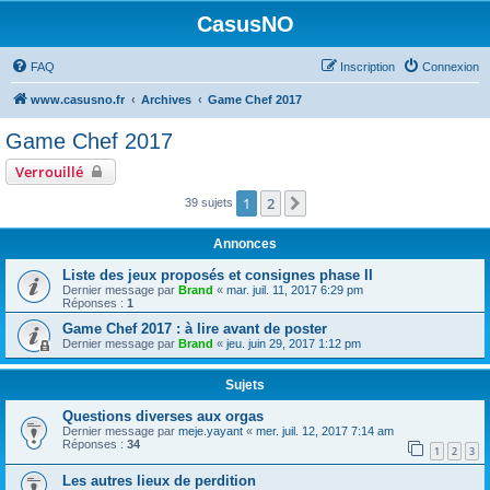
CasusNO
FAQ
Inscription
Connexion
www.casusno.fr
Archives
Game Chef 2017
Game Chef 2017
Verrouillé
1
2
Suivant
39 sujets
Annonces
Liste des jeux proposés et consignes phase II
Dernier message par
Brand
«
mar. juil. 11, 2017 6:29 pm
Réponses :
1
Game Chef 2017 : à lire avant de poster
Dernier message par
Brand
«
jeu. juin 29, 2017 1:12 pm
Sujets
Questions diverses aux orgas
Dernier message par
meje.yayant
«
mer. juil. 12, 2017 7:14 am
Réponses :
34
1
2
3
Les autres lieux de perdition