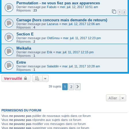
Permutation - ne vous fiez pas aux apparences
Dernier message par
Fabulo
«
mer. juil. 12, 2017 10:51 am
Réponses :
23
1
2
Carnage (hors concours mais demande de retours)
Dernier message par
Lazarus
«
mer. juil. 12, 2017 12:06 am
Réponses :
4
Section E
Dernier message par
OldGnou
«
mar. juil. 11, 2017 12:23 pm
Réponses :
2
Meikaña
Dernier message par
Erik
«
mar. juil. 11, 2017 12:15 pm
Réponses :
1
Entre
Dernier message par
Saladdin
«
mar. juil. 11, 2017 10:28 am
Réponses :
1
Verrouillé
1
2
Suivant
39 sujets
Aller
PERMISSIONS DU FORUM
Vous
ne pouvez pas
publier de nouveaux sujets dans ce forum
Vous
ne pouvez pas
répondre aux sujets dans ce forum
Vous
ne pouvez pas
modifier vos messages dans ce forum
Vous
ne pouvez pas
supprimer vos messages dans ce forum