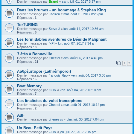
Dernier message par
Brand
«
sam. juil. 01, 2017 3:37 pm
Dans les brumes - un hommage à Stephen King
Dernier message par
Khelren
«
mar. août 15, 2017 8:26 pm
Réponses :
1
TorTURING
Dernier message par
Steve J
«
lun. août 14, 2017 10:36 am
Réponses :
6
Les formidables aventures de Bénilde Maliphant
Dernier message par
[kF]
«
lun. août 07, 2017 7:34 am
Réponses :
8
3 étés à Bonneville
Dernier message par
Chestel
«
dim. août 06, 2017 4:46 pm
Réponses :
21
1
2
Λαθρέμποροι (Lathrémporoi)
Dernier message par
francois_6po
«
ven. août 04, 2017 3:05 pm
Réponses :
6
Boat Memory
Dernier message par
Gulix
«
ven. août 04, 2017 10:10 am
Réponses :
7
Les finalistes du volet francophone
Dernier message par
Chestel
«
mar. août 01, 2017 10:14 pm
Réponses :
2
AdF
Dernier message par
ghenesys
«
dim. juil. 30, 2017 7:04 pm
Un Beau Petit Pays
Dernier message par
Gulix
«
jeu. juil. 27, 2017 2:15 pm