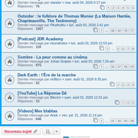
Dernier message par
viandor
«
mar. août 04, 2026 6:17 pm
Réponses :
76
1
2
3
4
5
6
Outsider : le folklore de Thomas Munier (La Maison Hantée,
Chapiteauville, The Testimony)
Dernier message par
Pikathulhu
«
lun. août 03, 2026 2:41 pm
Réponses :
1057
1
68
69
70
71
…
[Podcast] JDR Academy
Dernier message par
neuralnoise
«
lun. août 03, 2026 12:53 pm
Réponses :
118
1
5
6
7
8
…
Sombre - La peur comme au cinéma
Dernier message par
Johan Scipion
«
lun. août 03, 2026 7:26 am
Réponses :
875
1
56
57
58
59
…
Dark Earth : l'Ère de la marche
Dernier message par
sk8bcn
«
sam. août 01, 2026 8:35 pm
Réponses :
52
1
2
3
4
[YouTube] La Réponse Dé
Dernier message par
Blectre
«
sam. août 01, 2026 12:31 pm
Réponses :
33
1
2
3
[Videos] Mes blablas
Dernier message par
Ariok
«
ven. juil. 31, 2026 11:14 pm
Réponses :
646
1
41
42
43
44
…
Nouveau sujet