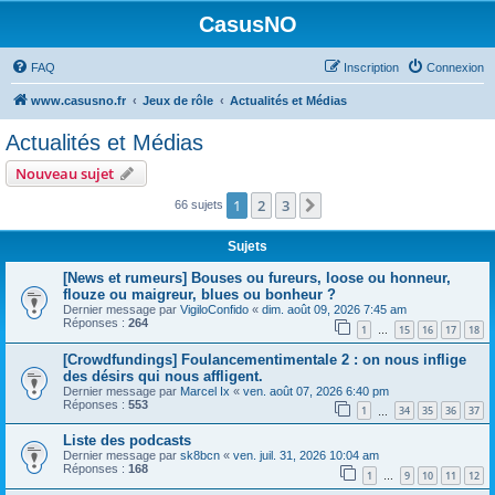
CasusNO
FAQ
Inscription
Connexion
www.casusno.fr
Jeux de rôle
Actualités et Médias
Actualités et Médias
Nouveau sujet
1
2
3
Suivant
66 sujets
Sujets
[News et rumeurs] Bouses ou fureurs, loose ou honneur,
flouze ou maigreur, blues ou bonheur ?
Dernier message par
VigiloConfido
«
dim. août 09, 2026 7:45 am
Réponses :
264
1
15
16
17
18
…
[Crowdfundings] Foulancementimentale 2 : on nous inflige
des désirs qui nous affligent.
Dernier message par
Marcel Ix
«
ven. août 07, 2026 6:40 pm
Réponses :
553
1
34
35
36
37
…
Liste des podcasts
Dernier message par
sk8bcn
«
ven. juil. 31, 2026 10:04 am
Réponses :
168
1
9
10
11
12
…