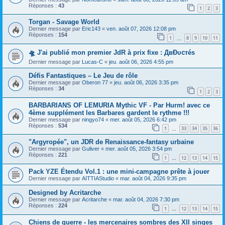
Réponses :
43
1
2
3
Torgan - Savage World
Dernier message par
Eric143
«
ven. août 07, 2026 12:08 pm
Réponses :
154
1
8
9
10
11
…
🛸 J'ai publié mon premier JdR à prix fixe : ДвĐυ𝖼тéѕ
Dernier message par
Lucas-C
«
jeu. août 06, 2026 4:55 pm
Défis Fantastiques – Le Jeu de rôle
Dernier message par
Oberon 77
«
jeu. août 06, 2026 3:35 pm
Réponses :
34
1
2
3
BARBARIANS OF LEMURIA Mythic VF - Par Hurm! avec ce
4ème supplément les Barbares gardent le rythme !!!
Dernier message par
ningyo74
«
mer. août 05, 2026 6:42 pm
Réponses :
534
1
33
34
35
36
…
"Argyropée", un JDR de Renaissance-fantasy urbaine
Dernier message par
Guliver
«
mer. août 05, 2026 3:54 pm
Réponses :
221
1
12
13
14
15
…
Pack YZE Étendu Vol.1 : une mini-campagne prête à jouer
Dernier message par
AITTIAStudio
«
mar. août 04, 2026 9:35 pm
Designed by Acritarche
Dernier message par
Acritarche
«
mar. août 04, 2026 7:30 pm
Réponses :
224
1
12
13
14
15
…
Chiens de guerre - les mercenaires sombres des XII singes