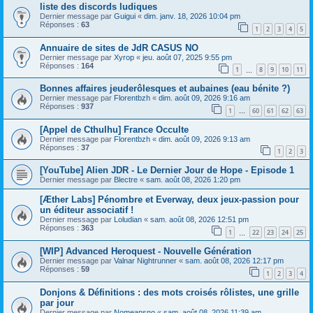
liste des discords ludiques
Dernier message par
Guigui
«
dim. janv. 18, 2026 10:04 pm
Réponses :
63
1
2
3
4
5
Annuaire de sites de JdR CASUS NO
Dernier message par
Xyrop
«
jeu. août 07, 2025 9:55 pm
Réponses :
164
1
8
9
10
11
…
Bonnes affaires jeuderôlesques et aubaines (eau bénite ?)
Dernier message par
Florentbzh
«
dim. août 09, 2026 9:16 am
Réponses :
937
1
60
61
62
63
…
[Appel de Cthulhu] France Occulte
Dernier message par
Florentbzh
«
dim. août 09, 2026 9:13 am
Réponses :
37
1
2
3
[YouTube] Alien JDR - Le Dernier Jour de Hope - Episode 1
Dernier message par
Blectre
«
sam. août 08, 2026 1:20 pm
[Æther Labs] Pénombre et Everway, deux jeux-passion pour
un éditeur associatif !
Dernier message par
Loludian
«
sam. août 08, 2026 12:51 pm
Réponses :
363
1
22
23
24
25
…
[WIP] Advanced Heroquest - Nouvelle Génération
Dernier message par
Valnar Nightrunner
«
sam. août 08, 2026 12:17 pm
Réponses :
59
1
2
3
4
Donjons & Définitions : des mots croisés rôlistes, une grille
par jour
Dernier message par
Nomeansno
«
sam. août 08, 2026 11:39 am