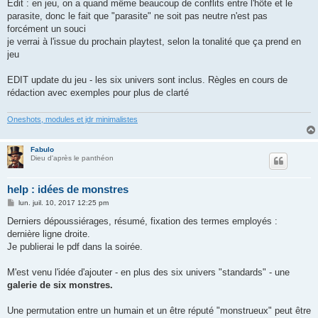
Edit : en jeu, on a quand même beaucoup de conflits entre l'hôte et le
parasite, donc le fait que "parasite" ne soit pas neutre n'est pas
forcément un souci
je verrai à l'issue du prochain playtest, selon la tonalité que ça prend en
jeu
EDIT update du jeu - les six univers sont inclus. Règles en cours de
rédaction avec exemples pour plus de clarté
Oneshots, modules et jdr minimalistes
Fabulo
Dieu d'après le panthéon
help : idées de monstres
M
lun. juil. 10, 2017 12:25 pm
e
s
Derniers dépoussiérages, résumé, fixation des termes employés :
s
dernière ligne droite.
a
g
Je publierai le pdf dans la soirée.
e
M'est venu l'idée d'ajouter - en plus des six univers "standards" - une
galerie de six monstres.
Une permutation entre un humain et un être réputé "monstrueux" peut être