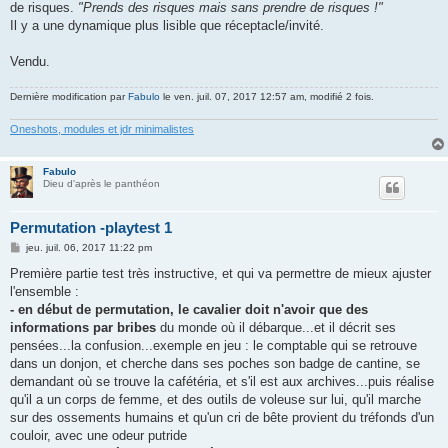
de risques.
"Prends des risques mais sans prendre de risques !"
Il y a une dynamique plus lisible que réceptacle/invité.
Vendu.
Dernière modification par
Fabulo
le ven. juil. 07, 2017 12:57 am, modifié 2 fois.
Oneshots, modules et jdr minimalistes
Fabulo
Dieu d'après le panthéon
Permutation -playtest 1
M
jeu. juil. 06, 2017 11:22 pm
e
s
Première partie test très instructive, et qui va permettre de mieux ajuster
s
l'ensemble :
a
g
- en début de permutation, le cavalier doit n'avoir que des
e
informations par bribes
du monde où il débarque...et il décrit ses
pensées...la confusion...exemple en jeu : le comptable qui se retrouve
dans un donjon, et cherche dans ses poches son badge de cantine, se
demandant où se trouve la cafétéria, et s'il est aux archives...puis réalise
qu'il a un corps de femme, et des outils de voleuse sur lui, qu'il marche
sur des ossements humains et qu'un cri de bête provient du tréfonds d'un
couloir, avec une odeur putride