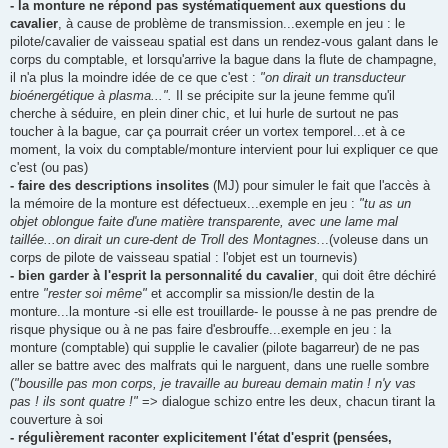
- la monture ne répond pas systématiquement aux questions du
cavalier
, à cause de problème de transmission...exemple en jeu : le
pilote/cavalier de vaisseau spatial est dans un rendez-vous galant dans le
corps du comptable, et lorsqu'arrive la bague dans la flute de champagne,
il n'a plus la moindre idée de ce que c'est :
"on dirait un transducteur
bioénergétique à plasma...".
Il se précipite sur la jeune femme qu'il
cherche à séduire, en plein diner chic, et lui hurle de surtout ne pas
toucher à la bague, car ça pourrait créer un vortex temporel...et à ce
moment, la voix du comptable/monture intervient pour lui expliquer ce que
c'est (ou pas)
- faire des descriptions insolites
(MJ) pour simuler le fait que l'accès à
la mémoire de la monture est défectueux...exemple en jeu :
"tu as un
objet oblongue faite d'une matière transparente, avec une lame mal
taillée...on dirait un cure-dent de Troll des Montagnes.
..(voleuse dans un
corps de pilote de vaisseau spatial : l'objet est un tournevis)
- bien garder à l'esprit la personnalité du cavalier
, qui doit être déchiré
entre
"rester soi même"
et accomplir sa mission/le destin de la
monture...la monture -si elle est trouillarde- le pousse à ne pas prendre de
risque physique ou à ne pas faire d'esbrouffe...exemple en jeu : la
monture (comptable) qui supplie le cavalier (pilote bagarreur) de ne pas
aller se battre avec des malfrats qui le narguent, dans une ruelle sombre
(
"bousille pas mon corps, je travaille au bureau demain matin ! n'y vas
pas ! ils sont quatre !"
=> dialogue schizo entre les deux, chacun tirant la
couverture à soi
- régulièrement raconter explicitement l'état d'esprit (pensées,