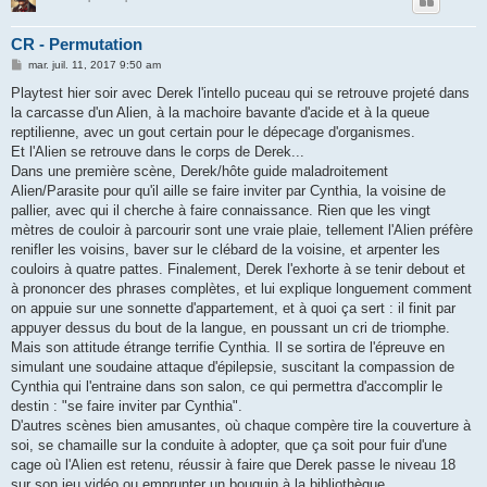
CR - Permutation
M
mar. juil. 11, 2017 9:50 am
e
s
Playtest hier soir avec Derek l'intello puceau qui se retrouve projeté dans
s
la carcasse d'un Alien, à la machoire bavante d'acide et à la queue
a
g
reptilienne, avec un gout certain pour le dépecage d'organismes.
e
Et l'Alien se retrouve dans le corps de Derek...
Dans une première scène, Derek/hôte guide maladroitement
Alien/Parasite pour qu'il aille se faire inviter par Cynthia, la voisine de
pallier, avec qui il cherche à faire connaissance. Rien que les vingt
mètres de couloir à parcourir sont une vraie plaie, tellement l'Alien préfère
renifler les voisins, baver sur le clébard de la voisine, et arpenter les
couloirs à quatre pattes. Finalement, Derek l'exhorte à se tenir debout et
à prononcer des phrases complètes, et lui explique longuement comment
on appuie sur une sonnette d'appartement, et à quoi ça sert : il finit par
appuyer dessus du bout de la langue, en poussant un cri de triomphe.
Mais son attitude étrange terrifie Cynthia. Il se sortira de l'épreuve en
simulant une soudaine attaque d'épilepsie, suscitant la compassion de
Cynthia qui l'entraine dans son salon, ce qui permettra d'accomplir le
destin : "se faire inviter par Cynthia".
D'autres scènes bien amusantes, où chaque compère tire la couverture à
soi, se chamaille sur la conduite à adopter, que ça soit pour fuir d'une
cage où l'Alien est retenu, réussir à faire que Derek passe le niveau 18
sur son jeu vidéo ou emprunter un bouquin à la bibliothèque.