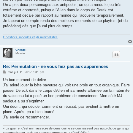
On a pris deux personnages aux antipodes, ce qui a rendu le jeu très
extrème et contrasté, puisque l'Alien dans le corps de Derek est
totalement décalé par rapport au monde qui l'accueille temporairement.
Je taperai un compte-rendu des meilleurs moments de ce playtest (et du
précédent) dès que j'aurai plus de temps.
Oneshots, modules et jdr minimalistes
Chestel
Messie
Re: Permutation - ne vous fiez pas aux apparences
M
mar. juil. 11, 2017 5:31 pm
e
s
Un bon moment de délire.
s
J'ai adoré jouer la bête baveuse qui voit une proie en tout organique. Faire
a
g
passer Dereck dans le corps d'Alien et sa meute affamée par la maternité
e
du vaisseau lui a posé un bon problème de conscience. Mon côté MJ
sadique a pu s'exprimer.
Qui décrit, qui décide, comment on réussit, pas évident à mettre en
place. Après, ça a bien tourné.
J'ai envie de recommencer.
« La guerre, c’est un massacre de gens qui ne se connaissent pas au profit de gens qui
se connaissent, mais ne se massacrent pas. » (Paul Valéry)