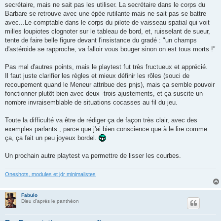
secrétaire, mais ne sait pas les utiliser. La secrétaire dans le corps du
Barbare se retrouve avec une épée rutilante mais ne sait pas se battre
avec...Le comptable dans le corps du pilote de vaisseau spatial qui voit
milles loupiotes clognoter sur le tableau de bord, et, ruisselant de sueur,
tente de faire belle figure devant l'insistance du gradé : "un champs
d'astéroide se rapproche, va falloir vous bouger sinon on est tous morts !"
Pas mal d'autres points, mais le playtest fut très fructueux et apprécié.
Il faut juste clarifier les règles et mieux définir les rôles (souci de
recoupement quand le Meneur attribue des pnjs), mais ça semble pouvoir
fonctionner plutôt bien avec deux -trois ajustements, et ça suscite un
nombre invraisemblable de situations cocasses au fil du jeu.
Toute la difficulté va être de rédiger ça de façon très clair, avec des
exemples parlants., parce que j'ai bien conscience que à le lire comme
ça, ça fait un peu joyeux bordel.
Un prochain autre playtest va permettre de lisser les courbes.
Oneshots, modules et jdr minimalistes
Fabulo
Dieu d'après le panthéon