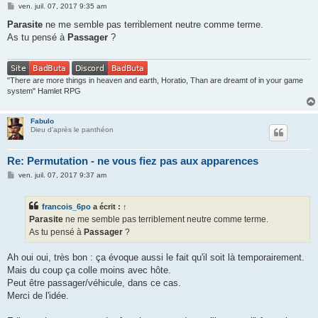
M
ven. juil. 07, 2017 9:35 am
e
s
Parasite
ne me semble pas terriblement neutre comme terme.
s
As tu pensé à
Passager
?
a
g
e
"There are more things in heaven and earth, Horatio, Than are dreamt of in your game
system" Hamlet RPG
Fabulo
Dieu d'après le panthéon
Re: Permutation - ne vous fiez pas aux apparences
M
ven. juil. 07, 2017 9:37 am
e
s
s
francois_6po
a écrit :
↑
a
g
Parasite
ne me semble pas terriblement neutre comme terme.
e
As tu pensé à
Passager
?
Ah oui oui, très bon : ça évoque aussi le fait qu'il soit là temporairement.
Mais du coup ça colle moins avec hôte.
Peut être passager/véhicule, dans ce cas.
Merci de l'idée.