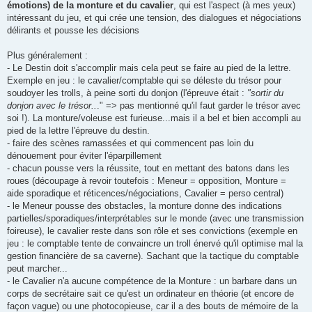
émotions) de la monture et du cavalier
, qui est l'aspect (à mes yeux)
intéressant du jeu, et qui crée une tension, des dialogues et négociations
délirants et pousse les décisions
Plus généralement :
- Le Destin doit s'accomplir mais cela peut se faire au pied de la lettre.
Exemple en jeu : le cavalier/comptable qui se déleste du trésor pour
soudoyer les trolls, à peine sorti du donjon (l'épreuve était :
"sortir du
donjon avec le trésor..
." => pas mentionné qu'il faut garder le trésor avec
soi !). La monture/voleuse est furieuse...mais il a bel et bien accompli au
pied de la lettre l'épreuve du destin.
- faire des scènes ramassées et qui commencent pas loin du
dénouement pour éviter l'éparpillement
- chacun pousse vers la réussite, tout en mettant des batons dans les
roues (découpage à revoir toutefois : Meneur = opposition, Monture =
aide sporadique et réticences/négociations, Cavalier = perso central)
- le Meneur pousse des obstacles, la monture donne des indications
partielles/sporadiques/interprétables sur le monde (avec une transmission
foireuse), le cavalier reste dans son rôle et ses convictions (exemple en
jeu : le comptable tente de convaincre un troll énervé qu'il optimise mal la
gestion financière de sa caverne). Sachant que la tactique du comptable
peut marcher...
- le Cavalier n'a aucune compétence de la Monture : un barbare dans un
corps de secrétaire sait ce qu'est un ordinateur en théorie (et encore de
façon vague) ou une photocopieuse, car il a des bouts de mémoire de la