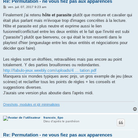
Re: Permutation - ne vous fiez pas aux apparences
M
ven. juil. 07, 2017 9:23 am
e
s
Finalement j'ai retenu
hôte et parasite
plutôt que monture et cavalier qui
s
était plus parlant mais m'évoque trop d'images concrêtes à la lecture.
a
g
Hôte et parasite est plus neutre et exprime aussi le lien
e
fusionnel/conflictuel entre les deux entités et le fait que l'invité est subi
("parasite") plutôt que bienvenu, ce qui était le ton ressenti dans le
playtest d'hier (engueulage entre les deux entités et négociations pour
décider quoi faire).
Les règles sont un étoffées, retravaillées mais pas encore au point
totalement. Y des parties brouillonnes ou redondantes.
http://fabulo-jeux.weebly.com/uploads/4 ... tation.pdf
Manquera six mondes typiques avec pnjs, un gros exemple de jeu (deux
scènes) et reclarifier tous les points de règles + les conseils et
suggestions diverses.
J'aurais une version plus aboutie dans l'après midi.
Oneshots, modules et jdr minimalistes
francois_6po
Dieu d'après le panthéon
Re: Permutation - ne vous fiez pas aux apparences