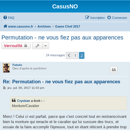
CasusNO
FAQ
Inscription
Connexion
www.casusno.fr
Archives
Game Chef 2017
Permutation - ne vous fiez pas aux apparences
Verrouillé
1
2
Précédent
24 messages
Fabulo
Dieu d'après le panthéon
Re: Permutation - ne vous fiez pas aux apparences
M
jeu. juil. 06, 2017 11:03 pm
e
s
s
Cryoban
a écrit :
↑
a
g
Monture/Cavalier
e
Merci ! Celui ci est parfait, parce que c'est concret tout en restranscrivant
bien la monture qui renacle et le cavalier qui lui sussure des trucs, et
essaie de la faire accomplir l'épreuve, tout en étant réticent à prendre trop