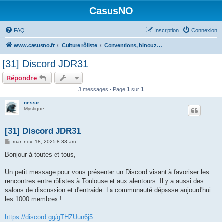
CasusNO
FAQ
Inscription
Connexion
www.casusno.fr
Culture rôliste
Conventions, binouzes et recherche de joueurs
[31] Discord JDR31
Répondre
3 messages • Page
1
sur
1
nessir
Mystique
[31] Discord JDR31
M
mar. nov. 18, 2025 8:33 am
e
s
Bonjour à toutes et tous,
s
a
g
Un petit message pour vous présenter un Discord visant à favoriser les
e
rencontres entre rôlistes à Toulouse et aux alentours. Il y a aussi des
salons de discussion et d'entraide. La communauté dépasse aujourd'hui
les 1000 membres !
https://discord.gg/gTHZUun6j5