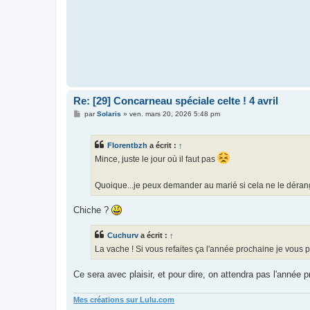
Re: [29] Concarneau spéciale celte ! 4 avril
M
par
Solaris
»
ven. mars 20, 2026 5:48 pm
e
s
s
Florentbzh
a écrit :
↑
a
g
Mince, juste le jour où il faut pas
e
Quoique...je peux demander au marié si cela ne le dérang
Chiche ?
Cuchurv
a écrit :
↑
La vache ! Si vous refaites ça l'année prochaine je vous 
Ce sera avec plaisir, et pour dire, on attendra pas l'année
Mes créations sur Lulu.com