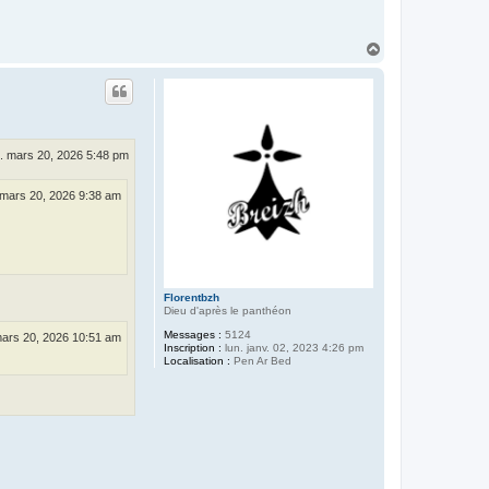
H
a
u
t
. mars 20, 2026 5:48 pm
 mars 20, 2026 9:38 am
Florentbzh
Dieu d'après le panthéon
Messages :
5124
mars 20, 2026 10:51 am
Inscription :
lun. janv. 02, 2023 4:26 pm
Localisation :
Pen Ar Bed