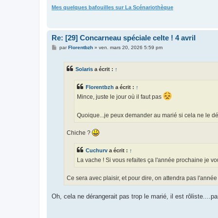
Mes quelques bafouilles sur La Scénariothèque
Re: [29] Concarneau spéciale celte ! 4 avril
M
par
Florentbzh
»
ven. mars 20, 2026 5:59 pm
e
s
s
Solaris
a écrit :
↑
a
g
e
Florentbzh
a écrit :
↑
Mince, juste le jour où il faut pas
Quoique...je peux demander au marié si cela ne le dé
Chiche ?
Cuchurv
a écrit :
↑
La vache ! Si vous refaites ça l'année prochaine je v
Ce sera avec plaisir, et pour dire, on attendra pas l'anné
Oh, cela ne dérangerait pas trop le marié, il est rôliste....p