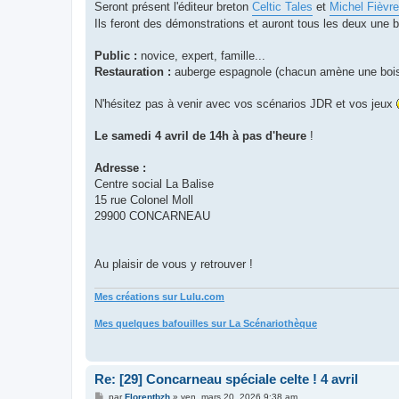
Seront présent l'éditeur breton
Celtic Tales
et
Michel Fièvre
Ils feront des démonstrations et auront tous les deux une b
Public :
novice, expert, famille...
Restauration :
auberge espagnole (chacun amène une boiss
N'hésitez pas à venir avec vos scénarios JDR et vos jeux
Le samedi 4 avril de 14h à pas d'heure
!
Adresse :
Centre social La Balise
15 rue Colonel Moll
29900 CONCARNEAU
Au plaisir de vous y retrouver !
Mes créations sur Lulu.com
Mes quelques bafouilles sur La Scénariothèque
Re: [29] Concarneau spéciale celte ! 4 avril
M
par
Florentbzh
»
ven. mars 20, 2026 9:38 am