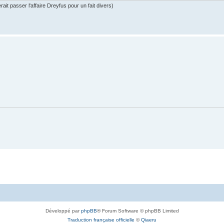
ait passer l'affaire Dreyfus pour un fait divers)
Développé par
phpBB
® Forum Software © phpBB Limited
Traduction française officielle
©
Qiaeru