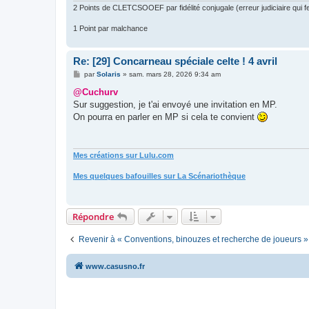
2 Points de CLETCSOOEF par fidélité conjugale (erreur judiciaire qui fer
1 Point par malchance
Re: [29] Concarneau spéciale celte ! 4 avril
M
par
Solaris
»
sam. mars 28, 2026 9:34 am
e
s
@Cuchurv
s
Sur suggestion, je t'ai envoyé une invitation en MP.
a
g
On pourra en parler en MP si cela te convient
e
Mes créations sur Lulu.com
Mes quelques bafouilles sur La Scénariothèque
Répondre
Revenir à « Conventions, binouzes et recherche de joueurs »
www.casusno.fr