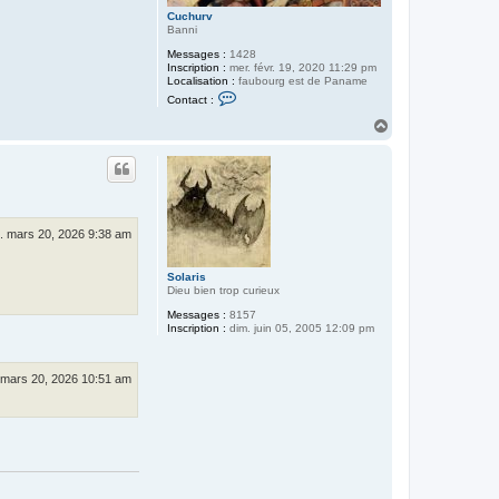
Cuchurv
Banni
Messages :
1428
Inscription :
mer. févr. 19, 2020 11:29 pm
Localisation :
faubourg est de Paname
C
Contact :
o
n
H
t
a
a
u
c
t
t
e
r
C
u
. mars 20, 2026 9:38 am
c
h
u
Solaris
r
Dieu bien trop curieux
v
Messages :
8157
Inscription :
dim. juin 05, 2005 12:09 pm
 mars 20, 2026 10:51 am