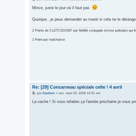
e
s
Mince, juste le jour où il faut pas
s
a
g
Quoique...je peux demander au marié si cela ne le dérange 
e
2 Points de CLETCSOOEF par fidélité conjugale (erreur judiciaire qui fer
1 Point par malchance
Re: [29] Concarneau spéciale celte ! 4 avril
M
par
Cuchurv
»
ven. mars 20, 2026 10:51 am
e
s
La vache ! Si vous refaites ça l'année prochaine je vous p
s
a
g
e