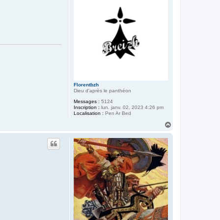
Florentbzh
Dieu d'après le panthéon
Messages :
5124
Inscription :
lun. janv. 02, 2023 4:26 pm
Localisation :
Pen Ar Bed
H
a
u
t