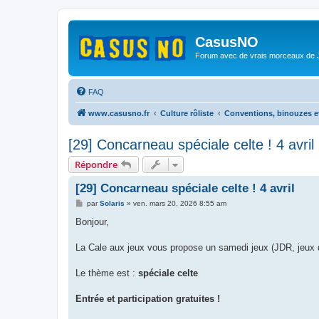
CasusNO
Forum avec de vrais morceaux de
FAQ
www.casusno.fr
Culture rôliste
Conventions, binouzes e
[29] Concarneau spéciale celte ! 4 avril
Répondre
[29] Concarneau spéciale celte ! 4 avril
M
par
Solaris
»
ven. mars 20, 2026 8:55 am
e
s
Bonjour,
s
a
g
La Cale aux jeux vous propose un samedi jeux (JDR, jeux de
e
Le thème est :
spéciale celte
Entrée et participation gratuites !