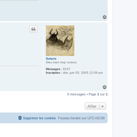
H
a
u
t
Solaris
Dieu bien trop curieux
Messages :
8157
Inscription :
dim. juin 05, 2005 12:09 pm
H
a
6 messages • Page
1
sur
1
u
t
Aller
Supprimer les cookies
Fuseau horaire sur
UTC+02:00