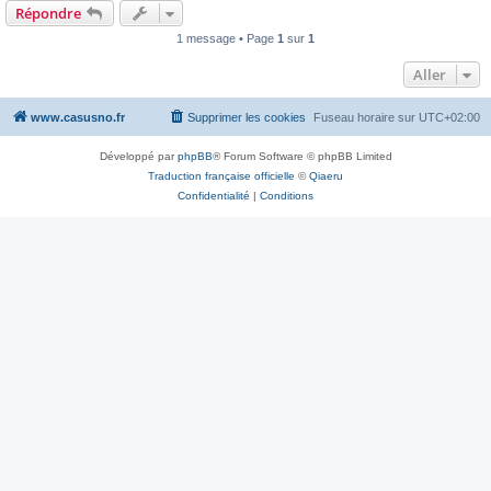
Répondre
1 message • Page
1
sur
1
Aller
www.casusno.fr
Supprimer les cookies
Fuseau horaire sur
UTC+02:00
Développé par
phpBB
® Forum Software © phpBB Limited
Traduction française officielle
©
Qiaeru
Confidentialité
|
Conditions