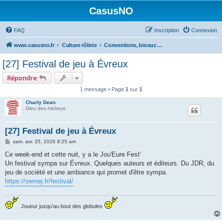
CasusNO
FAQ
Inscription
Connexion
www.casusno.fr
Culture rôliste
Conventions, binouzes et recherche de joueurs
[27] Festival de jeu à Évreux
Répondre
1 message • Page
1
sur
1
Charly Dean
Dieu des mickeys
[27] Festival de jeu à Évreux
M
sam. avr. 25, 2026 9:25 am
e
s
Ce week-end et cette nuit, y a le Jou'Eure Fest'
s
Un festival sympa sur Évreux. Quelques auteurs et éditeurs. Du JDR, du
a
g
jeu de société et une ambiance qui promet d'être sympa.
e
https://semej.fr/festival/
Joueur jusqu'au bout des globules