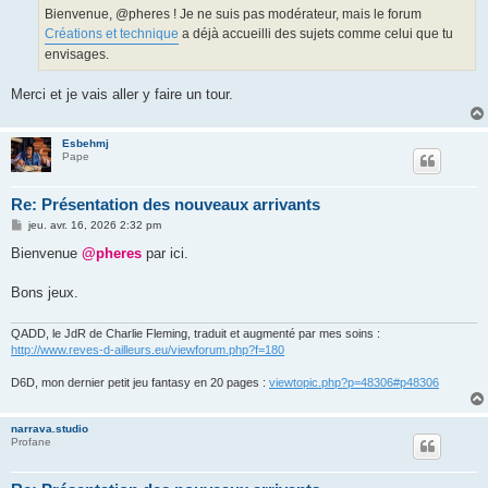
g
Bienvenue, @pheres ! Je ne suis pas modérateur, mais le forum
e
Créations et technique
a déjà accueilli des sujets comme celui que tu
envisages.
Merci et je vais aller y faire un tour.
Esbehmj
Pape
Re: Présentation des nouveaux arrivants
M
jeu. avr. 16, 2026 2:32 pm
e
s
Bienvenue
@pheres
par ici.
s
a
g
Bons jeux.
e
QADD, le JdR de Charlie Fleming, traduit et augmenté par mes soins :
http://www.reves-d-ailleurs.eu/viewforum.php?f=180
D6D, mon dernier petit jeu fantasy en 20 pages :
viewtopic.php?p=48306#p48306
narrava.studio
Profane