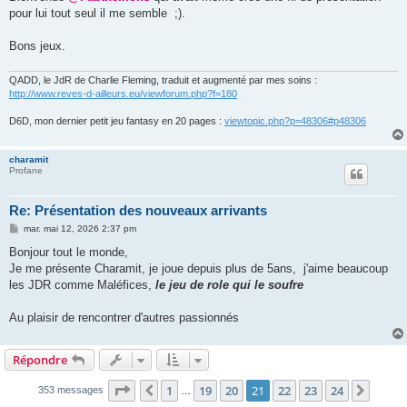
s
pour lui tout seul il me semble ;).
a
g
e
Bons jeux.
QADD, le JdR de Charlie Fleming, traduit et augmenté par mes soins :
http://www.reves-d-ailleurs.eu/viewforum.php?f=180
D6D, mon dernier petit jeu fantasy en 20 pages :
viewtopic.php?p=48306#p48306
charamit
Profane
Re: Présentation des nouveaux arrivants
M
mar. mai 12, 2026 2:37 pm
e
s
Bonjour tout le monde,
s
Je me présente Charamit, je joue depuis plus de 5ans, j'aime beaucoup
a
g
les JDR comme Maléfices,
le jeu de role qui le soufre
e
Au plaisir de rencontrer d'autres passionnés
Répondre
Page
21
sur
24
1
19
20
21
22
23
24
Précédent
Suiva
353 messages
…