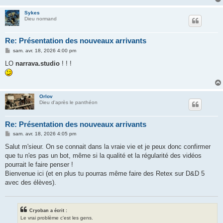
Sykes
Dieu normand
Re: Présentation des nouveaux arrivants
M
sam. avr. 18, 2026 4:00 pm
e
s
LO
narrava.studio
! ! !
s
a
g
e
Orlov
Dieu d'après le panthéon
Re: Présentation des nouveaux arrivants
M
sam. avr. 18, 2026 4:05 pm
e
s
Salut m'sieur. On se connait dans la vraie vie et je peux donc confirmer
s
que tu n'es pas un bot, même si la qualité et la régularité des vidéos
a
g
pourrait le faire penser !
e
Bienvenue ici (et en plus tu pourras même faire des Retex sur D&D 5
avec des élèves).
Cryoban a écrit :
Le vrai problème c'est les gens.