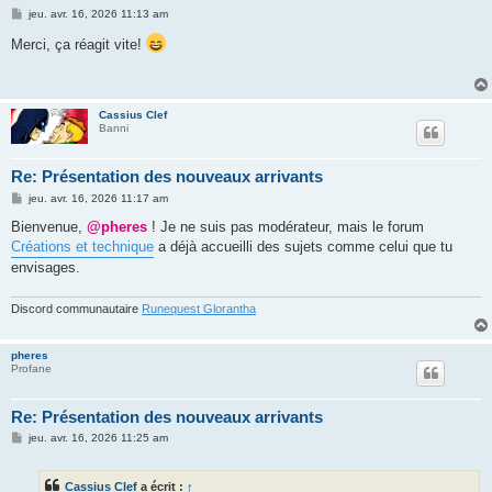
M
jeu. avr. 16, 2026 11:13 am
e
s
Merci, ça réagit vite!
s
a
g
e
Cassius Clef
Banni
Re: Présentation des nouveaux arrivants
M
jeu. avr. 16, 2026 11:17 am
e
s
Bienvenue,
@pheres
! Je ne suis pas modérateur, mais le forum
s
Créations et technique
a déjà accueilli des sujets comme celui que tu
a
g
envisages.
e
Discord communautaire
Runequest Glorantha
pheres
Profane
Re: Présentation des nouveaux arrivants
M
jeu. avr. 16, 2026 11:25 am
e
s
s
Cassius Clef
a écrit :
↑
a