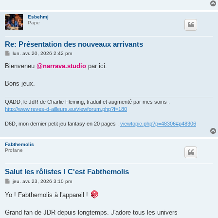
Esbehmj
Pape
Re: Présentation des nouveaux arrivants
M
lun. avr. 20, 2026 2:42 pm
e
s
Bienveneu
@narrava.studio
par ici.
s
a
g
Bons jeux.
e
QADD, le JdR de Charlie Fleming, traduit et augmenté par mes soins :
http://www.reves-d-ailleurs.eu/viewforum.php?f=180
D6D, mon dernier petit jeu fantasy en 20 pages :
viewtopic.php?p=48306#p48306
Fabthemolis
Profane
Salut les rôlistes ! C'est Fabthemolis
M
jeu. avr. 23, 2026 3:10 pm
e
s
Yo ! Fabthemolis à l'appareil !
s
a
g
Grand fan de JDR depuis longtemps. J'adore tous les univers
e