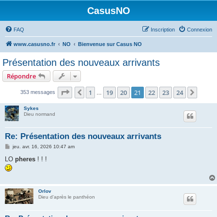
CasusNO
FAQ
Inscription
Connexion
www.casusno.fr
NO
Bienvenue sur Casus NO
Présentation des nouveaux arrivants
Répondre
Page
21
sur
24
1
19
20
21
22
23
24
Précédent
Suiva
353 messages
…
Sykes
Dieu normand
Re: Présentation des nouveaux arrivants
M
jeu. avr. 16, 2026 10:47 am
e
s
LO
pheres
! ! !
s
a
g
e
Orlov
Dieu d'après le panthéon