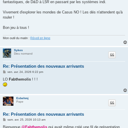
fantastiques, de D&D à L5R en passant par les systèmes indi.
Vivement d'explorer les mondes de Casus NO ! Les dés n'attendent qu'à
rouler !
Bon jeu à tous !
Mon outil du matin :
Réveil en ligne
Sykes
Dieu normand
Re: Présentation des nouveaux arrivants
M
ven. avr. 24, 2026 6:22 pm
e
s
LO
Fabthemolis
! ! !
s
a
g
e
Esbehmj
Pape
Re: Présentation des nouveaux arrivants
M
sam. avr. 25, 2026 10:13 am
e
s
Bienvenue
@Fabthemolis
qui avait même créé une fil de présentation