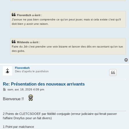
Florentbzh a écrit :
J'avoue ne pas bien comprendre ce qu'on peut jouer, mais si cela existe c'est qu'il
doit bien y avoir une raison.
Mildendo a écrit :
Faire du Jdr c'est prendre une voix bizarre et lancer des dés en racontant qu'on tue
des gobs.
Florentbzh
Dieu d'après le panthéon
Re: Présentation des nouveaux arrivants
M
sam. avr. 18, 2026 4:09 pm
e
s
Bienvenue !!
s
a
g
e
2 Points de CLETCSOOEF par fidélité conjugale (erreur judiciaire qui ferait passer
l'affaire Dreyfus pour un fait divers)
1 Point par malchance