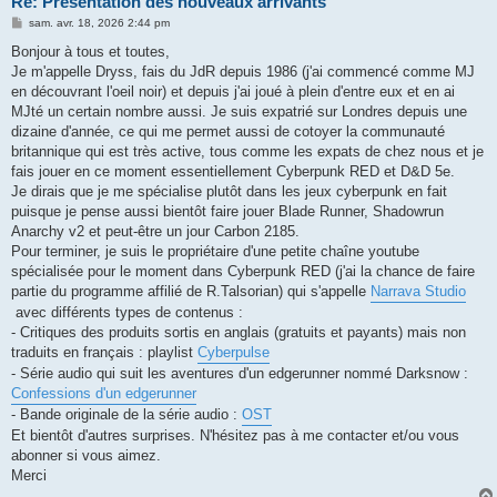
Re: Présentation des nouveaux arrivants
M
sam. avr. 18, 2026 2:44 pm
e
s
Bonjour à tous et toutes,
s
Je m'appelle Dryss, fais du JdR depuis 1986 (j'ai commencé comme MJ
a
g
en découvrant l'oeil noir) et depuis j'ai joué à plein d'entre eux et en ai
e
MJté un certain nombre aussi. Je suis expatrié sur Londres depuis une
dizaine d'année, ce qui me permet aussi de cotoyer la communauté
britannique qui est très active, tous comme les expats de chez nous et je
fais jouer en ce moment essentiellement Cyberpunk RED et D&D 5e.
Je dirais que je me spécialise plutôt dans les jeux cyberpunk en fait
puisque je pense aussi bientôt faire jouer Blade Runner, Shadowrun
Anarchy v2 et peut-être un jour Carbon 2185.
Pour terminer, je suis le propriétaire d'une petite chaîne youtube
spécialisée pour le moment dans Cyberpunk RED (j'ai la chance de faire
partie du programme affilié de R.Talsorian) qui s'appelle
Narrava Studio
avec différents types de contenus :
- Critiques des produits sortis en anglais (gratuits et payants) mais non
traduits en français : playlist
Cyberpulse
- Série audio qui suit les aventures d'un edgerunner nommé Darksnow :
Confessions d'un edgerunner
- Bande originale de la série audio :
OST
Et bientôt d'autres surprises. N'hésitez pas à me contacter et/ou vous
abonner si vous aimez.
Merci