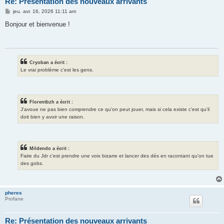
Re: Présentation des nouveaux arrivants
M
jeu. avr. 16, 2026 11:11 am
e
s
Bonjour et bienvenue !
s
a
g
e
Cryoban a écrit :
Le vrai problème c'est les gens.
Florentbzh a écrit :
J'avoue ne pas bien comprendre ce qu'on peut jouer, mais si cela existe c'est qu'il
doit bien y avoir une raison.
Mildendo a écrit :
Faire du Jdr c'est prendre une voix bizarre et lancer des dés en racontant qu'on tue
des gobs.
pheres
Profane
Re: Présentation des nouveaux arrivants