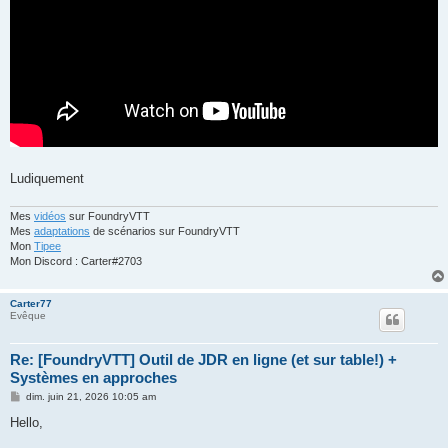
Ludiquement
Mes
vidéos
sur FoundryVTT
Mes
adaptations
de scénarios sur FoundryVTT
Mon
Tipee
Mon Discord : Carter#2703
Carter77
Evêque
Re: [FoundryVTT] Outil de JDR en ligne (et sur table!) +
Systèmes en approches
M
dim. juin 21, 2026 10:05 am
e
s
Hello,
s
a