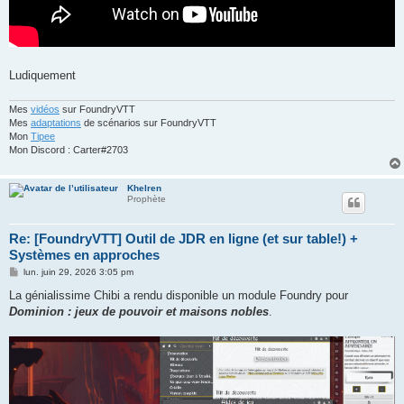
Ludiquement
Mes
vidéos
sur FoundryVTT
Mes
adaptations
de scénarios sur FoundryVTT
Mon
Tipee
Mon Discord : Carter#2703
Khelren
Prophète
Re: [FoundryVTT] Outil de JDR en ligne (et sur table!) +
Systèmes en approches
M
lun. juin 29, 2026 3:05 pm
e
s
La génialissime Chibi a rendu disponible un module Foundry pour
s
Dominion : jeux de pouvoir et maisons nobles
.
a
g
e