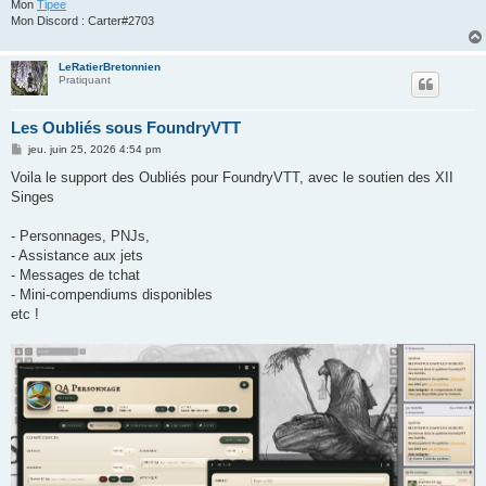
Mon
Tipee
Mon Discord : Carter#2703
LeRatierBretonnien
Pratiquant
Les Oubliés sous FoundryVTT
M
jeu. juin 25, 2026 4:54 pm
e
s
Voila le support des Oubliés pour FoundryVTT, avec le soutien des XII
s
Singes
a
g
e
- Personnages, PNJs,
- Assistance aux jets
- Messages de tchat
- Mini-compendiums disponibles
etc !