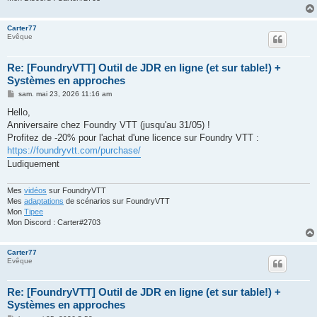
Carter77
Evêque
Re: [FoundryVTT] Outil de JDR en ligne (et sur table!) +
Systèmes en approches
M
sam. mai 23, 2026 11:16 am
e
s
Hello,
s
Anniversaire chez Foundry VTT (jusqu'au 31/05) !
a
g
Profitez de -20% pour l'achat d'une licence sur Foundry VTT :
e
https://foundryvtt.com/purchase/
Ludiquement
Mes
vidéos
sur FoundryVTT
Mes
adaptations
de scénarios sur FoundryVTT
Mon
Tipee
Mon Discord : Carter#2703
Carter77
Evêque
Re: [FoundryVTT] Outil de JDR en ligne (et sur table!) +
Systèmes en approches