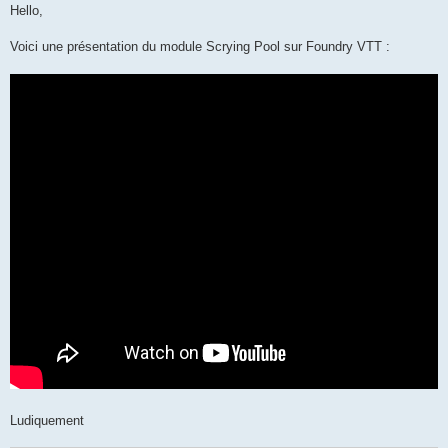
s
Hello,
s
a
g
Voici une présentation du module Scrying Pool sur Foundry VTT :
e
Ludiquement