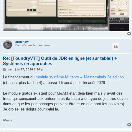
kridenow
Dieu d'après le panthéon
Re: [FoundryVTT] Outil de JDR en ligne (et sur table!) +
Systèmes en approches
M
sam. juin 27, 2026 1:26 pm
e
s
Le financement du
module système Mutants & Masterminds 3e édition
s
(et aussi plus tard la 4) a réussi. Dispo à priori fin août 2026.
a
g
e
Le module gratos existant pour M&M3 était déjà bien mais y avait des
trucs qui coinçaient aux entournures (la faute à un type de jeu très ouvert
dans ce que les personnages peuvent être et ce que sont les pouvoirs).
Je croise les doigts pour celui là.
/Pierre