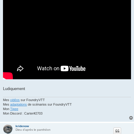
Ludiquement
Mes
vidéos
sur FoundryVTT
Mes
adaptations
de scénarios sur FoundryVTT
Mon
Tipee
Mon Discord : Carter#2703
kridenow
Dieu d'après le panthéon