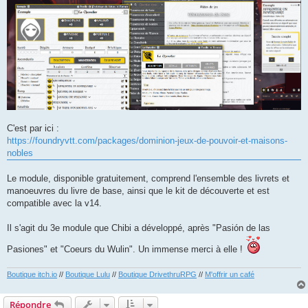
C'est par ici :
https://foundryvtt.com/packages/dominion-jeux-de-pouvoir-et-maisons-
nobles
Le module, disponible gratuitement, comprend l'ensemble des livrets et
manoeuvres du livre de base, ainsi que le kit de découverte et est
compatible avec la v14.
Il s'agit du 3e module que Chibi a développé, après "Pasión de las
Pasiones" et "Coeurs du Wulin". Un immense merci à elle !
Boutique itch.io
//
Boutique Lulu
//
Boutique DrivethruRPG
//
M'offrir un café
Répondre