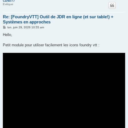
Carter77
Evêque
Re: [FoundryVTT] Outil de JDR en ligne (et sur table!) +
Systèmes en approches
M
lun. juin 29, 2026 10:55 am
e
s
Hello,
s
a
g
Petit module pour utiliser facilement les icons foundry vtt :
e