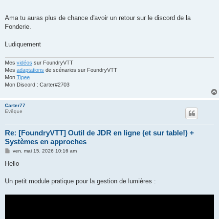
Ama tu auras plus de chance d'avoir un retour sur le discord de la
Fonderie.
Ludiquement
Mes
vidéos
sur FoundryVTT
Mes
adaptations
de scénarios sur FoundryVTT
Mon
Tipee
Mon Discord : Carter#2703
Carter77
Evêque
Re: [FoundryVTT] Outil de JDR en ligne (et sur table!) +
Systèmes en approches
M
ven. mai 15, 2026 10:16 am
e
s
Hello
s
a
g
Un petit module pratique pour la gestion de lumières :
e