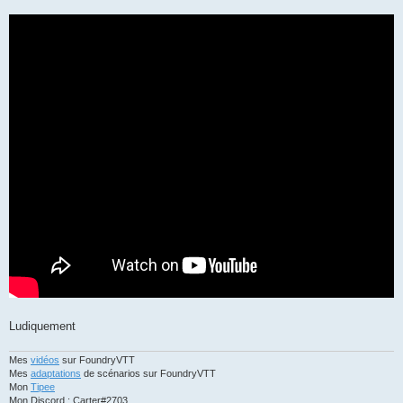
Ludiquement
Mes
vidéos
sur FoundryVTT
Mes
adaptations
de scénarios sur FoundryVTT
Mon
Tipee
Mon Discord : Carter#2703