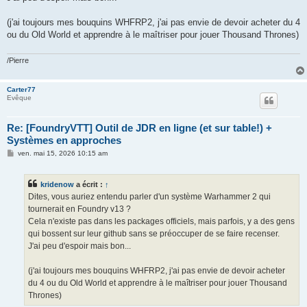
(j'ai toujours mes bouquins WHFRP2, j'ai pas envie de devoir acheter du 4
ou du Old World et apprendre à le maîtriser pour jouer Thousand Thrones)
/Pierre
Carter77
Evêque
Re: [FoundryVTT] Outil de JDR en ligne (et sur table!) +
Systèmes en approches
M
ven. mai 15, 2026 10:15 am
e
s
s
kridenow
a écrit :
↑
a
g
Dites, vous auriez entendu parler d'un système Warhammer 2 qui
e
tournerait en Foundry v13 ?
Cela n'existe pas dans les packages officiels, mais parfois, y a des gens
qui bossent sur leur github sans se préoccuper de se faire recenser.
J'ai peu d'espoir mais bon...
(j'ai toujours mes bouquins WHFRP2, j'ai pas envie de devoir acheter
du 4 ou du Old World et apprendre à le maîtriser pour jouer Thousand
Thrones)