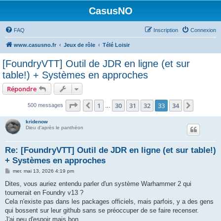
CasusNO
FAQ
Inscription
Connexion
www.casusno.fr
Jeux de rôle
Télé Loisir
[FoundryVTT] Outil de JDR en ligne (et sur
table!) + Systèmes en approches
Répondre
Page
33
sur
34
1
30
31
32
33
34
Précédent
Suivant
500 messages
…
kridenow
Dieu d'après le panthéon
Re: [FoundryVTT] Outil de JDR en ligne (et sur table!)
+ Systèmes en approches
M
mer. mai 13, 2026 4:19 pm
e
s
Dites, vous auriez entendu parler d'un système Warhammer 2 qui
s
tournerait en Foundry v13 ?
a
g
Cela n'existe pas dans les packages officiels, mais parfois, y a des gens
e
qui bossent sur leur github sans se préoccuper de se faire recenser.
J'ai peu d'espoir mais bon...