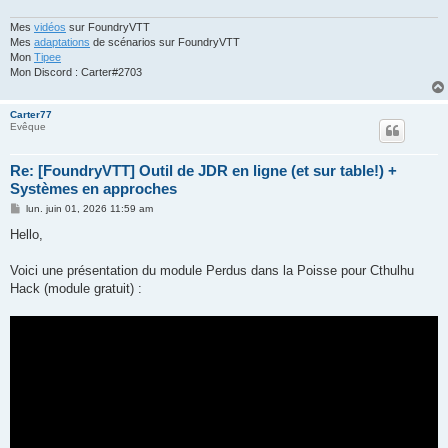
Mes
vidéos
sur FoundryVTT
Mes
adaptations
de scénarios sur FoundryVTT
Mon
Tipee
Mon Discord : Carter#2703
Carter77
Evêque
Re: [FoundryVTT] Outil de JDR en ligne (et sur table!) +
Systèmes en approches
M
lun. juin 01, 2026 11:59 am
e
s
Hello,
s
a
g
Voici une présentation du module Perdus dans la Poisse pour Cthulhu
e
Hack (module gratuit) :