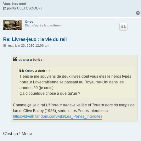
Vous êtes mort
[2 points CLETCSOOEF]
Orlov
Dieu d'après le panthéon
Re: Livres-jeux : la vie du rail
M
mar. juin 23, 2026 12:06 am
e
s
s
cdang
a écrit :
↑
a
g
e
Orlov
a écrit :
↑
Tiens je me souviens de deux livres dont vous êtes le héros typés
horreur Lovecraftienne se passant au Royaume-Uni dans les
années 20 (je crois).
Ça dit quelque chose à quelqu'un ?
Comme ça, je dirai
L'Horreur dans la vallée
et
Terreur hors du temps
de
Ian et Clive Bailey (1986), série « Les Portes interdites »
https://ldvelh.fandom.com/wiki/Les_Portes_Interdites
C'est ça ! Merci