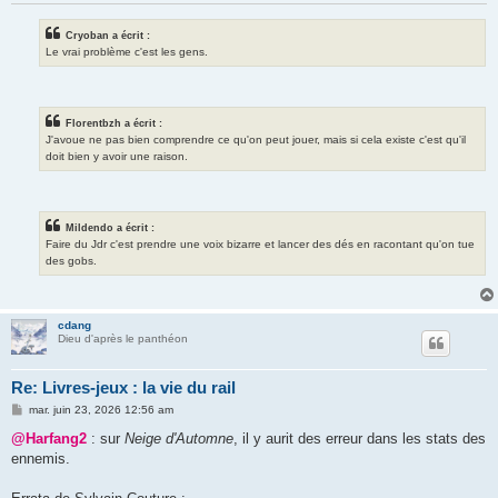
Cryoban a écrit :
Le vrai problème c'est les gens.
Florentbzh a écrit :
J'avoue ne pas bien comprendre ce qu'on peut jouer, mais si cela existe c'est qu'il
doit bien y avoir une raison.
Mildendo a écrit :
Faire du Jdr c'est prendre une voix bizarre et lancer des dés en racontant qu'on tue
des gobs.
cdang
Dieu d'après le panthéon
Re: Livres-jeux : la vie du rail
M
mar. juin 23, 2026 12:56 am
e
s
@Harfang2
: sur
Neige d'Automne
, il y aurit des erreur dans les stats des
s
ennemis.
a
g
e