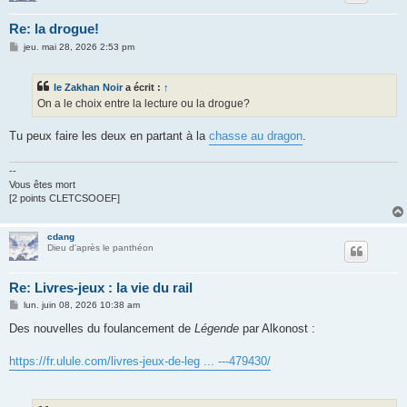
Re: la drogue!
M
jeu. mai 28, 2026 2:53 pm
e
s
s
le Zakhan Noir
a écrit :
↑
a
g
On a le choix entre la lecture ou la drogue?
e
Tu peux faire les deux en partant à la
chasse au dragon
.
--
Vous êtes mort
[2 points CLETCSOOEF]
cdang
Dieu d'après le panthéon
Re: Livres-jeux : la vie du rail
M
lun. juin 08, 2026 10:38 am
e
s
Des nouvelles du foulancement de
Légende
par Alkonost :
s
a
g
https://fr.ulule.com/livres-jeux-de-leg ... ---479430/
e