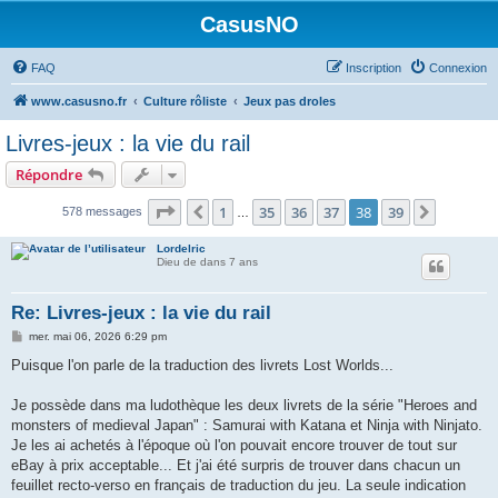
CasusNO
FAQ
Inscription
Connexion
www.casusno.fr
Culture rôliste
Jeux pas droles
Livres-jeux : la vie du rail
Répondre
Page
38
sur
39
1
35
36
37
38
39
Précédent
Suivant
578 messages
…
Lordelric
Dieu de dans 7 ans
Re: Livres-jeux : la vie du rail
M
mer. mai 06, 2026 6:29 pm
e
s
Puisque l'on parle de la traduction des livrets Lost Worlds...
s
a
g
Je possède dans ma ludothèque les deux livrets de la série "Heroes and
e
monsters of medieval Japan" : Samurai with Katana et Ninja with Ninjato.
Je les ai achetés à l'époque où l'on pouvait encore trouver de tout sur
eBay à prix acceptable... Et j'ai été surpris de trouver dans chacun un
feuillet recto-verso en français de traduction du jeu. La seule indication