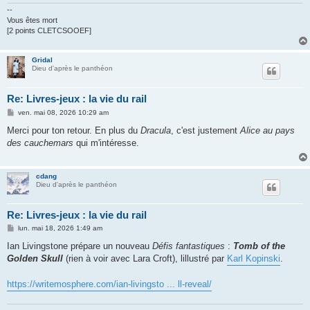
--
Vous êtes mort
[2 points CLETCSOOEF]
Gridal
Dieu d'après le panthéon
Re: Livres-jeux : la vie du rail
M
ven. mai 08, 2026 10:29 am
e
s
Merci pour ton retour. En plus du
Dracula
, c'est justement
Alice au pays
s
des cauchemars
qui m'intéresse.
a
g
e
cdang
Dieu d'après le panthéon
Re: Livres-jeux : la vie du rail
M
lun. mai 18, 2026 1:49 am
e
s
Ian Livingstone prépare un nouveau
Défis fantastiques
:
Tomb of the
s
Golden Skull
(rien à voir avec Lara Croft), lillustré par
Karl Kopinski
.
a
g
e
https://writemosphere.com/ian-livingsto ... ll-reveal/