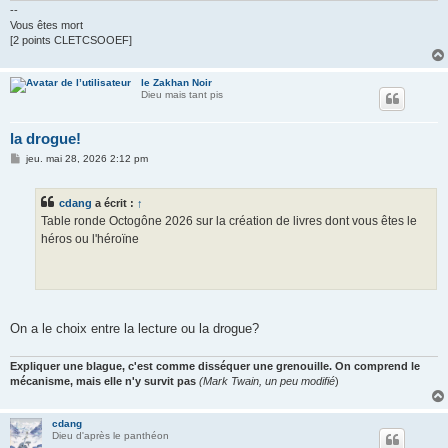
--
Vous êtes mort
[2 points CLETCSOOEF]
le Zakhan Noir
Dieu mais tant pis
la drogue!
M
jeu. mai 28, 2026 2:12 pm
e
s
s
cdang
a écrit :
↑
a
g
Table ronde Octogône 2026 sur la création de livres dont vous êtes le
e
héros ou l'héroïne
On a le choix entre la lecture ou la drogue?
Expliquer une blague, c'est comme disséquer une grenouille. On comprend le
mécanisme, mais elle n'y survit pas
(Mark Twain, un peu modifié
)
cdang
Dieu d'après le panthéon