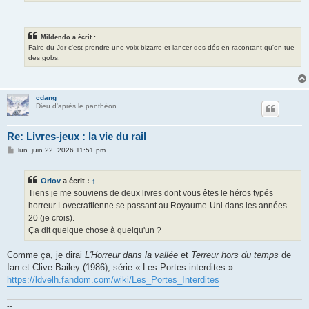
Mildendo a écrit :
Faire du Jdr c'est prendre une voix bizarre et lancer des dés en racontant qu'on tue
des gobs.
cdang
Dieu d'après le panthéon
Re: Livres-jeux : la vie du rail
M
lun. juin 22, 2026 11:51 pm
e
s
s
Orlov
a écrit :
↑
a
g
Tiens je me souviens de deux livres dont vous êtes le héros typés
e
horreur Lovecraftienne se passant au Royaume-Uni dans les années
20 (je crois).
Ça dit quelque chose à quelqu'un ?
Comme ça, je dirai
L'Horreur dans la vallée
et
Terreur hors du temps
de
Ian et Clive Bailey (1986), série « Les Portes interdites »
https://ldvelh.fandom.com/wiki/Les_Portes_Interdites
--