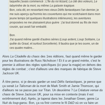
laquelle j'avais commencé :
L'île du roi lézard, La cité des voleurs, Le
labyrinthe de la mort,
ou même
La galaxie tragique.
Bon, cela dit, en ressortant mes vieux
Défis fantastiques
l'an dernier, je
me suis aperçu qu'hormis les couvertures qui me scotchaient dans mon
jeune temps (et quelques illustrations intérieures), les aventures
proposées ne me plaisaient plus guère : j'ai tout donné au fils de mon
cousin, qui avait l'air emballé.
Bon.
J'ai quand même gardé d'autres séries (
Loup ardent, Loup Solitaire, La
quête du Graal,
et surtout
Sorcellerie
). Il faudra que je les ouvre, un de
ces quatre matins...
Alors
La Citadelle du chaos
des 1res éditions, faut quand même le garder
pour les illustrations de Russ Nicholson ! Et il a un grand mérite, c'est le
premier à utiliser des règles spécifiques (ici pour la magie) en dehors des
règles de combat ; c'est d'ailleurs une des marques de fabrique de Steve
Jackson UK.
À titre perso, si je devais garder un seul
Défis fantastiques
, je pense que
ça serait
Le Talisman de la mort
de Mark Smith et Jamie Thomson, qui
d'ailleurs ne se passe pas sur Titan. Un deuxième ?
La Créature venue du
chaos
de Steve Jackson UK, pour sa mise en contexte (mais il est
extrêmement dur). Après, je taperai dans les Jonathan Green, genre
La
Nuit du loup-garou
. Bon, ça va finir comme le fil
D&D
où on va faire un