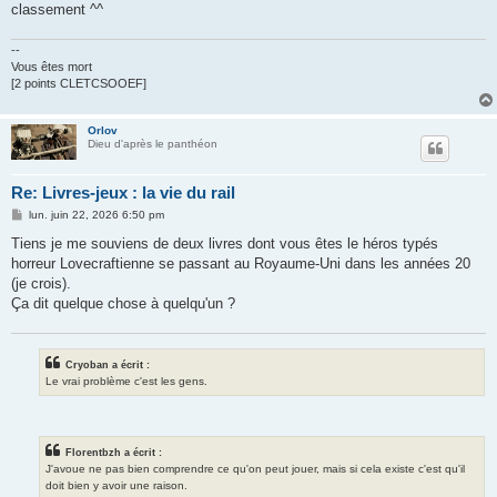
classement ^^
--
Vous êtes mort
[2 points CLETCSOOEF]
Orlov
Dieu d'après le panthéon
Re: Livres-jeux : la vie du rail
M
lun. juin 22, 2026 6:50 pm
e
s
Tiens je me souviens de deux livres dont vous êtes le héros typés
s
horreur Lovecraftienne se passant au Royaume-Uni dans les années 20
a
g
(je crois).
e
Ça dit quelque chose à quelqu'un ?
Cryoban a écrit :
Le vrai problème c'est les gens.
Florentbzh a écrit :
J'avoue ne pas bien comprendre ce qu'on peut jouer, mais si cela existe c'est qu'il
doit bien y avoir une raison.