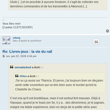
Ulule [...] et ne procède à aucune livraison, il s’agit de collecter vos
dernières commandes et de les transmettre à Alkonost [...].
--
Vous êtes mort
[2 points CLETCSOOEF]
cdang
Dieu d'après le panthéon
Re: Livres-jeux : la vie du rail
M
lun. juin 22, 2026 4:34 pm
e
s
s
senradackod
a écrit :
↑
a
g
e
Orlov
a écrit :
↑
J'ai vu ça aussi sur Titanica. Et perso, j'ai toujours bien en deçaien
aimé cette couverture qui va très bien avec le bordel qu'est la
Citadelle du Chaos.
C'est vrai qu'il est bordélique, mais il est surtout fort mauvais. Déjà à
l'époque, quand je le lisais (en 5e, il y a... des décennies), je le jugeais,
malgré ma faible expérience, bien en deçà de la petite série avec