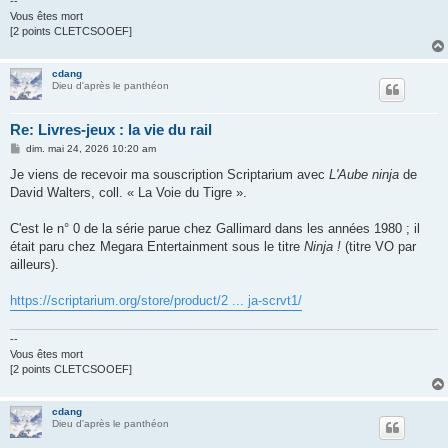
--
Vous êtes mort
[2 points CLETCSOOEF]
cdang
Dieu d'après le panthéon
Re: Livres-jeux : la vie du rail
M
dim. mai 24, 2026 10:20 am
e
s
Je viens de recevoir ma souscription Scriptarium avec
L'Aube ninja
de
s
David Walters, coll. « La Voie du Tigre ».
a
g
e
C'est le n° 0 de la série parue chez Gallimard dans les années 1980 ; il
était paru chez Megara Entertainment sous le titre
Ninja !
(titre VO par
ailleurs).
https://scriptarium.org/store/product/2 ... ja-scrvt1/
--
Vous êtes mort
[2 points CLETCSOOEF]
cdang
Dieu d'après le panthéon