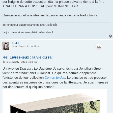
sur l'origine de cette traduction était la phrase suivante écrite à la fin :
TRADUIT PAR A.BOISSEAU pour MORNINGSTAR
Quelqu'un aurait une idée sur la provenance de cette traduction ?
co-fondateur autoproclamé de l'ABA (désolé)
Le jdr : faire et se faire plaisir. What else ?
Gridal
Dieu d'après le panthéon
Re: Livres-jeux : la vie du rail
M
jeu. mai 07, 2026 9:03 pm
e
s
Un livre-jeu
Dracula : Le Baptême de sang
, écrit par Jonathan Green,
s
vient d'être traduit chez Alkonost. Ce qui m'a permis d'apprendre
a
g
l'existence de leur collection
Contes tordus
. Le principe est de proposer
e
des aventures inspirées de classiques de la littérature. Je suis intéressé
par des retours si quelqu'un connaît.