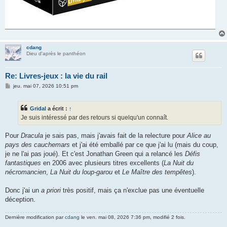
cdang
Dieu d'après le panthéon
Re: Livres-jeux : la vie du rail
M
jeu. mai 07, 2026 10:51 pm
e
s
s
Gridal
a écrit :
↑
a
g
Je suis intéressé par des retours si quelqu'un connaît.
e
Pour
Dracula
je sais pas, mais j'avais fait de la relecture pour
Alice au
pays des cauchemars
et j'ai été emballé par ce que j'ai lu (mais du coup,
je ne l'ai pas joué). Et c'est Jonathan Green qui a relancé les
Défis
fantastiques
en 2006 avec plusieurs titres excellents (
La Nuit du
nécromancien
,
La Nuit du loup-garou
et
Le Maître des tempêtes
).
Donc j'ai un
a priori
très positif, mais ça n'exclue pas une éventuelle
déception.
Dernière modification par
cdang
le ven. mai 08, 2026 7:36 pm, modifié 2 fois.