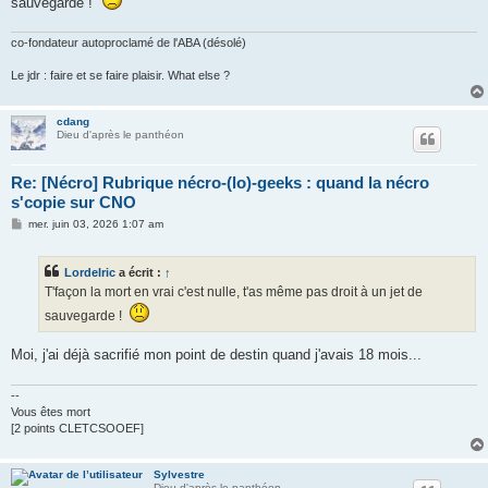
sauvegarde !
a
g
e
co-fondateur autoproclamé de l'ABA (désolé)
Le jdr : faire et se faire plaisir. What else ?
cdang
Dieu d'après le panthéon
Re: [Nécro] Rubrique nécro-(lo)-geeks : quand la nécro
s'copie sur CNO
M
mer. juin 03, 2026 1:07 am
e
s
s
Lordelric
a écrit :
↑
a
g
T'façon la mort en vrai c'est nulle, t'as même pas droit à un jet de
e
sauvegarde !
Moi, j'ai déjà sacrifié mon point de destin quand j'avais 18 mois...
--
Vous êtes mort
[2 points CLETCSOOEF]
Sylvestre
Dieu d'après le panthéon