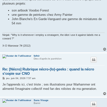
s
plusieurs projets:
a
g
son artbook Voodoo Forest
e
une gamme de peintures chez Army Painter
John Blanche's En Garde-Vanguard une gamme de miniatures de
54 mm
Ninjak: "Why is it whenever i employ a stratagem, the idiot i use it against labels me a
coward ?"
X-O Manowar 7# (2012)
fafnir
Dieu d'après le panthéon
Re: [Nécro] Rubrique nécro-(lo)-geeks : quand la nécro
s'copie sur CNO
M
jeu. juin 04, 2026 7:57 am
e
s
Je l'apprends ici, c'est triste ; ses illustrations pour Warhammer ont
s
alimenté l'imaginaire collectif med fan des rolistes de ma generation.
a
g
e
Sans Visage
Banni