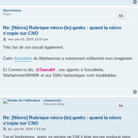
Hyeronimus
Pape
Re: [Nécro] Rubrique nécro-(lo)-geeks : quand la nécro
s'copie sur CNO
M
mer. juin 03, 2026 10:02 pm
e
s
Très fan de son travail également.
s
a
g
Cette
illustration
de Warhammer a notamment enflammé mon imaginaire.
e
Et Comme tu dis,
@Sama64
, ses apports à Sorcellerie,
Warhammer/WH40K et aux Défis fantastiques sont inoubliables.
chaosorcier
Dieu anti-Jamy
Re: [Nécro] Rubrique nécro-(lo)-geeks : quand la nécro
s'copie sur CNO
M
jeu. juin 04, 2026 7:13 am
e
s
Sacré bonhomme, après sa retraite de GW il était encore impliqué dans