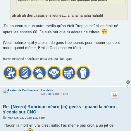
ah ah ah des cassusiens jeunes.... ahaha hahaha hahah!
J'ai soutenu sur un autre média qu'on était "trop jeune" si on était né
après les années 60. Je suis sûr que tu adores ce critère.
(Vous noterez qu'il y a plein de gens trop jeunes pour mourrir qui sont
morts quand même, Emilie Dequenne en tête)
Barde biclassé secrétaire de la Voix de Rokugan
Lordelric
Dieu de dans 7 ans
Re: [Nécro] Rubrique nécro-(lo)-geeks : quand la nécro
s'copie sur CNO
M
mar. juin 02, 2026 11:24 pm
e
s
T'façon la mort en vrai c'est nulle, t'as même pas droit à un jet de
s