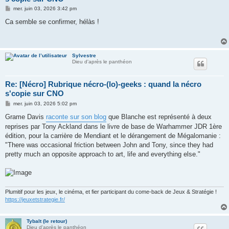
M
mer. juin 03, 2026 3:42 pm
e
s
Ca semble se confirmer, hélàs !
s
a
g
e
Sylvestre
Dieu d'après le panthéon
Re: [Nécro] Rubrique nécro-(lo)-geeks : quand la nécro
s'copie sur CNO
M
mer. juin 03, 2026 5:02 pm
e
s
Grame Davis
raconte sur son blog
que Blanche est représenté à deux
s
reprises par Tony Ackland dans le livre de base de Warhammer JDR 1ère
a
g
édition, pour la carrière de Mendiant et le dérangement de Mégalomanie :
e
"There was occasional friction between John and Tony, since they had
pretty much an opposite approach to art, life and everything else."
Plumitif pour les jeux, le cinéma, et fier participant du come-back de Jeux & Stratégie !
https://jeuxetstrategie.fr/
Tybalt (le retour)
Dieu d'après le panthéon