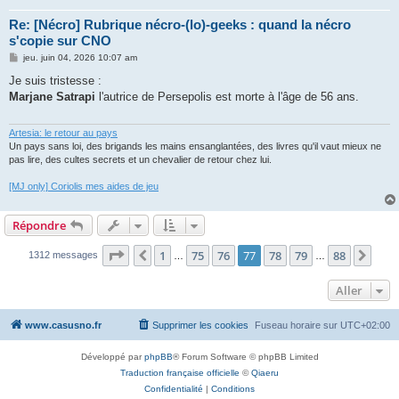
Re: [Nécro] Rubrique nécro-(lo)-geeks : quand la nécro
s'copie sur CNO
M
jeu. juin 04, 2026 10:07 am
e
s
Je suis tristesse :
s
Marjane Satrapi
l'autrice de Persepolis est morte à l'âge de 56 ans.
a
g
e
Artesia: le retour au pays
Un pays sans loi, des brigands les mains ensanglantées, des livres qu'il vaut mieux ne
pas lire, des cultes secrets et un chevalier de retour chez lui.
[MJ only] Coriolis mes aides de jeu
Répondre
Page
77
sur
88
1
75
76
77
78
79
88
Précédent
Suiv
1312 messages
…
…
Aller
www.casusno.fr
Supprimer les cookies
Fuseau horaire sur
UTC+02:00
Développé par
phpBB
® Forum Software © phpBB Limited
Traduction française officielle
©
Qiaeru
Confidentialité
|
Conditions