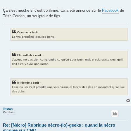
Ça s'est moche si c'est confirmé. Ca a été annoncé sur le
Facebook
de
Trish Carden, un sculpteur de figs.
Cryoban a écrit :
Le vrai problème c'est les gens.
Florentbzh a écrit :
J'avoue ne pas bien comprendre ce qu'on peut jouer, mais si cela existe c'est qu'il
doit bien y avoir une raison.
Mildendo a écrit :
Faire du Jdr c'est prendre une voix bizarre et lancer des dés en racontant qu'on tue
des gobs.
Tristan
Panthéon
Re: [Nécro] Rubrique nécro-(lo)-geeks : quand la nécro
s'copie sur CNO