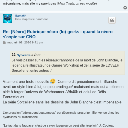
mécanisme, mais elle n'y survit pas
(Mark Twain, un peu modifié
)
Sama64
Dieu d'après le panthéon
Re: [Nécro] Rubrique nécro-(lo)-geeks : quand la nécro
s'copie sur CNO
M
mer. juin 03, 2026 9:41 pm
e
s
s
Sylvestre
a écrit :
↑
a
g
Je vois passer sur les réseaux l'annonce de la mort de John Blanche, le
e
légendaire illustrateur de Games Workshop et de la série de LDVELH
Sorcellerie, entre autres :/
Vraiment une triste nouvelle
. Comme dit précédemment, Blanche
avait un style bien à lui, un peu cradingue/ malaisant mais qui a tellement
aidé à forger l'univers de Warhammer /Wh40k et celui de Défis
Fantastiques.
La série Sorcellerie sans les dessins de John Blanche c'est impensable.
L'expression "adolescent boutonneux" est désormais proscrite : Bienvenue chez les
ayatollahs du dictionnaire
"Le tact dans l'audace, c'est de savoir jusqu'où on peut aller trop loin" J. Cocteau