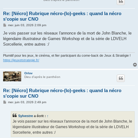
Re: [Nécro] Rubrique nécro-(lo)-geeks : quand la nécro
s'copie sur CNO
M
mer. juin 03, 2026 2:09 pm
e
s
Je vois passer sur les réseaux l'annonce de la mort de John Blanche, le
s
légendaire illustrateur de Games Workshop et de la série de LDVELH
a
g
Sorcellerie, entre autres :/
e
Plumitif pour les jeux, le cinéma, et fier participant du come-back de Jeux & Stratégie !
https://jeuxetstrategie.fr/
Orlov
Dieu d'après le panthéon
Re: [Nécro] Rubrique nécro-(lo)-geeks : quand la nécro
s'copie sur CNO
M
mer. juin 03, 2026 2:49 pm
e
s
s
Sylvestre
a écrit :
↑
a
g
Je vois passer sur les réseaux l'annonce de la mort de John Blanche, le
e
légendaire illustrateur de Games Workshop et de la série de LDVELH
Sorcellerie, entre autres :/