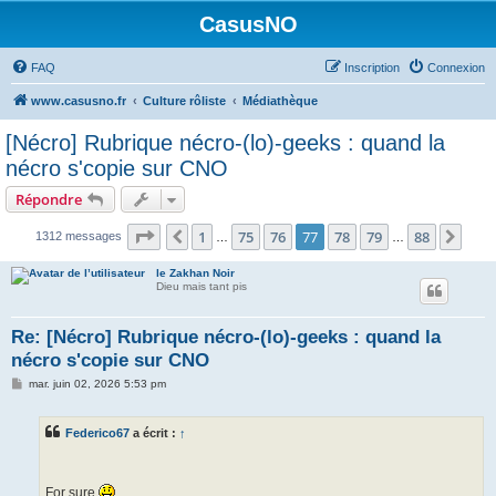
CasusNO
FAQ
Inscription
Connexion
www.casusno.fr
Culture rôliste
Médiathèque
[Nécro] Rubrique nécro-(lo)-geeks : quand la
nécro s'copie sur CNO
Répondre
Page
77
sur
88
1
75
76
77
78
79
88
Précédent
Suiv
1312 messages
…
…
le Zakhan Noir
Dieu mais tant pis
Re: [Nécro] Rubrique nécro-(lo)-geeks : quand la
nécro s'copie sur CNO
M
mar. juin 02, 2026 5:53 pm
e
s
s
Federico67
a écrit :
↑
a
g
e
For sure