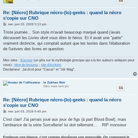
Re: [Nécro] Rubrique nécro-(lo)-geeks : quand la nécro
s'copie sur CNO
M
mer. juin 03, 2026 5:13 pm
e
s
Triste journée... Son style m'avait beaucoup marqué quand j'avais
s
découvert les
Livres dont vous êtes le héros
. Et il avait une "patte"
a
g
vraiment distincte, qui comptait autant que les textes dans l'élaboration
e
de l'univers des livres en question.
Mes sites :
Kosmos
(un jdra sur la mythologie grecque qui a lu les auteurs antiques pour
vous) ;
blog de lectures
;
site d'écriture
.
Disclameur : j'ai écrit pour "Casus" et "Jdr Mag".
le Zakhan Noir
Dieu mais tant pis
Re: [Nécro] Rubrique nécro-(lo)-geeks : quand la nécro
s'copie sur CNO
M
mer. juin 03, 2026 6:40 pm
e
s
C'est clair! J'ai jamais joué aux jeux de figs (à part Blood Bowl), mais
s
l'ambiance de la série Sorcellerie! lui doit tellement... RIP monsieur
a
g
e
Expliquer une blague, c'est comme disséquer une grenouille. On comprend le