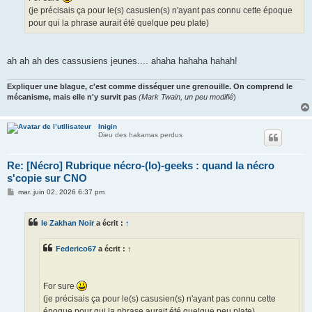
(je précisais ça pour le(s) casusien(s) n'ayant pas connu cette époque
pour qui la phrase aurait été quelque peu plate)
ah ah ah des cassusiens jeunes.... ahaha hahaha hahah!
Expliquer une blague, c'est comme disséquer une grenouille. On comprend le
mécanisme, mais elle n'y survit pas
(Mark Twain, un peu modifié
)
Inigin
Dieu des hakamas perdus
Re: [Nécro] Rubrique nécro-(lo)-geeks : quand la nécro
s'copie sur CNO
M
mar. juin 02, 2026 6:37 pm
e
s
s
le Zakhan Noir
a écrit :
↑
a
g
e
Federico67
a écrit :
↑
For sure
(je précisais ça pour le(s) casusien(s) n'ayant pas connu cette
époque pour qui la phrase aurait été quelque peu plate)