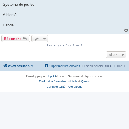
Système de jeu 5e
A bientôt
Panda
Répondre
1 message • Page
1
sur
1
Aller
www.casusno.fr
Supprimer les cookies
Fuseau horaire sur
UTC+02:00
Développé par
phpBB
® Forum Software © phpBB Limited
Traduction française officielle
©
Qiaeru
Confidentialité
|
Conditions