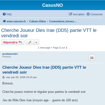
CasusNO
FAQ
Inscription
Connexion
www.casusno.fr
Culture rôliste
Conventions, binouzes et recherche de joueurs
Cherche Joueur Dies Irae (DD5) partie VTT le
vendredi soir
Répondre
1 message • Page
1
sur
1
pandapanda1
Profane
Cherche Joueur Dies Irae (DD5) partie VTT le
vendredi soir
M
mar. juin 02, 2026 10:15 pm
e
s
Bonsoir,
s
a
g
Cherche joueur motivé et régulier pour parties le vendredi soir
e
Jeu de Rôle Dies Irae (moyen age - guerre de 100 ans)