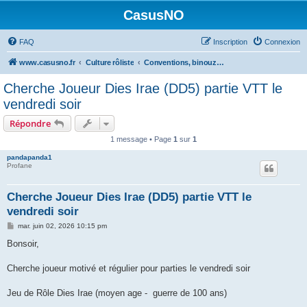
CasusNO
FAQ
Inscription
Connexion
www.casusno.fr
Culture rôliste
Conventions, binouzes et recherche de joueurs
Cherche Joueur Dies Irae (DD5) partie VTT le
vendredi soir
Répondre
1 message • Page
1
sur
1
pandapanda1
Profane
Cherche Joueur Dies Irae (DD5) partie VTT le
vendredi soir
M
mar. juin 02, 2026 10:15 pm
e
s
Bonsoir,
s
a
g
Cherche joueur motivé et régulier pour parties le vendredi soir
e
Jeu de Rôle Dies Irae (moyen age - guerre de 100 ans)