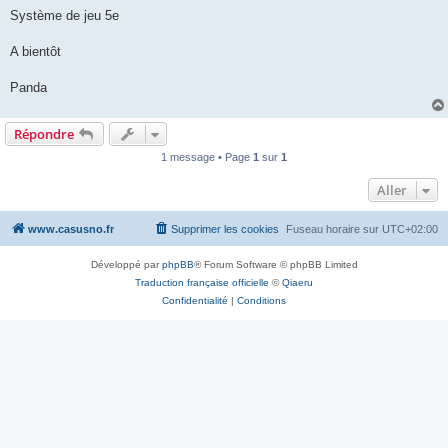
Système de jeu 5e
A bientôt
Panda
Répondre
1 message • Page
1
sur
1
Aller
www.casusno.fr
Supprimer les cookies
Fuseau horaire sur
UTC+02:00
Développé par
phpBB
® Forum Software © phpBB Limited
Traduction française officielle
©
Qiaeru
Confidentialité
|
Conditions