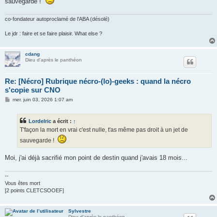
sauvegarde !
a
g
e
co-fondateur autoproclamé de l'ABA (désolé)
Le jdr : faire et se faire plaisir. What else ?
cdang
Dieu d'après le panthéon
Re: [Nécro] Rubrique nécro-(lo)-geeks : quand la nécro
s'copie sur CNO
M
mer. juin 03, 2026 1:07 am
e
s
s
Lordelric
a écrit :
↑
a
g
T'façon la mort en vrai c'est nulle, t'as même pas droit à un jet de
e
sauvegarde !
Moi, j'ai déjà sacrifié mon point de destin quand j'avais 18 mois...
--
Vous êtes mort
[2 points CLETCSOOEF]
Sylvestre
Dieu d'après le panthéon