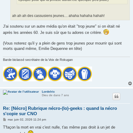
ah ah ah des cassusiens jeunes.... ahaha hahaha hahah!
J'ai soutenu sur un autre média qu'on était "trop jeune" si on était né
après les années 60. Je suis sûr que tu adores ce critère.
(Vous noterez qu'il y a plein de gens trop jeunes pour mourrir qui sont
morts quand même, Emilie Dequenne en tête)
Barde biclassé secrétaire de la Voix de Rokugan
Lordelric
Dieu de dans 7 ans
Re: [Nécro] Rubrique nécro-(lo)-geeks : quand la nécro
s'copie sur CNO
M
mar. juin 02, 2026 11:24 pm
e
s
T'façon la mort en vrai c'est nulle, t'as même pas droit à un jet de
s