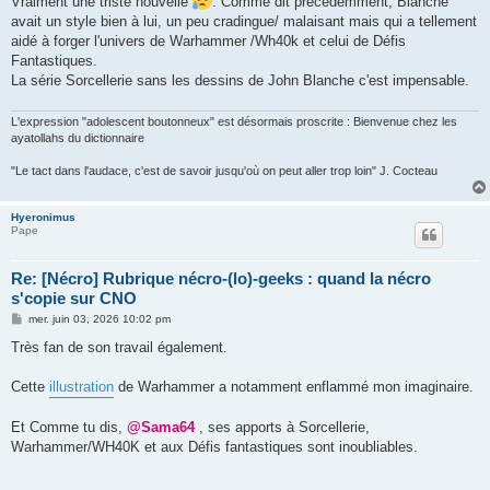
Vraiment une triste nouvelle
. Comme dit précédemment, Blanche
avait un style bien à lui, un peu cradingue/ malaisant mais qui a tellement
aidé à forger l'univers de Warhammer /Wh40k et celui de Défis
Fantastiques.
La série Sorcellerie sans les dessins de John Blanche c'est impensable.
L'expression "adolescent boutonneux" est désormais proscrite : Bienvenue chez les
ayatollahs du dictionnaire
"Le tact dans l'audace, c'est de savoir jusqu'où on peut aller trop loin" J. Cocteau
Hyeronimus
Pape
Re: [Nécro] Rubrique nécro-(lo)-geeks : quand la nécro
s'copie sur CNO
M
mer. juin 03, 2026 10:02 pm
e
s
Très fan de son travail également.
s
a
g
Cette
illustration
de Warhammer a notamment enflammé mon imaginaire.
e
Et Comme tu dis,
@Sama64
, ses apports à Sorcellerie,
Warhammer/WH40K et aux Défis fantastiques sont inoubliables.