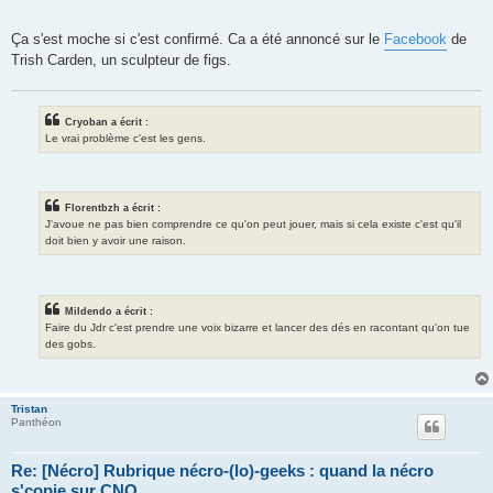
Ça s'est moche si c'est confirmé. Ca a été annoncé sur le
Facebook
de
Trish Carden, un sculpteur de figs.
Cryoban a écrit :
Le vrai problème c'est les gens.
Florentbzh a écrit :
J'avoue ne pas bien comprendre ce qu'on peut jouer, mais si cela existe c'est qu'il
doit bien y avoir une raison.
Mildendo a écrit :
Faire du Jdr c'est prendre une voix bizarre et lancer des dés en racontant qu'on tue
des gobs.
Tristan
Panthéon
Re: [Nécro] Rubrique nécro-(lo)-geeks : quand la nécro
s'copie sur CNO