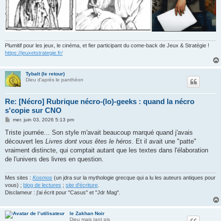
Plumitif pour les jeux, le cinéma, et fier participant du come-back de Jeux & Stratégie !
https://jeuxetstrategie.fr/
Tybalt (le retour)
Dieu d'après le panthéon
Re: [Nécro] Rubrique nécro-(lo)-geeks : quand la nécro
s'copie sur CNO
M
mer. juin 03, 2026 5:13 pm
e
s
Triste journée... Son style m'avait beaucoup marqué quand j'avais
s
découvert les
Livres dont vous êtes le héros
. Et il avait une "patte"
a
g
vraiment distincte, qui comptait autant que les textes dans l'élaboration
e
de l'univers des livres en question.
Mes sites :
Kosmos
(un jdra sur la mythologie grecque qui a lu les auteurs antiques pour
vous) ;
blog de lectures
;
site d'écriture
.
Disclameur : j'ai écrit pour "Casus" et "Jdr Mag".
le Zakhan Noir
Dieu mais tant pis