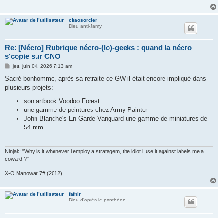
chaosorcier
Dieu anti-Jamy
Re: [Nécro] Rubrique nécro-(lo)-geeks : quand la nécro
s'copie sur CNO
M
jeu. juin 04, 2026 7:13 am
e
s
Sacré bonhomme, après sa retraite de GW il était encore impliqué dans
s
plusieurs projets:
a
g
son artbook Voodoo Forest
e
une gamme de peintures chez Army Painter
John Blanche's En Garde-Vanguard une gamme de miniatures de
54 mm
Ninjak: "Why is it whenever i employ a stratagem, the idiot i use it against labels me a
coward ?"
X-O Manowar 7# (2012)
fafnir
Dieu d'après le panthéon