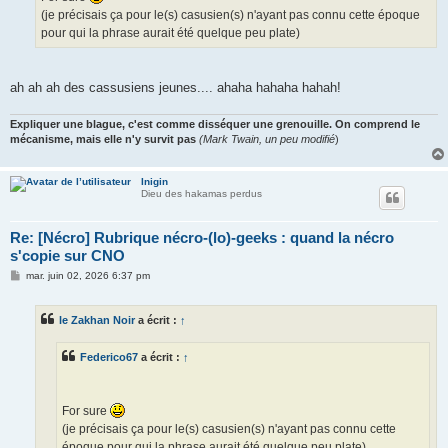
(je précisais ça pour le(s) casusien(s) n'ayant pas connu cette époque
pour qui la phrase aurait été quelque peu plate)
ah ah ah des cassusiens jeunes.... ahaha hahaha hahah!
Expliquer une blague, c'est comme disséquer une grenouille. On comprend le
mécanisme, mais elle n'y survit pas
(Mark Twain, un peu modifié
)
Inigin
Dieu des hakamas perdus
Re: [Nécro] Rubrique nécro-(lo)-geeks : quand la nécro
s'copie sur CNO
M
mar. juin 02, 2026 6:37 pm
e
s
s
le Zakhan Noir
a écrit :
↑
a
g
e
Federico67
a écrit :
↑
For sure
(je précisais ça pour le(s) casusien(s) n'ayant pas connu cette
époque pour qui la phrase aurait été quelque peu plate)