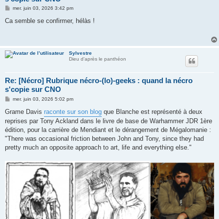
M
mer. juin 03, 2026 3:42 pm
e
s
Ca semble se confirmer, hélàs !
s
a
g
e
Sylvestre
Dieu d'après le panthéon
Re: [Nécro] Rubrique nécro-(lo)-geeks : quand la nécro
s'copie sur CNO
M
mer. juin 03, 2026 5:02 pm
e
s
Grame Davis
raconte sur son blog
que Blanche est représenté à deux
s
reprises par Tony Ackland dans le livre de base de Warhammer JDR 1ère
a
g
édition, pour la carrière de Mendiant et le dérangement de Mégalomanie :
e
"There was occasional friction between John and Tony, since they had
pretty much an opposite approach to art, life and everything else."