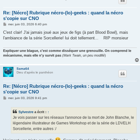
Re: [Nécro] Rubrique nécro-(lo)-geeks : quand la nécro
s'copie sur CNO
M
mer. juin 03, 2026 6:40 pm
e
s
C'est clair! J'ai jamais joué aux jeux de figs (à part Blood Bowl), mais
s
l'ambiance de la série Sorcellerie! lui doit tellement... RIP monsieur
a
g
e
Expliquer une blague, c'est comme disséquer une grenouille. On comprend le
mécanisme, mais elle n'y survit pas
(Mark Twain, un peu modifié
)
Sama64
Dieu d'après le panthéon
Re: [Nécro] Rubrique nécro-(lo)-geeks : quand la nécro
s'copie sur CNO
M
mer. juin 03, 2026 9:41 pm
e
s
s
Sylvestre
a écrit :
↑
a
g
Je vois passer sur les réseaux l'annonce de la mort de John Blanche, le
e
légendaire illustrateur de Games Workshop et de la série de LDVELH
Sorcellerie, entre autres :/