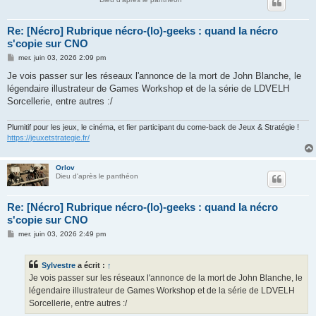
Re: [Nécro] Rubrique nécro-(lo)-geeks : quand la nécro
s'copie sur CNO
M
mer. juin 03, 2026 2:09 pm
e
s
Je vois passer sur les réseaux l'annonce de la mort de John Blanche, le
s
légendaire illustrateur de Games Workshop et de la série de LDVELH
a
g
Sorcellerie, entre autres :/
e
Plumitif pour les jeux, le cinéma, et fier participant du come-back de Jeux & Stratégie !
https://jeuxetstrategie.fr/
Orlov
Dieu d'après le panthéon
Re: [Nécro] Rubrique nécro-(lo)-geeks : quand la nécro
s'copie sur CNO
M
mer. juin 03, 2026 2:49 pm
e
s
s
Sylvestre
a écrit :
↑
a
g
Je vois passer sur les réseaux l'annonce de la mort de John Blanche, le
e
légendaire illustrateur de Games Workshop et de la série de LDVELH
Sorcellerie, entre autres :/