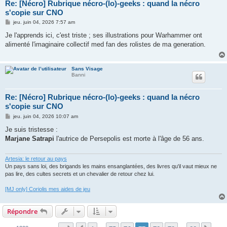
Re: [Nécro] Rubrique nécro-(lo)-geeks : quand la nécro
s'copie sur CNO
M
jeu. juin 04, 2026 7:57 am
e
s
Je l'apprends ici, c'est triste ; ses illustrations pour Warhammer ont
s
alimenté l'imaginaire collectif med fan des rolistes de ma generation.
a
g
e
Sans Visage
Banni
Re: [Nécro] Rubrique nécro-(lo)-geeks : quand la nécro
s'copie sur CNO
M
jeu. juin 04, 2026 10:07 am
e
s
Je suis tristesse :
s
Marjane Satrapi
l'autrice de Persepolis est morte à l'âge de 56 ans.
a
g
e
Artesia: le retour au pays
Un pays sans loi, des brigands les mains ensanglantées, des livres qu'il vaut mieux ne
pas lire, des cultes secrets et un chevalier de retour chez lui.
[MJ only] Coriolis mes aides de jeu
Répondre