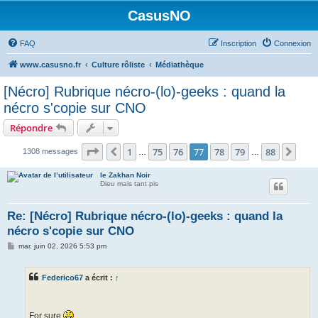
CasusNO
FAQ
Inscription
Connexion
www.casusno.fr
Culture rôliste
Médiathèque
[Nécro] Rubrique nécro-(lo)-geeks : quand la
nécro s'copie sur CNO
Répondre
Page
77
sur
88
1
75
76
77
78
79
88
Précédent
Suiv
1308 messages
…
…
le Zakhan Noir
Dieu mais tant pis
Re: [Nécro] Rubrique nécro-(lo)-geeks : quand la
nécro s'copie sur CNO
M
mar. juin 02, 2026 5:53 pm
e
s
s
Federico67
a écrit :
↑
a
g
e
For sure