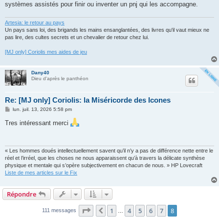
systèmes assistés pour finir ou inventer un pnj qui les accompagne.
Artesia: le retour au pays
Un pays sans loi, des brigands les mains ensanglantées, des livres qu'il vaut mieux ne
pas lire, des cultes secrets et un chevalier de retour chez lui.
[MJ only] Coriolis mes aides de jeu
Dany40
Dieu d'après le panthéon
Re: [MJ only] Coriolis: la Miséricorde des Icones
M
lun. juil. 13, 2026 5:58 pm
e
s
Tres intéressant merci
s
a
g
e
« Les hommes doués intellectuellement savent qu’il n’y a pas de différence nette entre le
réel et l’irréel, que les choses ne nous apparaissent qu’à travers la délicate synthèse
physique et mentale qui s’opère subjectivement en chacun de nous. » HP Lovecraft
Liste de mes articles sur le Fix
Répondre
Page
8
sur
8
1
4
5
6
7
8
Précédent
111 messages
…