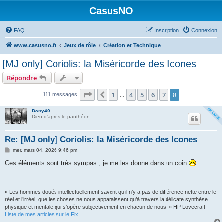
CasusNO
FAQ
Inscription
Connexion
www.casusno.fr
Jeux de rôle
Création et Technique
[MJ only] Coriolis: la Miséricorde des Icones
Répondre
Page
8
sur
8
1
4
5
6
7
8
Précédent
111 messages
…
Dany40
Dieu d'après le panthéon
Re: [MJ only] Coriolis: la Miséricorde des Icones
M
mer. mars 04, 2026 9:46 pm
e
s
Ces éléments sont très sympas , je me les donne dans un coin
s
a
g
e
« Les hommes doués intellectuellement savent qu’il n’y a pas de différence nette entre le
réel et l’irréel, que les choses ne nous apparaissent qu’à travers la délicate synthèse
physique et mentale qui s’opère subjectivement en chacun de nous. » HP Lovecraft
Liste de mes articles sur le Fix