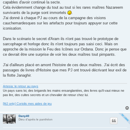
capables d'avoir continué la secte.
Cela évidemment change du tout au tout si les rares maîtres Nazareem
survivants de la purge sont immortels
.
J'ai donné à chaque PJ au cours de la campagne des visions
cauchemardesques sur les artefacts pour toujours appuyer sur cette
iconisation.
Dans le scénario le secret d'Aram ils n'ont pas trouvé le prototype de
sarcophage et horloge donc ils n'ont toujours pas saisi ceci. Mais on
approche de la mission le Feu des Icônes sur Ordana. Donc je pense que
ce devrait être une surprise de voir les deux maîtres tout pimpants.
J'ai d'ailleurs placé en amont l'histoire de ces deux maîtres. J'ai écrit des
passages de livres d'Histoire que mes PJ ont trouvé décrivant leur exil de
la flotte Janaghir.
Artesia: le retour au pays
Un pays sans loi, des brigands les mains ensanglantées, des livres qu'il vaut mieux ne
pas lire, des cultes secrets et un chevalier de retour chez lui.
[MJ only] Coriolis mes aides de jeu
Dany40
Dieu d'après le panthéon