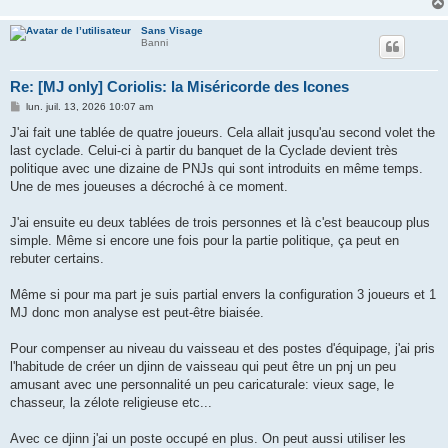
Sans Visage
Banni
Re: [MJ only] Coriolis: la Miséricorde des Icones
M
lun. juil. 13, 2026 10:07 am
e
s
J'ai fait une tablée de quatre joueurs. Cela allait jusqu'au second volet the
s
last cyclade. Celui-ci à partir du banquet de la Cyclade devient très
a
g
politique avec une dizaine de PNJs qui sont introduits en même temps.
e
Une de mes joueuses a décroché à ce moment.
J'ai ensuite eu deux tablées de trois personnes et là c'est beaucoup plus
simple. Même si encore une fois pour la partie politique, ça peut en
rebuter certains.
Même si pour ma part je suis partial envers la configuration 3 joueurs et 1
MJ donc mon analyse est peut-être biaisée.
Pour compenser au niveau du vaisseau et des postes d'équipage, j'ai pris
l'habitude de créer un djinn de vaisseau qui peut être un pnj un peu
amusant avec une personnalité un peu caricaturale: vieux sage, le
chasseur, la zélote religieuse etc...
Avec ce djinn j'ai un poste occupé en plus. On peut aussi utiliser les