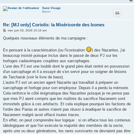
Sans Visage
Banni
Re: [MJ only] Coriolis: la Miséricorde des Icones
M
mer. juin 03, 2026 10:16 am
e
s
Quelques nouveaux éléments de ma campagne :
s
a
g
En pensant à la caractérisation (ou l'iconisation
) des Nazarites, j'ai
e
beaucoup insisté puisque inclus dans le passé de deux PJ sur les
horloges cadavériques couplées aux sarcophages.
L'une des PJ est une toubib dont le grand père était rentré en possession
d'un sarcophage et il a essayé de s'en servir pour se soigner de lésions
de Tarcharuk (voir le livre de base).
L'autre PJ est un ancien agent Nazarite qui travaillait à préparer un
sarcophage et horloge pour son employeur. Depuis il a perdu la mémoire.
Cela renforce le côté énigmatique des Nazarites puisque je ne pense pas
que mes PJ aient compris que les maîtres du sacrifice Nazareem sont
immortels grâce à ces artefacts. Et cela explique pourquoi les factions de
l'ordre des Parias et autres n'aient pas réussi à éradiquer le sacrifice de
Nazareem malgré avoir effacé toutes traces.
En effet, on peut comprendre leur logique : si on efface tous les contenus
idéologiques et que l'on exécute la majorité des membres de la secte,
après une ou deux générations, les rares survivants ne devraient pas être