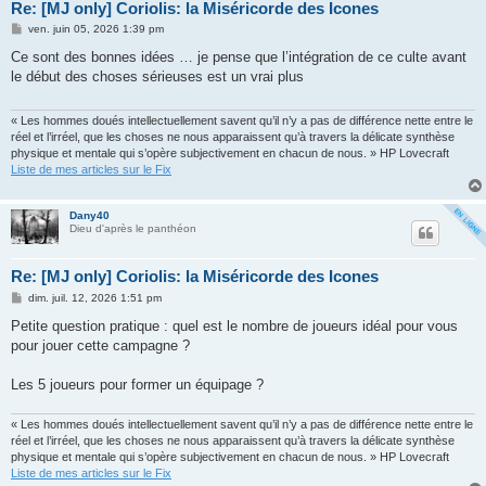
Re: [MJ only] Coriolis: la Miséricorde des Icones
M
ven. juin 05, 2026 1:39 pm
e
s
Ce sont des bonnes idées … je pense que l’intégration de ce culte avant
s
le début des choses sérieuses est un vrai plus
a
g
e
« Les hommes doués intellectuellement savent qu’il n’y a pas de différence nette entre le
réel et l’irréel, que les choses ne nous apparaissent qu’à travers la délicate synthèse
physique et mentale qui s’opère subjectivement en chacun de nous. » HP Lovecraft
Liste de mes articles sur le Fix
Dany40
Dieu d'après le panthéon
Re: [MJ only] Coriolis: la Miséricorde des Icones
M
dim. juil. 12, 2026 1:51 pm
e
s
Petite question pratique : quel est le nombre de joueurs idéal pour vous
s
pour jouer cette campagne ?
a
g
e
Les 5 joueurs pour former un équipage ?
« Les hommes doués intellectuellement savent qu’il n’y a pas de différence nette entre le
réel et l’irréel, que les choses ne nous apparaissent qu’à travers la délicate synthèse
physique et mentale qui s’opère subjectivement en chacun de nous. » HP Lovecraft
Liste de mes articles sur le Fix