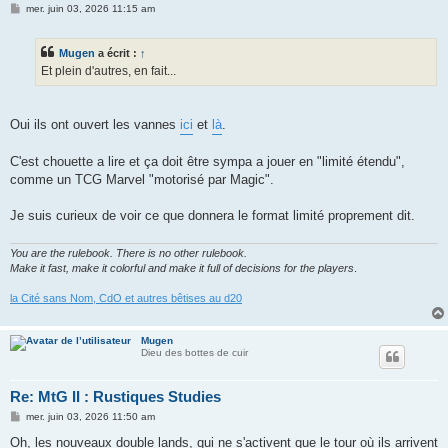
M
mer. juin 03, 2026 11:15 am
e
s
s
Mugen
a écrit :
↑
a
g
Et plein d'autres, en fait...
e
Oui ils ont ouvert les vannes
ici
et
là
.
C'est chouette a lire et ça doit être sympa a jouer en "limité étendu",
comme un TCG Marvel "motorisé par Magic".
Je suis curieux de voir ce que donnera le format limité proprement dit.
You are the rulebook. There is no other rulebook.
Make it fast, make it colorful and make it full of decisions for the players
.
la Cité sans Nom, CdO et autres bêtises au d20
Mugen
Dieu des bottes de cuir
Re: MtG II : Rustiques Studies
M
mer. juin 03, 2026 11:50 am
e
s
Oh, les nouveaux double lands, qui ne s'activent que le tour où ils arrivent