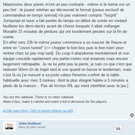
Néanmoins deux points m'ont un peu contrarié - même si le terme est un
peu fort : le joueur vétéran qui découvrait le format (joueur exclusif de
commandeur en temps normal) n'a pas vraiment compris "l'esprit"
Jumpstart et nous a fait perdre du temps en début de soirée en voulant
feuilleter les demi-decks avant de choisir lesquels il allait mélanger.
Moralité 15 minutes de perdues qui ont lourdement pesées sur la fin de
soirée.
En effet vers 23h le même joueur commence a se soucier de l'heure et
entre en "vision tunnel" (=> chopper le bon bus puis le bon tram' pour
rentrer chez lui pas trop tard). Du coup il abandonne mentalement et son
équipe concède rapidement une partie certes mal entamée mais encore
largement rattrapable. Je ne lui jette pas la pierre, je sais ce que c'est que
redouter 50mn-1h de trajet tard le soir quand on bosse le lendemain, mais
c'est là ou j'ai mesuré a sa juste valeur l'énorme confort de la table
habituelle avec mes 3 rookies, dont le plus éloigné habite a 5 minutes a
pieds de la maison... Pas de friction IRL qui vient interférer avec le jeu.]
You are the rulebook. There is no other rulebook.
Make it fast, make it colorful and make it full of decisions for the players
.
la Cité sans Nom, CdO et autres bêtises au d20
Jiohn Guilliann
Dieu du plan social