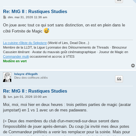
Re: MtG II : Rustiques Studies
M
dim. mai 31, 2026 11:36 am
e
s
On joue avec tout ce qui sort sans distinction, on est en plein dans le
s
côté Fortnite de Magic
a
g
e
La cuisine rôliste du Selpoivre
(World of Lies, Dead Dice...)
Membre de la LLDT, la Ligue Lyonnaise des Détournements de Threads · Binouzeur
Casusien itinérant · Avatar du mauvais goût cinématographique · Joueur de Magic en
Commander multi
occasionnel et accroc à VTES
Modère en vert
Islayre d'Argolh
Dieu des coiffeurs zélés
Re: MtG II : Rustiques Studies
M
lun. juin 01, 2026 10:00 am
e
s
Moi, moi, moi hier en deux heures : trois petites parties de magic (avatar
s
jumpstart) en 1 vs 1 avec un de mes padawans.
a
g
e
(= Deux des membres du club d'un-mercredi-sur-deux seront dans
l'impossibilité de jouer après-demain. Du coup j'ai invité mes deux potes
de Commandeur préférés a venir les remplacer pour la soirée. Mais pour