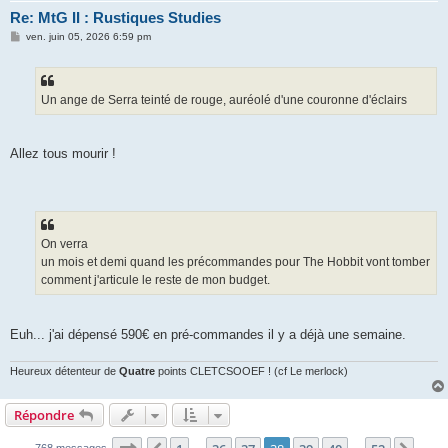
Re: MtG II : Rustiques Studies
M
ven. juin 05, 2026 6:59 pm
e
s
s
a
g
Un ange de Serra teinté de rouge, auréolé d'une couronne d'éclairs
e
Allez tous mourir !
On verra
un mois et demi quand les précommandes pour The Hobbit vont tomber
comment j'articule le reste de mon budget.
Euh... j'ai dépensé 590€ en pré-commandes il y a déjà une semaine.
Heureux détenteur de
Quatre
points CLETCSOOEF ! (cf Le merlock)
Répondre