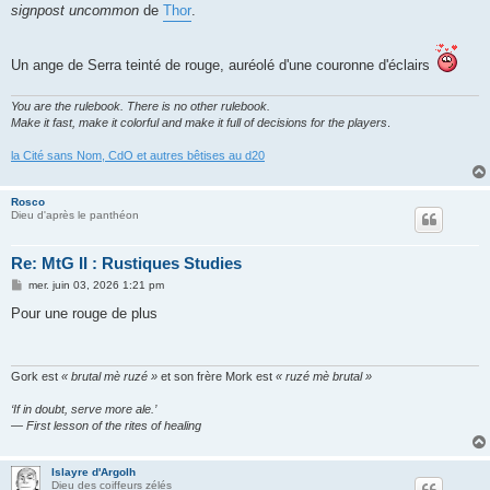
signpost uncommon
de
Thor
.
Un ange de Serra teinté de rouge, auréolé d'une couronne d'éclairs
You are the rulebook. There is no other rulebook.
Make it fast, make it colorful and make it full of decisions for the players
.
la Cité sans Nom, CdO et autres bêtises au d20
Rosco
Dieu d'après le panthéon
Re: MtG II : Rustiques Studies
M
mer. juin 03, 2026 1:21 pm
e
s
Pour une rouge de plus
s
a
g
e
Gork est
« brutal mè ruzé »
et son frère Mork est
« ruzé mè brutal »
‘If in doubt, serve more ale.’
— First lesson of the rites of healing
Islayre d'Argolh
Dieu des coiffeurs zélés