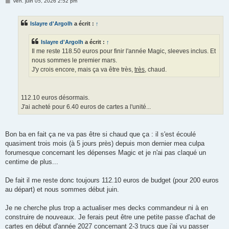
M
ven. juin 05, 2026 2:52 pm
e
s
s
Islayre d'Argolh
a écrit :
↑
a
g
e
Islayre d'Argolh
a écrit :
↑
Il me reste 118.50 euros pour finir l'année Magic, sleeves inclus. Et
nous sommes le premier mars.
J'y crois encore, mais ça va être très,
très
, chaud.
112.10 euros désormais.
J'ai acheté pour 6.40 euros de cartes a l'unité...
Bon ba en fait ça ne va pas être si chaud que ça : il s'est écoulé
quasiment trois mois (à 5 jours près) depuis mon dernier mea culpa
forumesque concernant les dépenses Magic et je n'ai pas claqué un
centime de plus...
De fait il me reste donc toujours 112.10 euros de budget (pour 200 euros
au départ) et nous sommes début juin.
Je ne cherche plus trop a actualiser mes decks commandeur ni à en
construire de nouveaux. Je ferais peut être une petite passe d'achat de
cartes en début d'année 2027 concernant 2-3 trucs que j'ai vu passer