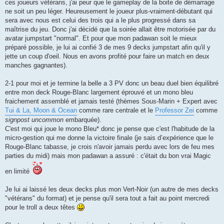
ces joueurs vétérans, j'ai peur que le gameplay de la boite de démarrage
ne soit un peu léger. Heureusement le joueur plus-vraiment-débutant qui
sera avec nous est celui des trois qui a le plus progressé dans sa
maîtrise du jeu. Donc j'ai décidé que la soirée allait être motorisée par du
avatar jumpstart "normal". Et pour que mon padawan soit le mieux
préparé possible, je lui ai confié 3 de mes 9 decks jumpstart afin qu'il y
jette un coup d'oeil. Nous en avons profité pour faire un match en deux
manches gagnantes).
2-1 pour moi et je termine la belle a 3 PV donc un beau duel bien équilibré
entre mon deck Rouge-Blanc largement éprouvé et un mono bleu
fraichement assemblé et jamais testé (thèmes Sous-Marin + Expert avec
Tui & La, Moon & Ocean
comme rare centrale et le
Professor Zei
comme
signpost uncommon
embarquée).
C'est moi qui joue le mono Bleu* donc je pense que c'est l'habitude de la
micro-gestion qui me donne la victoire finale (je sais d’expérience que le
Rouge-Blanc tabasse, je crois n'avoir jamais perdu avec lors de feu mes
parties du midi) mais mon padawan a assuré : c'était du bon vrai Magic
en limité
Je lui ai laissé les deux decks plus mon Vert-Noir (un autre de mes decks
"vétérans" du format) et je pense qu'il sera tout a fait au point mercredi
pour le troll a deux têtes