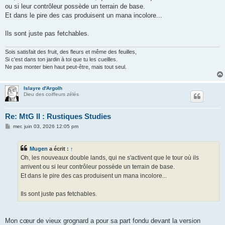
s
ou si leur contrôleur possède un terrain de base.
a
g
Et dans le pire des cas produisent un mana incolore...
e
Ils sont juste pas fetchables.
Sois satisfait des fruit, des fleurs et même des feuilles,
Si c'est dans ton jardin à toi que tu les cueilles.
Ne pas monter bien haut peut-être, mais tout seul.
Islayre d'Argolh
Dieu des coiffeurs zélés
Re: MtG II : Rustiques Studies
M
mer. juin 03, 2026 12:05 pm
e
s
s
Mugen
a écrit :
↑
a
g
Oh, les nouveaux double lands, qui ne s'activent que le tour où ils
e
arrivent ou si leur contrôleur possède un terrain de base.
Et dans le pire des cas produisent un mana incolore...
Ils sont juste pas fetchables.
Mon cœur de vieux grognard a pour sa part fondu devant la version