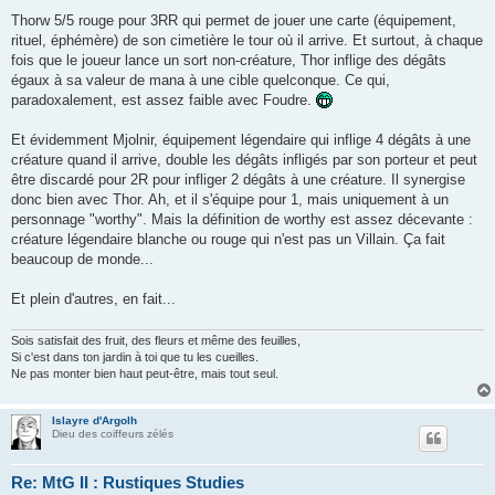
Thorw 5/5 rouge pour 3RR qui permet de jouer une carte (équipement,
rituel, éphémère) de son cimetière le tour où il arrive. Et surtout, à chaque
fois que le joueur lance un sort non-créature, Thor inflige des dégâts
égaux à sa valeur de mana à une cible quelconque. Ce qui,
paradoxalement, est assez faible avec Foudre.
Et évidemment Mjolnir, équipement légendaire qui inflige 4 dégâts à une
créature quand il arrive, double les dégâts infligés par son porteur et peut
être discardé pour 2R pour infliger 2 dégâts à une créature. Il synergise
donc bien avec Thor. Ah, et il s'équipe pour 1, mais uniquement à un
personnage "worthy". Mais la définition de worthy est assez décevante :
créature légendaire blanche ou rouge qui n'est pas un Villain. Ça fait
beaucoup de monde...
Et plein d'autres, en fait...
Sois satisfait des fruit, des fleurs et même des feuilles,
Si c'est dans ton jardin à toi que tu les cueilles.
Ne pas monter bien haut peut-être, mais tout seul.
Islayre d'Argolh
Dieu des coiffeurs zélés
Re: MtG II : Rustiques Studies