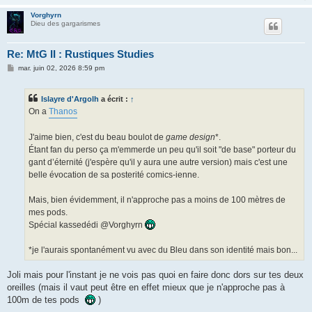
Vorghyrn
Dieu des gargarismes
Re: MtG II : Rustiques Studies
M
mar. juin 02, 2026 8:59 pm
e
s
s
Islayre d'Argolh
a écrit :
↑
a
g
On a
Thanos
e
J'aime bien, c'est du beau boulot de
game design
*.
Étant fan du perso ça m'emmerde un peu qu'il soit "de base" porteur du
gant d’éternité (j'espère qu'il y aura une autre version) mais c'est une
belle évocation de sa posterité comics-ienne.
Mais, bien évidemment, il n'approche pas a moins de 100 mètres de
mes pods.
Spécial kassedédi @Vorghyrn
*je l'aurais spontanément vu avec du Bleu dans son identité mais bon...
Joli mais pour l'instant je ne vois pas quoi en faire donc dors sur tes deux
oreilles (mais il vaut peut être en effet mieux que je n'approche pas à
100m de tes pods
)