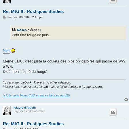
Re: MtG II : Rustiques Studies
M
mer. juin 03, 2026 2:18 pm
e
s
s
Rosco
a écrit :
↑
a
g
Pour une rouge de plus
e
Non
Même CMC, c'est juste la couleur des pips obligatoires qui passe de WW
à WR.
D’où mon "teinté de rouge".
You are the rulebook. There is no other rulebook.
Make it fast, make it colorful and make it full of decisions for the players
.
la Cité sans Nom, CdO et autres bêtises au d20
Islayre d'Argolh
Dieu des coiffeurs zélés
Re: MtG II : Rustiques Studies