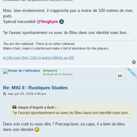
Mais, bien évidemment, il n'approche pas a moins de 100 mètres de mes
pods.
Spécial kassedédi
@Vorghyrn
*je l'aurais spontanément vu avec du Bleu dans son identité mais bon...
You are the rulebook. There is no other rulebook.
Make it fast, make it colorful and make it full of decisions for the players
.
la Cité sans Nom, CdO et autres bêtises au d20
Selpoivre
Envoyé de la Source
Re: MtG II : Rustiques Studies
M
mar. juin 02, 2026 4:59 pm
e
s
s
Islayre d'Argolh
a écrit :
↑
a
g
*je l'aurais spontanément vu avec du Bleu dans son identité mais bon...
e
Dans son coût tu veux dire ? Parcequ'avec sa capa, il a bien du bleu
dans son identité