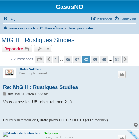
CasusNO
FAQ
Inscription
Connexion
www.casusno.fr
Culture rôliste
Jeux pas droles
MtG II : Rustiques Studies
Répondre
Page
38
sur
52
1
36
37
38
39
40
52
Précédent
Suiv
768 messages
…
…
Jiohn Guilliann
Dieu du plan social
Re: MtG II : Rustiques Studies
M
dim. mai 31, 2026 10:23 am
e
s
Vous aimez les UB, chez toi, non ? :-)
s
a
g
e
Heureux détenteur de
Quatre
points CLETCSOOEF ! (cf Le merlock)
Selpoivre
Envoyé de la Source