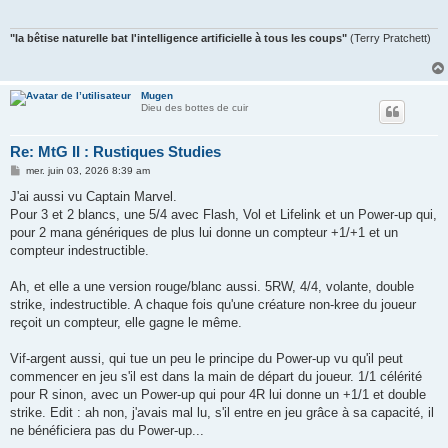
"la bêtise naturelle bat l'intelligence artificielle à tous les coups"
(Terry Pratchett)
Mugen
Dieu des bottes de cuir
Re: MtG II : Rustiques Studies
M
mer. juin 03, 2026 8:39 am
e
s
J'ai aussi vu Captain Marvel.
s
Pour 3 et 2 blancs, une 5/4 avec Flash, Vol et Lifelink et un Power-up qui,
a
g
pour 2 mana génériques de plus lui donne un compteur +1/+1 et un
e
compteur indestructible.
Ah, et elle a une version rouge/blanc aussi. 5RW, 4/4, volante, double
strike, indestructible. A chaque fois qu'une créature non-kree du joueur
reçoit un compteur, elle gagne le même.
Vif-argent aussi, qui tue un peu le principe du Power-up vu qu'il peut
commencer en jeu s'il est dans la main de départ du joueur. 1/1 célérité
pour R sinon, avec un Power-up qui pour 4R lui donne un +1/1 et double
strike. Edit : ah non, j'avais mal lu, s'il entre en jeu grâce à sa capacité, il
ne bénéficiera pas du Power-up...