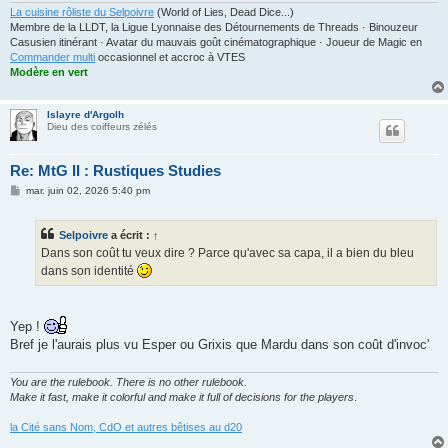
La cuisine rôliste du Selpoivre
(World of Lies, Dead Dice...)
Membre de la LLDT, la Ligue Lyonnaise des Détournements de Threads · Binouzeur
Casusien itinérant · Avatar du mauvais goût cinématographique · Joueur de Magic en
Commander multi
occasionnel et accroc à VTES
Modère en vert
Islayre d'Argolh
Dieu des coiffeurs zélés
Re: MtG II : Rustiques Studies
M
mar. juin 02, 2026 5:40 pm
e
s
s
Selpoivre
a écrit :
↑
a
g
Dans son coût tu veux dire ? Parce qu'avec sa capa, il a bien du bleu
e
dans son identité
Yep !
Bref je l'aurais plus vu Esper ou Grixis que Mardu dans son coût d'invoc'
You are the rulebook. There is no other rulebook.
Make it fast, make it colorful and make it full of decisions for the players
.
la Cité sans Nom, CdO et autres bêtises au d20