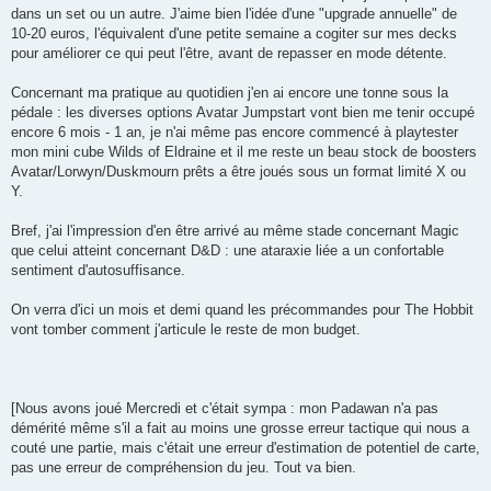
dans un set ou un autre. J'aime bien l'idée d'une "upgrade annuelle" de
10-20 euros, l'équivalent d'une petite semaine a cogiter sur mes decks
pour améliorer ce qui peut l'être, avant de repasser en mode détente.
Concernant ma pratique au quotidien j'en ai encore une tonne sous la
pédale : les diverses options Avatar Jumpstart vont bien me tenir occupé
encore 6 mois - 1 an, je n'ai même pas encore commencé à playtester
mon mini cube Wilds of Eldraine et il me reste un beau stock de boosters
Avatar/Lorwyn/Duskmourn prêts a être joués sous un format limité X ou
Y.
Bref, j'ai l'impression d'en être arrivé au même stade concernant Magic
que celui atteint concernant D&D : une ataraxie liée a un confortable
sentiment d'autosuffisance.
On verra d'ici un mois et demi quand les précommandes pour The Hobbit
vont tomber comment j'articule le reste de mon budget.
[Nous avons joué Mercredi et c'était sympa : mon Padawan n'a pas
démérité même s'il a fait au moins une grosse erreur tactique qui nous a
couté une partie, mais c'était une erreur d'estimation de potentiel de carte,
pas une erreur de compréhension du jeu. Tout va bien.