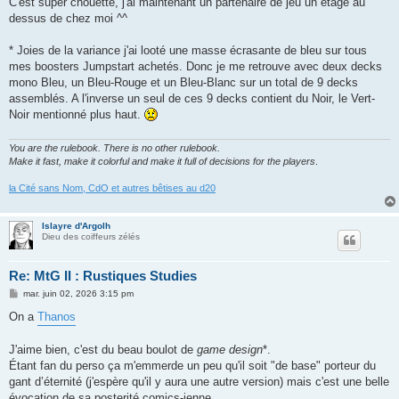
C'est super chouette, j'ai maintenant un partenaire de jeu un étage au
dessus de chez moi ^^
* Joies de la variance j'ai looté une masse écrasante de bleu sur tous
mes boosters Jumpstart achetés. Donc je me retrouve avec deux decks
mono Bleu, un Bleu-Rouge et un Bleu-Blanc sur un total de 9 decks
assemblés. A l'inverse un seul de ces 9 decks contient du Noir, le Vert-
Noir mentionné plus haut.
You are the rulebook. There is no other rulebook.
Make it fast, make it colorful and make it full of decisions for the players
.
la Cité sans Nom, CdO et autres bêtises au d20
Islayre d'Argolh
Dieu des coiffeurs zélés
Re: MtG II : Rustiques Studies
M
mar. juin 02, 2026 3:15 pm
e
s
On a
Thanos
s
a
g
J'aime bien, c'est du beau boulot de
game design
*.
e
Étant fan du perso ça m'emmerde un peu qu'il soit "de base" porteur du
gant d’éternité (j'espère qu'il y aura une autre version) mais c'est une belle
évocation de sa posterité comics-ienne.