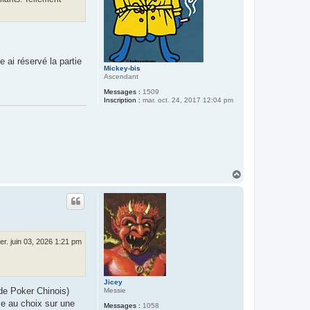
 ai réservé la partie
Mickey-bis
Ascendant
Messages :
1509
Inscription :
mar. oct. 24, 2017 12:04 pm
H
a
u
t
er. juin 03, 2026 1:21 pm
Jicey
 de Poker Chinois)
Messie
ce au choix sur une
Messages :
1058