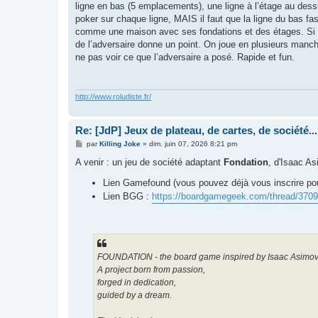
ligne en bas (5 emplacements), une ligne à l’étage au des
poker sur chaque ligne, MAIS il faut que la ligne du bas fas
comme une maison avec ses fondations et des étages. Si la
de l’adversaire donne un point. On joue en plusieurs man
ne pas voir ce que l’adversaire a posé. Rapide et fun.
http://www.roludiste.fr/
Re: [JdP] Jeux de plateau, de cartes, de société...
M
par
Killing Joke
»
dim. juin 07, 2026 8:21 pm
e
s
A venir : un jeu de société adaptant
Fondation
, d'Isaac As
s
a
Lien Gamefound (vous pouvez déjà vous inscrire pour
g
e
Lien BGG :
https://boardgamegeek.com/thread/3709
FOUNDATION - the board game inspired by Isaac Asimov's 
A project born from passion,
forged in dedication,
guided by a dream.