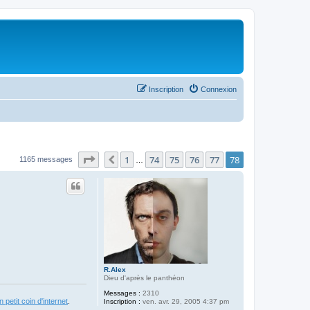
Inscription
Connexion
Page
78
sur
78
1
74
75
76
77
78
Précédent
1165 messages
…
R.Alex
Dieu d'après le panthéon
Messages :
2310
 petit coin d'internet
.
Inscription :
ven. avr. 29, 2005 4:37 pm