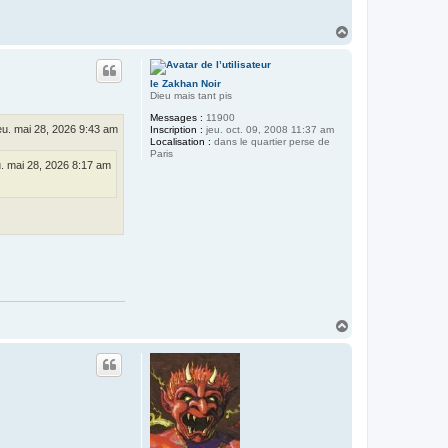
H
a
u
t
le Zakhan Noir
Dieu mais tant pis
Messages :
11900
eu. mai 28, 2026 9:43 am
Inscription :
jeu. oct. 09, 2008 11:37 am
Localisation :
dans le quartier perse de
Paris
u. mai 28, 2026 8:17 am
H
a
u
t