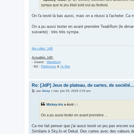
sympa que le jeu était sold out au festival.
On l'a testé là bas aussi, mais on a réussi à l'acheter. Ca 
On a pu aussi tester en avant première Tea&Rum (le dimanch
suivante) : très très sympa.
Ma collec' JdR
Actualités JdR:
- Joueur :
Wastburg
- MJ :
PbtArkeos
&
7e Mer
Re: [JdP] Jeux de plateau, de cartes, de société...
M
par
Jicey
»
mer. juin 03, 2026 2:03 pm
e
s
s
Mickey-bis
a écrit :
↑
a
g
e
On a pu aussi tester en avant première ...
Ca me fait penser que j'ai aussi testé un jeu pas encore su
Similaire à SkyJo et Dekal. Des cartes avec des valeurs de 