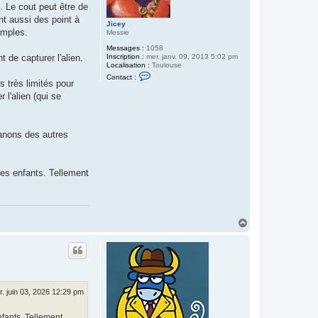
. Le cout peut être de
nt aussi des point à
Jicey
imples.
Messie
Messages :
1058
Inscription :
mer. janv. 09, 2013 5:02 pm
 de capturer l'alien.
Localisation :
Toulouse
C
Contact :
o
s très limités pour
n
 l'alien (qui se
t
a
c
t
e
canons des autres
r
J
i
c
des enfants. Tellement
e
y
H
a
u
t
. juin 03, 2026 12:29 pm
nfants. Tellement