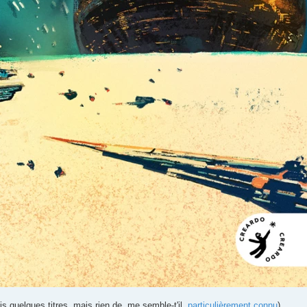
is quelques titres, mais rien de, me semble-t'il,
particulièrement connu
).