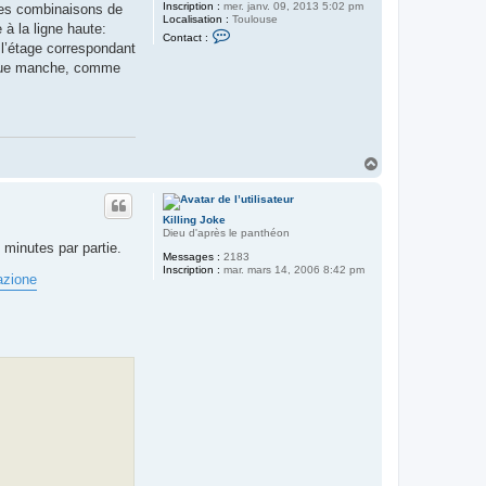
Inscription :
mer. janv. 09, 2013 5:02 pm
 des combinaisons de
Localisation :
Toulouse
 à la ligne haute:
C
Contact :
o
l’étage correspondant
n
haque manche, comme
t
a
c
t
e
r
J
H
i
c
a
e
u
y
t
Killing Joke
Dieu d'après le panthéon
 minutes par partie.
Messages :
2183
Inscription :
mar. mars 14, 2006 8:42 pm
azione