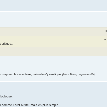
j
je
critique...
 comprend le mécanisme, mais elle n'y survit pas
(Mark Twain, un peu modifié
)
Toulouse:
eu comme Forêt Mixte, mais en plus simple.