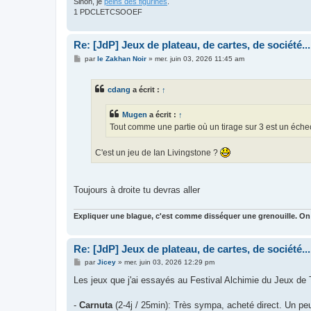
Sinon, je
peins des figurines
.
1 PDCLETCSOOEF
Re: [JdP] Jeux de plateau, de cartes, de société...
M
par
le Zakhan Noir
»
mer. juin 03, 2026 11:45 am
e
s
s
cdang
a écrit :
↑
a
g
e
Mugen
a écrit :
↑
Tout comme une partie où un tirage sur 3 est un échec 
C'est un jeu de Ian Livingstone ?
Toujours à droite tu devras aller
Expliquer une blague, c'est comme disséquer une grenouille. On
Re: [JdP] Jeux de plateau, de cartes, de société...
M
par
Jicey
»
mer. juin 03, 2026 12:29 pm
e
s
Les jeux que j'ai essayés au Festival Alchimie du Jeux de 
s
a
g
-
Carnuta
(2-4j / 25min): Très sympa, acheté direct. Un p