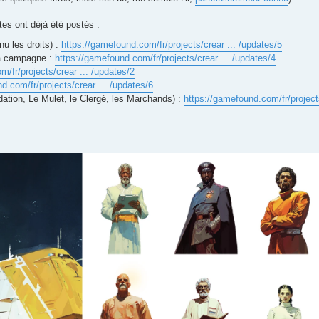
es ont déjà été postés :
nu les droits) :
https://gamefound.com/fr/projects/crear ... /updates/5
la campagne :
https://gamefound.com/fr/projects/crear ... /updates/4
/fr/projects/crear ... /updates/2
d.com/fr/projects/crear ... /updates/6
ndation, Le Mulet, le Clergé, les Marchands) :
https://gamefound.com/fr/projects