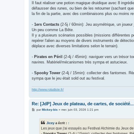
e
Il faut réaliser une potion magique druidique avec 8 ingréd
défausser des runes, ou bien de les retourner (sachant que 
la fin de la partie, avec des combinaisons plus ou moins ren
-
1ers Contacts
(2-5j / 60min): Jeu asymétrique, un joueur 
Un peu comme La Bête.
Il y a plusieurs scénarios possibles (missions différentes p
repérer l'alien au moyens de divers instruments de détectio
déplace avec diverses limitations selon le terrain).
-
Pirates en Péril
(2-4j / 45min): naviguer vers un trésor t
navires. Matériel/mécanismes très sympa et astucieux.
-
Spooky Tower
(2-4j / 15min): collecter des fantomes. R
sympa que le jeu était sold out au festival.
http://www.roludiste.fr/
Re: [JdP] Jeux de plateau, de cartes, de société...
M
par
Mickey-bis
»
mer. juin 03, 2026 1:21 pm
e
s
s
Jicey
a écrit :
↑
a
g
Les jeux que j'ai essayés au Festival Alchimie du Jeux d
e
-
Spooky Tower
(2-4j / 15min): collecter des fantomes. 