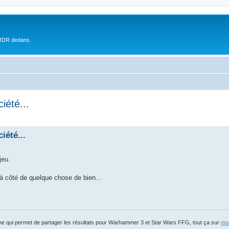
 JDR dedans.
iété...
iété...
jeu.
 à côté de quelque chose de bien...
igne qui permet de partager les résultats pour Warhammer 3 et Star Wars FFG, tout ça sur
mon