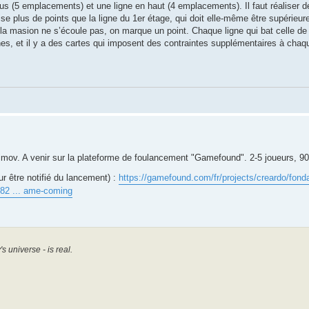
sus (5 emplacements) et une ligne en haut (4 emplacements). Il faut réaliser
se plus de points que la ligne du 1er étage, qui doit elle-même être supérieure
 masion ne s’écoule pas, on marque un point. Chaque ligne qui bat celle de 
ches, et il y a des cartes qui imposent des contraintes supplémentaires à c
imov. A venir sur la plateforme de foulancement "Gamefound". 2-5 joueurs, 90
 être notifié du lancement) :
https://gamefound.com/fr/projects/creardo/fond
82 ... ame-coming
universe - is real.