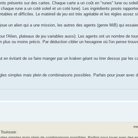
ients présents sur des cartes. Chaque carte a un coût en "runes" lune ou soleil
chaque rune a un coté soleil et un coté lune). Les ingrédients posés rapporte
tables et difficiles. Le matéreil de jeu est très agréable et les règles assez s
joue un alien qui a une mission, les autres des agents (genre MiB) qui essaient
our l'Alien, plateaux de jeu variables aussi). Les agents ont un nombre de tour
n plus ou moins précis. Par déduction cibler un hexagone où l'on pense trouver
out en évitant de se faire manger par un kraken géant ou tirer dessus par les 
ègles simples mais plein de combinaisons possibles. Parfais pour jouer avec 
mer
e Toulouse:
Règles simples mais plein de combinaisons possibles. Parfais pour jouer avec des e