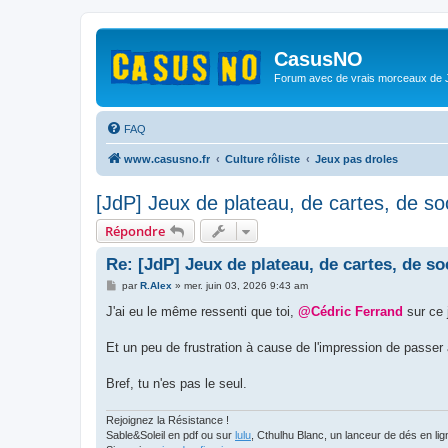
CasusNO
Forum avec de vrais morceaux de
FAQ
www.casusno.fr
Culture rôliste
Jeux pas droles
[JdP] Jeux de plateau, de cartes, de soc
Répondre
Re: [JdP] Jeux de plateau, de cartes, de soc
M
par
R.Alex
»
mer. juin 03, 2026 9:43 am
e
s
J'ai eu le même ressenti que toi,
@Cédric Ferrand
sur ce 
s
a
g
Et un peu de frustration à cause de l'impression de passer
e
Bref, tu n'es pas le seul.
Rejoignez la Résistance !
Sable&Soleil en pdf ou sur
lulu
, Cthulhu Blanc, un lanceur de dés en l