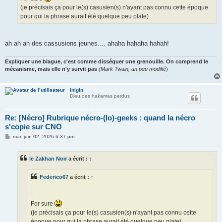
(je précisais ça pour le(s) casusien(s) n'ayant pas connu cette époque
pour qui la phrase aurait été quelque peu plate)
ah ah ah des cassusiens jeunes.... ahaha hahaha hahah!
Expliquer une blague, c'est comme disséquer une grenouille. On comprend le
mécanisme, mais elle n'y survit pas
(Mark Twain, un peu modifié
)
Inigin
Dieu des hakamas perdus
Re: [Nécro] Rubrique nécro-(lo)-geeks : quand la nécro
s'copie sur CNO
M
mar. juin 02, 2026 6:37 pm
e
s
s
le Zakhan Noir
a écrit :
↑
a
g
e
Federico67
a écrit :
↑
For sure
(je précisais ça pour le(s) casusien(s) n'ayant pas connu cette
époque pour qui la phrase aurait été quelque peu plate)