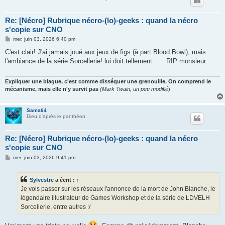
Re: [Nécro] Rubrique nécro-(lo)-geeks : quand la nécro
s'copie sur CNO
M
mer. juin 03, 2026 6:40 pm
e
s
C'est clair! J'ai jamais joué aux jeux de figs (à part Blood Bowl), mais
s
l'ambiance de la série Sorcellerie! lui doit tellement... RIP monsieur
a
g
e
Expliquer une blague, c'est comme disséquer une grenouille. On comprend le
mécanisme, mais elle n'y survit pas
(Mark Twain, un peu modifié
)
Sama64
Dieu d'après le panthéon
Re: [Nécro] Rubrique nécro-(lo)-geeks : quand la nécro
s'copie sur CNO
M
mer. juin 03, 2026 9:41 pm
e
s
s
Sylvestre
a écrit :
↑
a
g
Je vois passer sur les réseaux l'annonce de la mort de John Blanche, le
e
légendaire illustrateur de Games Workshop et de la série de LDVELH
Sorcellerie, entre autres :/