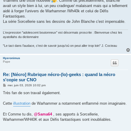
Vraiment une triste nouvelle
. Comme dit précédemment, Blanche
avait un style bien à lui, un peu cradingue/ malaisant mais qui a tellement
aidé à forger l'univers de Warhammer /Wh40k et celui de Défis
Fantastiques.
La série Sorcellerie sans les dessins de John Blanche c'est impensable.
L'expression "adolescent boutonneux" est désormais proscrite : Bienvenue chez les
ayatollahs du dictionnaire
"Le tact dans l'audace, c'est de savoir jusqu'où on peut aller trop loin" J. Cocteau
Hyeronimus
Pape
Re: [Nécro] Rubrique nécro-(lo)-geeks : quand la nécro
s'copie sur CNO
M
mer. juin 03, 2026 10:02 pm
e
s
Très fan de son travail également.
s
a
g
Cette
illustration
de Warhammer a notamment enflammé mon imaginaire.
e
Et Comme tu dis,
@Sama64
, ses apports à Sorcellerie,
Warhammer/WH40K et aux Défis fantastiques sont inoubliables.