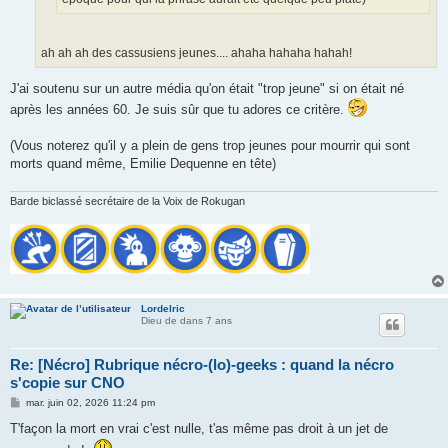
ah ah ah des cassusiens jeunes.... ahaha hahaha hahah!
J'ai soutenu sur un autre média qu'on était "trop jeune" si on était né
après les années 60. Je suis sûr que tu adores ce critère.
(Vous noterez qu'il y a plein de gens trop jeunes pour mourrir qui sont
morts quand même, Emilie Dequenne en tête)
Barde biclassé secrétaire de la Voix de Rokugan
Lordelric
Dieu de dans 7 ans
Re: [Nécro] Rubrique nécro-(lo)-geeks : quand la nécro
s'copie sur CNO
M
mar. juin 02, 2026 11:24 pm
e
s
T'façon la mort en vrai c'est nulle, t'as même pas droit à un jet de
s