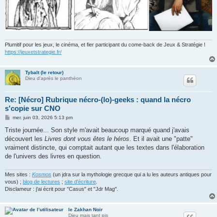
Plumitif pour les jeux, le cinéma, et fier participant du come-back de Jeux & Stratégie !
https://jeuxetstrategie.fr/
Tybalt (le retour)
Dieu d'après le panthéon
Re: [Nécro] Rubrique nécro-(lo)-geeks : quand la nécro
s'copie sur CNO
M
mer. juin 03, 2026 5:13 pm
e
s
Triste journée... Son style m'avait beaucoup marqué quand j'avais
s
découvert les
Livres dont vous êtes le héros
. Et il avait une "patte"
a
g
vraiment distincte, qui comptait autant que les textes dans l'élaboration
e
de l'univers des livres en question.
Mes sites :
Kosmos
(un jdra sur la mythologie grecque qui a lu les auteurs antiques pour
vous) ;
blog de lectures
;
site d'écriture
.
Disclameur : j'ai écrit pour "Casus" et "Jdr Mag".
le Zakhan Noir
Dieu mais tant pis