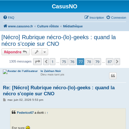
CasusNO
FAQ
Inscription
Connexion
www.casusno.fr
Culture rôliste
Médiathèque
[Nécro] Rubrique nécro-(lo)-geeks : quand la
nécro s'copie sur CNO
Répondre
Page
77
sur
87
1
75
76
77
78
79
87
Précédent
Suiv
1305 messages
…
…
le Zakhan Noir
Dieu mais tant pis
Re: [Nécro] Rubrique nécro-(lo)-geeks : quand la
nécro s'copie sur CNO
M
mar. juin 02, 2026 5:53 pm
e
s
s
Federico67
a écrit :
↑
a
g
e
For sure