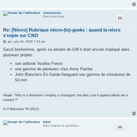
chaosorcier
Dieu anti-Jamy
Re: [Nécro] Rubrique nécro-(lo)-geeks : quand la nécro
s'copie sur CNO
M
jeu. juin 04, 2026 7:13 am
e
s
Sacré bonhomme, après sa retraite de GW il était encore impliqué dans
s
plusieurs projets:
a
g
son artbook Voodoo Forest
e
une gamme de peintures chez Army Painter
John Blanche's En Garde-Vanguard une gamme de miniatures de
54 mm
Ninjak: "Why is it whenever i employ a stratagem, the idiot i use it against labels me a
coward ?"
X-O Manowar 7# (2012)
fafnir
Dieu d'après le panthéon