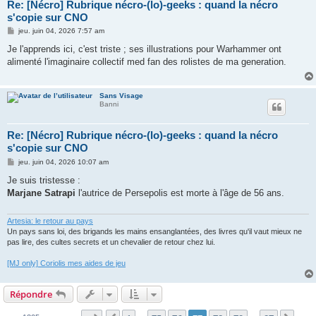
Re: [Nécro] Rubrique nécro-(lo)-geeks : quand la nécro
s'copie sur CNO
M
jeu. juin 04, 2026 7:57 am
e
s
Je l'apprends ici, c'est triste ; ses illustrations pour Warhammer ont
s
alimenté l'imaginaire collectif med fan des rolistes de ma generation.
a
g
e
Sans Visage
Banni
Re: [Nécro] Rubrique nécro-(lo)-geeks : quand la nécro
s'copie sur CNO
M
jeu. juin 04, 2026 10:07 am
e
s
Je suis tristesse :
s
Marjane Satrapi
l'autrice de Persepolis est morte à l'âge de 56 ans.
a
g
e
Artesia: le retour au pays
Un pays sans loi, des brigands les mains ensanglantées, des livres qu'il vaut mieux ne
pas lire, des cultes secrets et un chevalier de retour chez lui.
[MJ only] Coriolis mes aides de jeu
Répondre