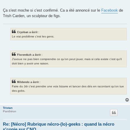
Ça s'est moche si c'est confirmé. Ca a été annoncé sur le
Facebook
de
Trish Carden, un sculpteur de figs.
Cryoban a écrit :
Le vrai problème c'est les gens.
Florentbzh a écrit :
J'avoue ne pas bien comprendre ce qu'on peut jouer, mais si cela existe c'est qu'il
doit bien y avoir une raison.
Mildendo a écrit :
Faire du Jdr c'est prendre une voix bizarre et lancer des dés en racontant qu'on tue
des gobs.
Tristan
Panthéon
Re: [Nécro] Rubrique nécro-(lo)-geeks : quand la nécro
s'copie sur CNO