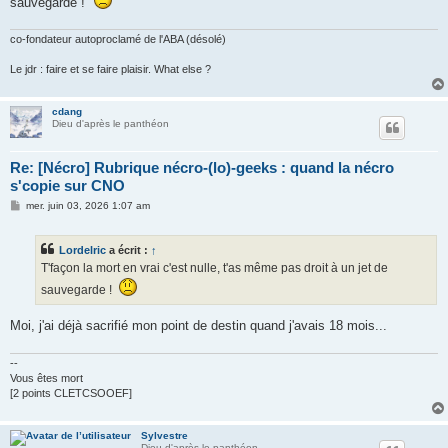
sauvegarde !
a
g
e
co-fondateur autoproclamé de l'ABA (désolé)
Le jdr : faire et se faire plaisir. What else ?
cdang
Dieu d'après le panthéon
Re: [Nécro] Rubrique nécro-(lo)-geeks : quand la nécro
s'copie sur CNO
M
mer. juin 03, 2026 1:07 am
e
s
s
Lordelric
a écrit :
↑
a
g
T'façon la mort en vrai c'est nulle, t'as même pas droit à un jet de
e
sauvegarde !
Moi, j'ai déjà sacrifié mon point de destin quand j'avais 18 mois...
--
Vous êtes mort
[2 points CLETCSOOEF]
Sylvestre
Dieu d'après le panthéon