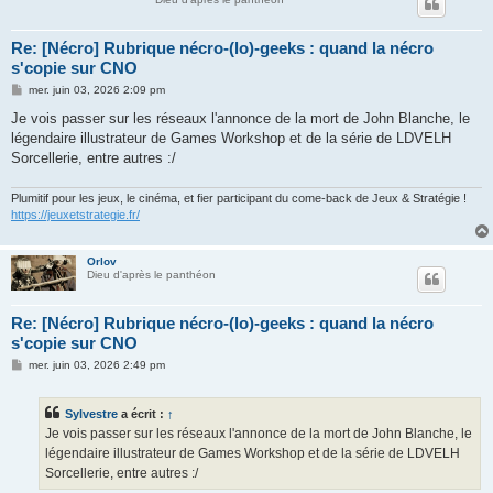
Re: [Nécro] Rubrique nécro-(lo)-geeks : quand la nécro
s'copie sur CNO
M
mer. juin 03, 2026 2:09 pm
e
s
Je vois passer sur les réseaux l'annonce de la mort de John Blanche, le
s
légendaire illustrateur de Games Workshop et de la série de LDVELH
a
g
Sorcellerie, entre autres :/
e
Plumitif pour les jeux, le cinéma, et fier participant du come-back de Jeux & Stratégie !
https://jeuxetstrategie.fr/
Orlov
Dieu d'après le panthéon
Re: [Nécro] Rubrique nécro-(lo)-geeks : quand la nécro
s'copie sur CNO
M
mer. juin 03, 2026 2:49 pm
e
s
s
Sylvestre
a écrit :
↑
a
g
Je vois passer sur les réseaux l'annonce de la mort de John Blanche, le
e
légendaire illustrateur de Games Workshop et de la série de LDVELH
Sorcellerie, entre autres :/