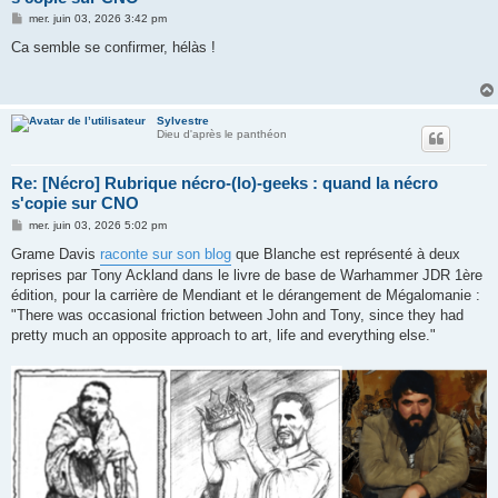
M
mer. juin 03, 2026 3:42 pm
e
s
Ca semble se confirmer, hélàs !
s
a
g
e
Sylvestre
Dieu d'après le panthéon
Re: [Nécro] Rubrique nécro-(lo)-geeks : quand la nécro
s'copie sur CNO
M
mer. juin 03, 2026 5:02 pm
e
s
Grame Davis
raconte sur son blog
que Blanche est représenté à deux
s
reprises par Tony Ackland dans le livre de base de Warhammer JDR 1ère
a
g
édition, pour la carrière de Mendiant et le dérangement de Mégalomanie :
e
"There was occasional friction between John and Tony, since they had
pretty much an opposite approach to art, life and everything else."