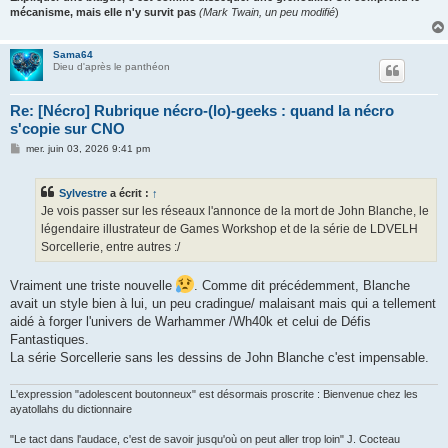
mécanisme, mais elle n'y survit pas
(Mark Twain, un peu modifié
)
Sama64
Dieu d'après le panthéon
Re: [Nécro] Rubrique nécro-(lo)-geeks : quand la nécro
s'copie sur CNO
M
mer. juin 03, 2026 9:41 pm
e
s
s
Sylvestre
a écrit :
↑
a
g
Je vois passer sur les réseaux l'annonce de la mort de John Blanche, le
e
légendaire illustrateur de Games Workshop et de la série de LDVELH
Sorcellerie, entre autres :/
Vraiment une triste nouvelle
. Comme dit précédemment, Blanche
avait un style bien à lui, un peu cradingue/ malaisant mais qui a tellement
aidé à forger l'univers de Warhammer /Wh40k et celui de Défis
Fantastiques.
La série Sorcellerie sans les dessins de John Blanche c'est impensable.
L'expression "adolescent boutonneux" est désormais proscrite : Bienvenue chez les
ayatollahs du dictionnaire
"Le tact dans l'audace, c'est de savoir jusqu'où on peut aller trop loin" J. Cocteau