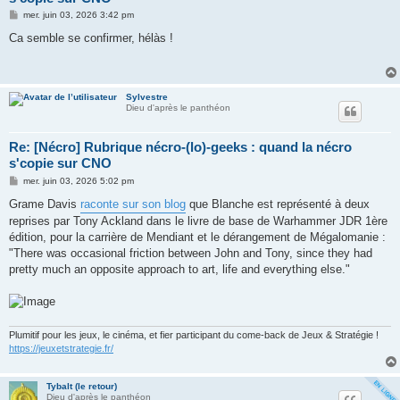
M
mer. juin 03, 2026 3:42 pm
e
s
Ca semble se confirmer, hélàs !
s
a
g
e
Sylvestre
Dieu d'après le panthéon
Re: [Nécro] Rubrique nécro-(lo)-geeks : quand la nécro
s'copie sur CNO
M
mer. juin 03, 2026 5:02 pm
e
s
Grame Davis
raconte sur son blog
que Blanche est représenté à deux
s
reprises par Tony Ackland dans le livre de base de Warhammer JDR 1ère
a
g
édition, pour la carrière de Mendiant et le dérangement de Mégalomanie :
e
"There was occasional friction between John and Tony, since they had
pretty much an opposite approach to art, life and everything else."
Plumitif pour les jeux, le cinéma, et fier participant du come-back de Jeux & Stratégie !
https://jeuxetstrategie.fr/
Tybalt (le retour)
Dieu d'après le panthéon