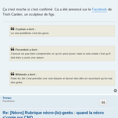
Ça s'est moche si c'est confirmé. Ca a été annoncé sur le
Facebook
de
Trish Carden, un sculpteur de figs.
Cryoban a écrit :
Le vrai problème c'est les gens.
Florentbzh a écrit :
J'avoue ne pas bien comprendre ce qu'on peut jouer, mais si cela existe c'est qu'il
doit bien y avoir une raison.
Mildendo a écrit :
Faire du Jdr c'est prendre une voix bizarre et lancer des dés en racontant qu'on tue
des gobs.
Tristan
Panthéon
Re: [Nécro] Rubrique nécro-(lo)-geeks : quand la nécro
s'copie sur CNO