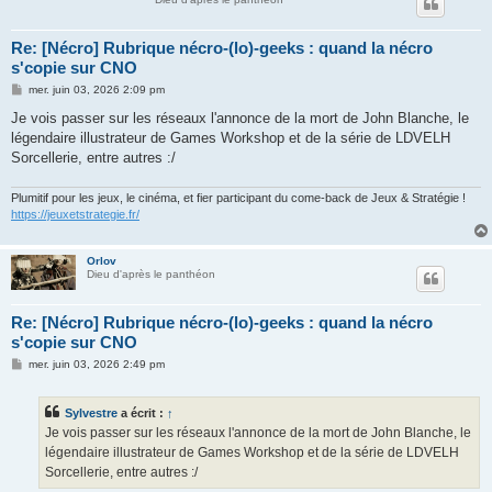
Re: [Nécro] Rubrique nécro-(lo)-geeks : quand la nécro
s'copie sur CNO
M
mer. juin 03, 2026 2:09 pm
e
s
Je vois passer sur les réseaux l'annonce de la mort de John Blanche, le
s
légendaire illustrateur de Games Workshop et de la série de LDVELH
a
g
Sorcellerie, entre autres :/
e
Plumitif pour les jeux, le cinéma, et fier participant du come-back de Jeux & Stratégie !
https://jeuxetstrategie.fr/
Orlov
Dieu d'après le panthéon
Re: [Nécro] Rubrique nécro-(lo)-geeks : quand la nécro
s'copie sur CNO
M
mer. juin 03, 2026 2:49 pm
e
s
s
Sylvestre
a écrit :
↑
a
g
Je vois passer sur les réseaux l'annonce de la mort de John Blanche, le
e
légendaire illustrateur de Games Workshop et de la série de LDVELH
Sorcellerie, entre autres :/