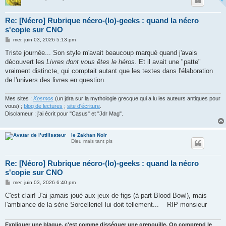
Re: [Nécro] Rubrique nécro-(lo)-geeks : quand la nécro
s'copie sur CNO
M
mer. juin 03, 2026 5:13 pm
e
s
Triste journée... Son style m'avait beaucoup marqué quand j'avais
s
découvert les
Livres dont vous êtes le héros
. Et il avait une "patte"
a
g
vraiment distincte, qui comptait autant que les textes dans l'élaboration
e
de l'univers des livres en question.
Mes sites :
Kosmos
(un jdra sur la mythologie grecque qui a lu les auteurs antiques pour
vous) ;
blog de lectures
;
site d'écriture
.
Disclameur : j'ai écrit pour "Casus" et "Jdr Mag".
le Zakhan Noir
Dieu mais tant pis
Re: [Nécro] Rubrique nécro-(lo)-geeks : quand la nécro
s'copie sur CNO
M
mer. juin 03, 2026 6:40 pm
e
s
C'est clair! J'ai jamais joué aux jeux de figs (à part Blood Bowl), mais
s
l'ambiance de la série Sorcellerie! lui doit tellement... RIP monsieur
a
g
e
Expliquer une blague, c'est comme disséquer une grenouille. On comprend le