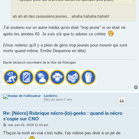
ah ah ah des cassusiens jeunes.... ahaha hahaha hahah!
J'ai soutenu sur un autre média qu'on était "trop jeune" si on était né
après les années 60. Je suis sûr que tu adores ce critère.
(Vous noterez qu'il y a plein de gens trop jeunes pour mourrir qui sont
morts quand même, Emilie Dequenne en tête)
Barde biclassé secrétaire de la Voix de Rokugan
Lordelric
Dieu de dans 7 ans
Re: [Nécro] Rubrique nécro-(lo)-geeks : quand la nécro
s'copie sur CNO
M
mar. juin 02, 2026 11:24 pm
e
s
T'façon la mort en vrai c'est nulle, t'as même pas droit à un jet de
s