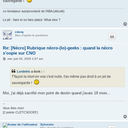
sauvegarde !
a
g
e
co-fondateur autoproclamé de l'ABA (désolé)
Le jdr : faire et se faire plaisir. What else ?
cdang
Dieu d'après le panthéon
Re: [Nécro] Rubrique nécro-(lo)-geeks : quand la nécro
s'copie sur CNO
M
mer. juin 03, 2026 1:07 am
e
s
s
Lordelric
a écrit :
↑
a
g
T'façon la mort en vrai c'est nulle, t'as même pas droit à un jet de
e
sauvegarde !
Moi, j'ai déjà sacrifié mon point de destin quand j'avais 18 mois...
--
Vous êtes mort
[2 points CLETCSOOEF]
Sylvestre
Dieu d'après le panthéon