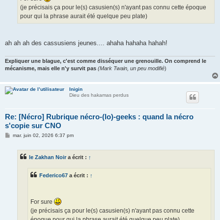
(je précisais ça pour le(s) casusien(s) n'ayant pas connu cette époque
pour qui la phrase aurait été quelque peu plate)
ah ah ah des cassusiens jeunes.... ahaha hahaha hahah!
Expliquer une blague, c'est comme disséquer une grenouille. On comprend le
mécanisme, mais elle n'y survit pas
(Mark Twain, un peu modifié
)
Inigin
Dieu des hakamas perdus
Re: [Nécro] Rubrique nécro-(lo)-geeks : quand la nécro
s'copie sur CNO
M
mar. juin 02, 2026 6:37 pm
e
s
s
le Zakhan Noir
a écrit :
↑
a
g
e
Federico67
a écrit :
↑
For sure
(je précisais ça pour le(s) casusien(s) n'ayant pas connu cette
époque pour qui la phrase aurait été quelque peu plate)