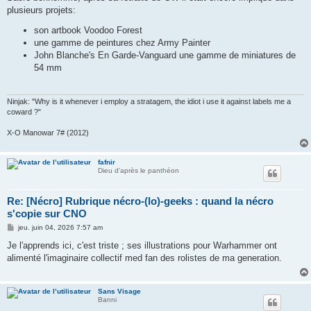
s
plusieurs projets:
a
g
son artbook Voodoo Forest
e
une gamme de peintures chez Army Painter
John Blanche's En Garde-Vanguard une gamme de miniatures de
54 mm
Ninjak: "Why is it whenever i employ a stratagem, the idiot i use it against labels me a
coward ?"
X-O Manowar 7# (2012)
fafnir
Dieu d'après le panthéon
Re: [Nécro] Rubrique nécro-(lo)-geeks : quand la nécro
s'copie sur CNO
M
jeu. juin 04, 2026 7:57 am
e
s
Je l'apprends ici, c'est triste ; ses illustrations pour Warhammer ont
s
alimenté l'imaginaire collectif med fan des rolistes de ma generation.
a
g
e
Sans Visage
Banni