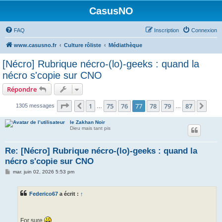
CasusNO
FAQ
Inscription
Connexion
www.casusno.fr
Culture rôliste
Médiathèque
[Nécro] Rubrique nécro-(lo)-geeks : quand la
nécro s'copie sur CNO
Répondre
Page
77
sur
87
1
75
76
77
78
79
87
Précédent
Suiv
1305 messages
…
…
le Zakhan Noir
Dieu mais tant pis
Re: [Nécro] Rubrique nécro-(lo)-geeks : quand la
nécro s'copie sur CNO
M
mar. juin 02, 2026 5:53 pm
e
s
s
Federico67
a écrit :
↑
a
g
e
For sure