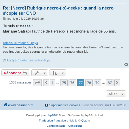
Re: [Nécro] Rubrique nécro-(lo)-geeks : quand la nécro
s'copie sur CNO
M
jeu. juin 04, 2026 10:07 am
e
s
Je suis tristesse :
s
Marjane Satrapi
l'autrice de Persepolis est morte à l'âge de 56 ans.
a
g
e
Artesia: le retour au pays
Un pays sans loi, des brigands les mains ensanglantées, des livres qu'il vaut mieux ne
pas lire, des cultes secrets et un chevalier de retour chez lui.
[MJ only] Coriolis mes aides de jeu
Répondre
Page
77
sur
87
1
75
76
77
78
79
87
Précédent
Suiv
1305 messages
…
…
Aller
www.casusno.fr
Supprimer les cookies
Fuseau horaire sur
UTC+02:00
Développé par
phpBB
® Forum Software © phpBB Limited
Traduction française officielle
©
Qiaeru
Confidentialité
|
Conditions