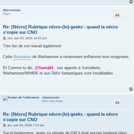
Hyeronimus
Pape
Re: [Nécro] Rubrique nécro-(lo)-geeks : quand la nécro
s'copie sur CNO
M
mer. juin 03, 2026 10:02 pm
e
s
Très fan de son travail également.
s
a
g
Cette
illustration
de Warhammer a notamment enflammé mon imaginaire.
e
Et Comme tu dis,
@Sama64
, ses apports à Sorcellerie,
Warhammer/WH40K et aux Défis fantastiques sont inoubliables.
chaosorcier
Dieu anti-Jamy
Re: [Nécro] Rubrique nécro-(lo)-geeks : quand la nécro
s'copie sur CNO
M
jeu. juin 04, 2026 7:13 am
e
s
Sacré bonhomme, après sa retraite de GW il était encore impliqué dans