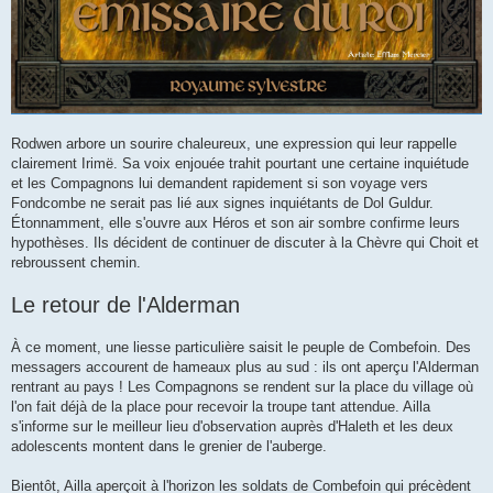
Rodwen arbore un sourire chaleureux, une expression qui leur rappelle
clairement Irimë. Sa voix enjouée trahit pourtant une certaine inquiétude
et les Compagnons lui demandent rapidement si son voyage vers
Fondcombe ne serait pas lié aux signes inquiétants de Dol Guldur.
Étonnamment, elle s'ouvre aux Héros et son air sombre confirme leurs
hypothèses. Ils décident de continuer de discuter à la Chèvre qui Choit et
rebroussent chemin.
Le retour de l'Alderman
À ce moment, une liesse particulière saisit le peuple de Combefoin. Des
messagers accourent de hameaux plus au sud : ils ont aperçu l'Alderman
rentrant au pays ! Les Compagnons se rendent sur la place du village où
l'on fait déjà de la place pour recevoir la troupe tant attendue. Ailla
s'informe sur le meilleur lieu d'observation auprès d'Haleth et les deux
adolescents montent dans le grenier de l'auberge.
Bientôt, Ailla aperçoit à l'horizon les soldats de Combefoin qui précèdent