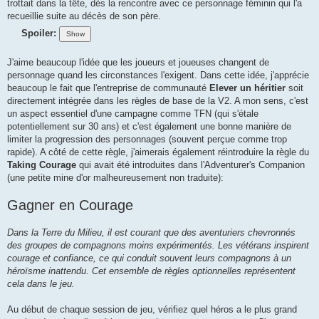
g
trottait dans la tête, dès la rencontre avec ce personnage féminin qui l'a
e
recueillie suite au décès de son père.
Spoiler:
J'aime beaucoup l'idée que les joueurs et joueuses changent de
personnage quand les circonstances l'exigent. Dans cette idée, j'apprécie
beaucoup le fait que l'entreprise de communauté
Elever un héritier
soit
directement intégrée dans les règles de base de la V2. A mon sens, c'est
un aspect essentiel d'une campagne comme TFN (qui s'étale
potentiellement sur 30 ans) et c'est également une bonne manière de
limiter la progression des personnages (souvent perçue comme trop
rapide). A côté de cette règle, j'aimerais également réintroduire la règle du
Taking Courage
qui avait été introduites dans l'Adventurer's Companion
(une petite mine d'or malheureusement non traduite):
Gagner en Courage
Dans la Terre du Milieu, il est courant que des aventuriers chevronnés
des groupes de compagnons moins expérimentés. Les vétérans inspirent
courage et confiance, ce qui conduit souvent leurs compagnons à un
héroïsme inattendu. Cet ensemble de règles optionnelles représentent
cela dans le jeu.
Au début de chaque session de jeu, vérifiez quel héros a le plus grand