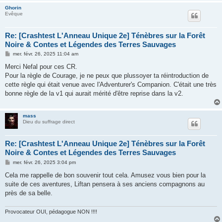
Ghorin
Evêque
Re: [Crashtest L'Anneau Unique 2e] Ténèbres sur la Forêt
Noire & Contes et Légendes des Terres Sauvages
M
mer. févr. 26, 2025 11:04 am
e
s
Merci Nefal pour ces CR.
s
Pour la règle de Courage, je ne peux que plussoyer ta réintroduction de
a
g
cette règle qui était venue avec l'Adventurer's Companion. C'était une très
e
bonne règle de la v1 qui aurait mérité d'être reprise dans la v2.
mass
Dieu du suffrage direct
Re: [Crashtest L'Anneau Unique 2e] Ténèbres sur la Forêt
Noire & Contes et Légendes des Terres Sauvages
M
mer. févr. 26, 2025 3:04 pm
e
s
Cela me rappelle de bon souvenir tout cela. Amusez vous bien pour la
s
suite de ces aventures, Liftan pensera à ses anciens compagnons au
a
g
près de sa belle.
e
Provocateur OUI, pédagogue NON !!!!