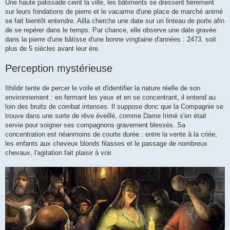
Une haute palissade ceint la ville, les bâtiments se dressent fièrement
sur leurs fondations de pierre et le vacarme d'une place de marché animé
se fait bientôt entendre. Ailla cherche une date sur un linteau de porte afin
de se repérer dans le temps. Par chance, elle observe une date gravée
dans la pierre d'une bâtisse d'une bonne vingtaine d'années : 2473, soit
plus de 5 siècles avant leur ère.
Perception mystérieuse
Ithildir tente de percer le voile et d'identifier la nature réelle de son
environnement : en fermant les yeux et en se concentrant, il entend au
loin des bruits de combat intenses. Il suppose donc que la Compagnie se
trouve dans une sorte de rêve éveillé, comme Dame Irimë s'en était
servie pour soigner ses compagnons gravement blessés. Sa
concentration est néanmoins de courte durée : entre la vente à la criée,
les enfants aux cheveux blonds filasses et le passage de nombreux
chevaux, l'agitation fait plaisir à voir.