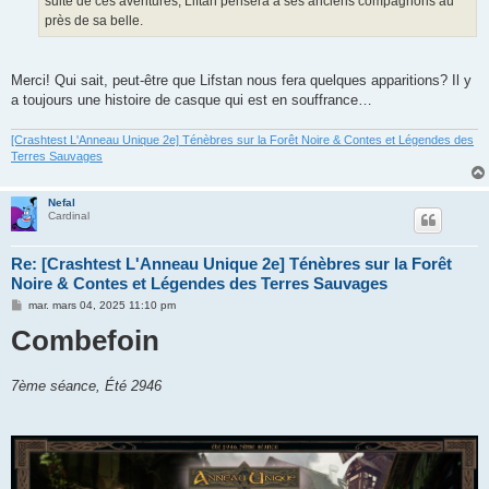
suite de ces aventures, Liftan pensera à ses anciens compagnons au
près de sa belle.
Merci! Qui sait, peut-être que Lifstan nous fera quelques apparitions? Il y
a toujours une histoire de casque qui est en souffrance…
[Crashtest L'Anneau Unique 2e] Ténèbres sur la Forêt Noire & Contes et Légendes des
Terres Sauvages
Nefal
Cardinal
Re: [Crashtest L'Anneau Unique 2e] Ténèbres sur la Forêt
Noire & Contes et Légendes des Terres Sauvages
M
mar. mars 04, 2025 11:10 pm
e
Combefoin
s
s
a
g
e
7ème séance, Été 2946