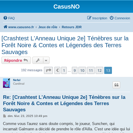
CasusNO
FAQ
Inscription
Connexion
www.casusno.fr
Jeux de rôle
Retours JDR
[Crashtest L'Anneau Unique 2e] Ténèbres sur la
Forêt Noire & Contes et Légendes des Terres
Sauvages
Répondre
Page
13
sur
13
1
9
10
11
12
13
Précédent
192 messages
…
Nefal
Cardinal
Re: [Crashtest L'Anneau Unique 2e] Ténèbres sur la
Forêt Noire & Contes et Légendes des Terres
Sauvages
M
dim. févr. 23, 2025 10:49 pm
e
s
Comme vous l'aurez sans doute compris, le joueur, Sunchen, qui
s
incarnait Galmann a décidé de prendre le rôle d'Ailla. C'est une idée qui lui
a