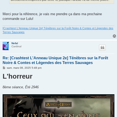
Merci pour la référence, je vais me prendre ça dans ma prochaine
commande sur Lulu!
[Crashtest L'Anneau Unique 2e] Ténèbres sur la Forêt Noire & Contes et Légendes des
Terres Sauvages
Nefal
Cardinal
Re: [Crashtest L'Anneau Unique 2e] Ténèbres sur la Forêt
Noire & Contes et Légendes des Terres Sauvages
M
sam. mars 08, 2025 5:48 pm
e
L'horreur
s
s
a
g
e
8ème séance, Été 2946