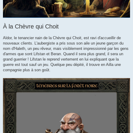
À la Chèvre qui Choit
Aldor, le tenancier nain de la Chèvre qui Choit, est ravi d'accueillir de
nouveaux clients. L'aubergiste a pris sous son aile un jeune garçon du
nom d'Haleth, un peu rêveur, mais visiblement impressionné par les gens
d'armes que sont Lifstan et Beran. Quand il sera plus grand, il sera un
grand guerrier ! Lifstan le reprend vertement en lui expliquant que la
guerre est tout sauf un jeu. Quelque peu dépité, il trouve en Ailla une
compagnie plus à son goût.