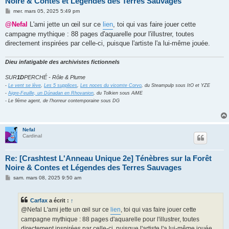
Noire & Contes et Légendes des Terres Sauvages
M
mer. mars 05, 2025 5:49 pm
e
s
@Nefal
L'ami jette un œil sur ce
lien
, toi qui vas faire jouer cette
s
campagne mythique : 88 pages d'aquarelle pour l'illustrer, toutes
a
g
directement inspirées par celle-ci, puisque l'artiste l'a lui-même jouée.
e
Dieu infatigable des archivistes fictionnels
SUR
1D
PERCHÉ - Rôle & Plume
-
Le vent se lève
,
Les 5 supplices
,
Les noces du vicomte Corvo
, du Steampulp sous ItO et YZE
-
A
igre-Feuille, un Dúnadan en Rhovanion
, du Tolkien sous AiME
- Le 9ème agent, de l'horreur contemporaine sous DG
Nefal
Cardinal
Re: [Crashtest L'Anneau Unique 2e] Ténèbres sur la Forêt
Noire & Contes et Légendes des Terres Sauvages
M
sam. mars 08, 2025 9:50 am
e
s
s
Carfax
a écrit :
↑
a
g
@Nefal L'ami jette un œil sur ce
lien
, toi qui vas faire jouer cette
e
campagne mythique : 88 pages d'aquarelle pour l'illustrer, toutes
directement inspirées par celle-ci, puisque l'artiste l'a lui-même jouée.