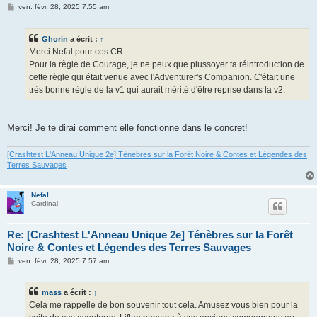
M
ven. févr. 28, 2025 7:55 am
e
s
s
Ghorin
a écrit :
↑
a
g
Merci Nefal pour ces CR.
e
Pour la règle de Courage, je ne peux que plussoyer ta réintroduction de
cette règle qui était venue avec l'Adventurer's Companion. C'était une
très bonne règle de la v1 qui aurait mérité d'être reprise dans la v2.
Merci! Je te dirai comment elle fonctionne dans le concret!
[Crashtest L'Anneau Unique 2e] Ténèbres sur la Forêt Noire & Contes et Légendes des
Terres Sauvages
Nefal
Cardinal
Re: [Crashtest L'Anneau Unique 2e] Ténèbres sur la Forêt
Noire & Contes et Légendes des Terres Sauvages
M
ven. févr. 28, 2025 7:57 am
e
s
s
mass
a écrit :
↑
a
g
Cela me rappelle de bon souvenir tout cela. Amusez vous bien pour la
e