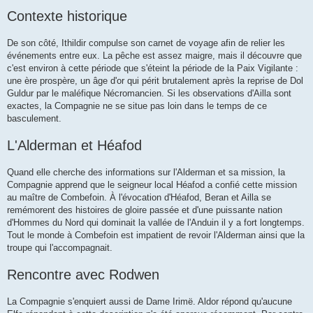
Contexte historique
De son côté, Ithildir compulse son carnet de voyage afin de relier les
événements entre eux. La pêche est assez maigre, mais il découvre que
c'est environ à cette période que s'éteint la période de la Paix Vigilante :
une ère prospère, un âge d'or qui périt brutalement après la reprise de Dol
Guldur par le maléfique Nécromancien. Si les observations d'Ailla sont
exactes, la Compagnie ne se situe pas loin dans le temps de ce
basculement.
L'Alderman et Héafod
Quand elle cherche des informations sur l'Alderman et sa mission, la
Compagnie apprend que le seigneur local Héafod a confié cette mission
au maître de Combefoin. À l'évocation d'Héafod, Beran et Ailla se
remémorent des histoires de gloire passée et d'une puissante nation
d'Hommes du Nord qui dominait la vallée de l'Anduin il y a fort longtemps.
Tout le monde à Combefoin est impatient de revoir l'Alderman ainsi que la
troupe qui l'accompagnait.
Rencontre avec Rodwen
La Compagnie s'enquiert aussi de Dame Irimë. Aldor répond qu'aucune