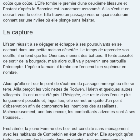
coûte que coûte. L'Elfe tombe le premier d'une deuxième blessure et
l'instant d'après le Beornide est lourdement assommé. Ailla s'enfuit en
courant vers le cellier. Elle trouve un passage vers un quai souterrain
donnant sur une rivière où elle plonge sans hésiter.
La capture
Lifstan réussit à se dégager et échappe à ses poursuivants en se
cachant dans une petite maison désertée. Le temps de reprendre son
souffle, il entend que les Orientais mènent des battues. Il tente aussitôt
de sortir de la bourgade, mais alors qu'il va y parvenir, une patrouille
l'intercepte. L'épée à la main, il tombe car l'ennemi bien supérieur en
nombre.
Alors qu'elle est sur le point de s'extraire du passage immergé où elle se
terre, Ailla perçoit les voix nettes de Rodwen, Haleth et quelques autres
villageois. Ils ont aussi été pris ! Résignée, elle reste dans l'eau le plus
longuement possible et, frigorifiée, elle se met en quête d'un point
d'observation afin de comprendre les intentions des assaillants.
Malheureusement, une fois encore, les combattants adverses sont à ses
trousses…
Enchaînée, la jeune Femme des bois est conduite sans ménagement
avec les habitants de Combefoin en état de marcher. Elle aperçoit qu'on
traîne les corps des blessés dans un chariot : ses compagnons s'y