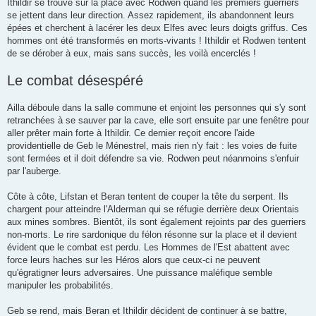
Ithildir se trouve sur la place avec Rodwen quand les premiers guerriers
se jettent dans leur direction. Assez rapidement, ils abandonnent leurs
épées et cherchent à lacérer les deux Elfes avec leurs doigts griffus. Ces
hommes ont été transformés en morts-vivants ! Ithildir et Rodwen tentent
de se dérober à eux, mais sans succès, les voilà encerclés !
Le combat désespéré
Ailla déboule dans la salle commune et enjoint les personnes qui s'y sont
retranchées à se sauver par la cave, elle sort ensuite par une fenêtre pour
aller prêter main forte à Ithildir. Ce dernier reçoit encore l'aide
providentielle de Geb le Ménestrel, mais rien n'y fait : les voies de fuite
sont fermées et il doit défendre sa vie. Rodwen peut néanmoins s'enfuir
par l'auberge.
Côte à côte, Lifstan et Beran tentent de couper la tête du serpent. Ils
chargent pour atteindre l'Alderman qui se réfugie derrière deux Orientais
aux mines sombres. Bientôt, ils sont également rejoints par des guerriers
non-morts. Le rire sardonique du félon résonne sur la place et il devient
évident que le combat est perdu. Les Hommes de l'Est abattent avec
force leurs haches sur les Héros alors que ceux-ci ne peuvent
qu'égratigner leurs adversaires. Une puissance maléfique semble
manipuler les probabilités.
Geb se rend, mais Beran et Ithildir décident de continuer à se battre,