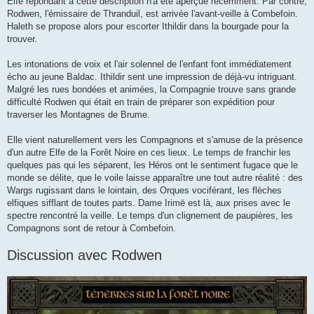
Elfe répondant à cette description n'a été aperçue récemment. Par contre,
Rodwen, l'émissaire de Thranduil, est arrivée l'avant-veille à Combefoin.
Haleth se propose alors pour escorter Ithildir dans la bourgade pour la
trouver.
Les intonations de voix et l'air solennel de l'enfant font immédiatement
écho au jeune Baldac. Ithildir sent une impression de déjà-vu intriguant.
Malgré les rues bondées et animées, la Compagnie trouve sans grande
difficulté Rodwen qui était en train de préparer son expédition pour
traverser les Montagnes de Brume.
Elle vient naturellement vers les Compagnons et s'amuse de la présence
d'un autre Elfe de la Forêt Noire en ces lieux. Le temps de franchir les
quelques pas qui les séparent, les Héros ont le sentiment fugace que le
monde se délite, que le voile laisse apparaître une tout autre réalité : des
Wargs rugissant dans le lointain, des Orques vociférant, les flèches
elfiques sifflant de toutes parts. Dame Irimë est là, aux prises avec le
spectre rencontré la veille. Le temps d'un clignement de paupières, les
Compagnons sont de retour à Combefoin.
Discussion avec Rodwen