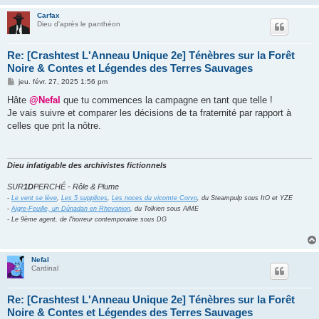
Carfax
Dieu d'après le panthéon
Re: [Crashtest L'Anneau Unique 2e] Ténèbres sur la Forêt
Noire & Contes et Légendes des Terres Sauvages
M
jeu. févr. 27, 2025 1:56 pm
e
s
Hâte
@Nefal
que tu commences la campagne en tant que telle !
s
Je vais suivre et comparer les décisions de ta fraternité par rapport à
a
g
celles que prit la nôtre.
e
Dieu infatigable des archivistes fictionnels
SUR
1D
PERCHÉ - Rôle & Plume
-
Le vent se lève
,
Les 5 supplices
,
Les noces du vicomte Corvo
, du Steampulp sous ItO et YZE
-
A
igre-Feuille, un Dúnadan en Rhovanion
, du Tolkien sous AiME
- Le 9ème agent, de l'horreur contemporaine sous DG
Nefal
Cardinal
Re: [Crashtest L'Anneau Unique 2e] Ténèbres sur la Forêt
Noire & Contes et Légendes des Terres Sauvages