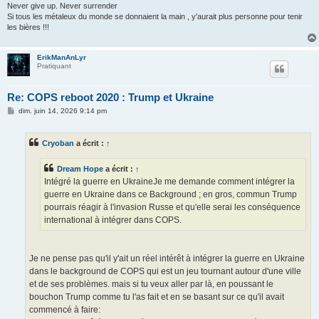
Never give up. Never surrender
Si tous les métaleux du monde se donnaient la main , y'aurait plus personne pour tenir
les bières !!!
ErikManAnLyr
Pratiquant
Re: COPS reboot 2020 : Trump et Ukraine
M
dim. juin 14, 2026 9:14 pm
e
s
s
Cryoban
a écrit :
↑
a
g
e
Dream Hope
a écrit :
↑
Intégré la guerre en UkraineJe me demande comment intégrer la
guerre en Ukraine dans ce Background ; en gros, commun Trump
pourrais réagir à l'invasion Russe et qu'elle serai les conséquence
international à intégrer dans COPS.
Je ne pense pas qu'il y'ait un réel intérêt à intégrer la guerre en Ukraine
dans le background de COPS qui est un jeu tournant autour d'une ville
et de ses problèmes. mais si tu veux aller par là, en poussant le
bouchon Trump comme tu l'as fait et en se basant sur ce qu'il avait
commencé à faire: