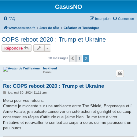
CasusNO
FAQ
Inscription
Connexion
www.casusno.fr
Jeux de rôle
Création et Technique
COPS reboot 2020 : Trump et Ukraine
Répondre
1
2
Précédent
20 messages
lockheed
Banni
Re: COPS reboot 2020 : Trump et Ukraine
M
jeu. mai 30, 2024 11:11 am
e
s
Merci pour vos retours.
s
Comme je m'oriente sur une ambiance entre The Shield, Engrenages et l'
a
g
Arme Fatale, je souhaite conserver un coté action et gunfight et du coup
e
conserver les règles d'attitude que j'aime bien. Je me tate à virer
l'initiative et retravailler le combat au corps à corps qui me paraissent un
peu lourds