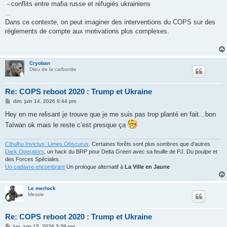
- conflits entre mafia russe et réfugiés ukrainiens
...
Dans ce contexte, on peut imaginer des interventions du COPS sur des
règlements de compte aux motivations plus complexes.
Cryoban
Dieu de la carbonite
Re: COPS reboot 2020 : Trump et Ukraine
M
dim. juin 14, 2026 9:44 pm
e
s
Hey en me relisant je trouve que je me suis pas trop planté en fait…bon
s
Taïwan ok mais le reste c’est presque ça
a
g
e
Cthulhu Invictus: Limes Obscurus
. Certaines forêts sont plus sombres que d'autres
Dark Operators
, un hack du BRP pour Delta Green avec sa feuille de PJ. Du poulpe et
des Forces Spéciales.
Un cadavre encombrant
Un prologue alternatif à
La Ville en Jaune
Le merlock
Messie
Re: COPS reboot 2020 : Trump et Ukraine
M
lun. juin 15, 2026 3:39 pm