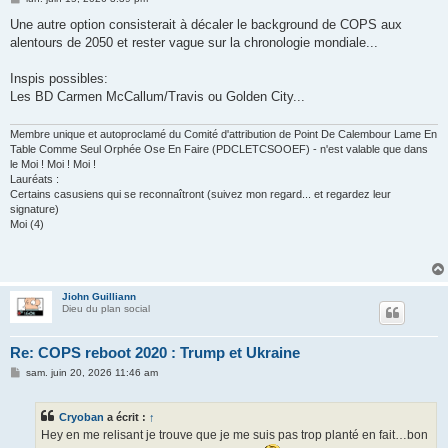
e
s
Une autre option consisterait à décaler le background de COPS aux
s
alentours de 2050 et rester vague sur la chronologie mondiale...
a
g
e
Inspis possibles:
Les BD Carmen McCallum/Travis ou Golden City...
Membre unique et autoproclamé du Comité d'attribution de Point De Calembour Lame En
Table Comme Seul Orphée Ose En Faire (PDCLETCSOOEF) - n'est valable que dans
le Moi ! Moi ! Moi !
Lauréats :
Certains casusiens qui se reconnaîtront (suivez mon regard... et regardez leur
signature)
Moi (4)
Jiohn Guilliann
Dieu du plan social
Re: COPS reboot 2020 : Trump et Ukraine
M
sam. juin 20, 2026 11:46 am
e
s
s
Cryoban
a écrit :
↑
a
g
Hey en me relisant je trouve que je me suis pas trop planté en fait…bon
e