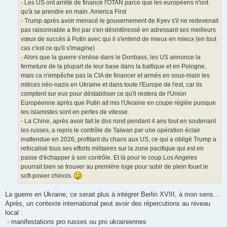
- Les US ont arrêté de financé l'OTAN parce que les européens n'ont
qu'à se prendre en main. America First
- Trump après avoir menacé le gouvernement de Kyev s'il ne redevenait
pas raisonnable a fini par s'en désintéressé en adressant ses meilleurs
vœux de succès à Putin avec qui il s'entend de mieux en mieux (en tout
cas c'est ce qu'il s'imagine)
- Alors que la guerre s'enlise dans le Donbass, les US annonce la
fermeture de la plupart de leur base dans la baltique et en Pologne,
mais ca n'empêche pas la CIA de financer et armés en sous-main les
milices néo-nazis en Ukraine et dans toute l'Europe de l'est, car ils
comptent sur eux pour déstabiliser ce qu'il restera de l'Union
Européenne après que Putin ait mis l'Ukraine en coupe réglée puisque
les islamistes sont en pertes de vitesse.
- La Chine, après avoir fait le dos rond pendant 4 ans tout en soutenant
les russes, a repris le contrôle de Taiwan par une opération éclair
inattendue en 2026, profitant du chaos aux US, ce qui a obligé Trump a
refocalisé tous ses efforts militaires sur la zone pacifique qui est en
passe d'échapper à son contrôle. Et là pour le coup Los Angeles
pourrait bien se trouver au première loge pour subir de plein fouet le
soft-power chinois.
La guerre en Ukraine, ce serait plus à intégrer Berlin XVIII, à mon sens...
Après, un contexte international peut avoir des répercutions au niveau
local :
- manifestations pro russes ou pro ukrainiennes