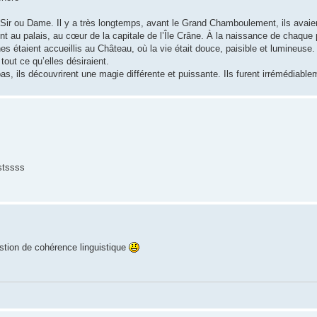
r ou Dame. Il y a très longtemps, avant le Grand Chamboulement, ils avaient 
vaient au palais, au cœur de la capitale de l’Île Crâne. À la naissance de chaqu
es étaient accueillis au Château, où la vie était douce, paisible et lumineuse
out ce qu’elles désiraient.
-bas, ils découvrirent une magie différente et puissante. Ils furent irrémédiab
stssss
stion de cohérence linguistique