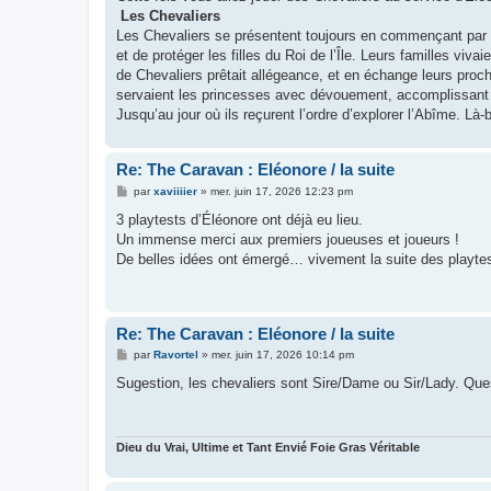
g
Les Chevaliers
e
Les Chevaliers se présentent toujours en commençant par Si
et de protéger les filles du Roi de l’Île. Leurs familles vi
de Chevaliers prêtait allégeance, et en échange leurs proch
servaient les princesses avec dévouement, accomplissant t
Jusqu’au jour où ils reçurent l’ordre d’explorer l’Abîme. Là
Re: The Caravan : Eléonore / la suite
M
par
xaviiiier
»
mer. juin 17, 2026 12:23 pm
e
s
3 playtests d’Éléonore ont déjà eu lieu.
s
Un immense merci aux premiers joueuses et joueurs !
a
g
De belles idées ont émergé… vivement la suite des playte
e
Re: The Caravan : Eléonore / la suite
M
par
Ravortel
»
mer. juin 17, 2026 10:14 pm
e
s
Sugestion, les chevaliers sont Sire/Dame ou Sir/Lady. Que
s
a
g
e
Dieu du Vrai, Ultime et Tant Envié Foie Gras Véritable