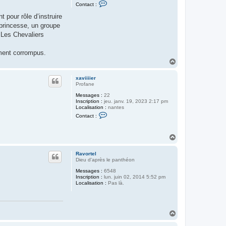
C
Contact :
o
n
pour rôle d’instruire
t
e princesse, un groupe
a
c
. Les Chevaliers
t
e
r
lement corrompus.
x
H
a
a
v
i
u
xaviiiier
i
t
Profane
i
i
Messages :
22
e
Inscription :
jeu. janv. 19, 2023 2:17 pm
r
Localisation :
nantes
C
Contact :
o
n
t
H
a
a
c
t
u
Ravortel
e
t
Dieu d'après le panthéon
r
x
Messages :
6548
a
Inscription :
lun. juin 02, 2014 5:52 pm
v
Localisation :
Pas là.
i
i
i
i
e
H
r
a