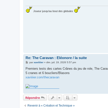
g
e
Joueur jusqu'au bout des globules
Re: The Caravan : Eléonore / la suite
M
par
xaviiiier
»
dim. juil. 19, 2026 5:57 pm
e
s
Premiers tests des cartes Crânes du jeu de role, The Cara
s
5 cranes et 6 boucliers/Blasons
a
g
xaviiiier.com/thecaravan
e
Répondre
Revenir à « Création et Technique »