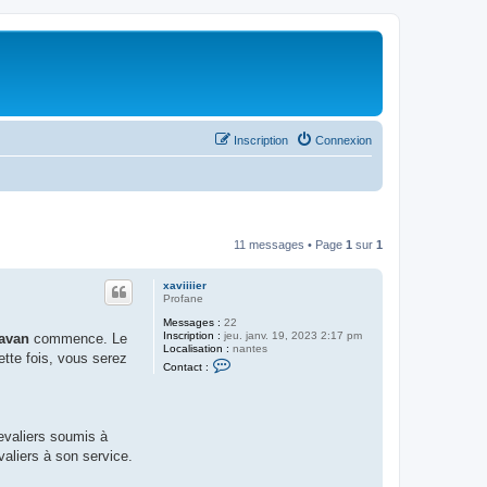
Inscription
Connexion
11 messages • Page
1
sur
1
xaviiiier
Profane
Messages :
22
Inscription :
jeu. janv. 19, 2023 2:17 pm
avan
commence. Le
Localisation :
nantes
ette fois, vous serez
C
Contact :
o
n
t
a
c
evaliers soumis à
t
e
valiers à son service.
r
x