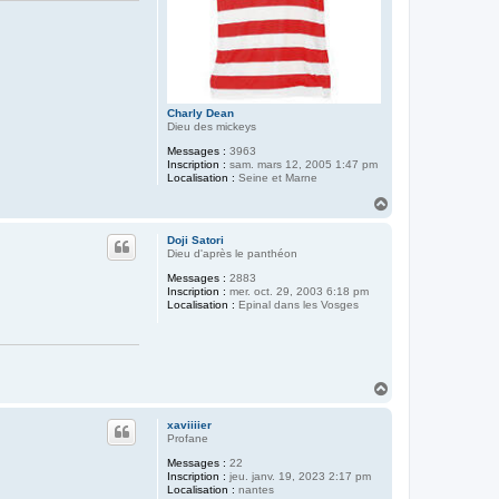
Charly Dean
Dieu des mickeys
Messages :
3963
Inscription :
sam. mars 12, 2005 1:47 pm
Localisation :
Seine et Marne
H
a
u
Doji Satori
t
Dieu d'après le panthéon
Messages :
2883
Inscription :
mer. oct. 29, 2003 6:18 pm
Localisation :
Epinal dans les Vosges
H
a
u
xaviiiier
t
Profane
Messages :
22
Inscription :
jeu. janv. 19, 2023 2:17 pm
Localisation :
nantes