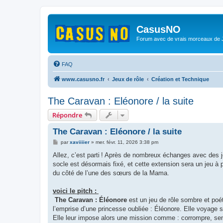
CasusNO
Forum avec de vrais morceaux de
FAQ
www.casusno.fr
Jeux de rôle
Création et Technique
The Caravan : Eléonore / la suite
Répondre
The Caravan : Eléonore / la suite
M
par
xaviiiier
»
mer. févr. 11, 2026 3:38 pm
e
s
Allez, c’est parti ! Après de nombreux échanges avec des j
s
socle est désormais fixé, et cette extension sera un jeu à p
a
g
du côté de l’une des sœurs de la Mama.
e
voici le pitch :
The Caravan : Éléonore
est un jeu de rôle sombre et poé
l’emprise d’une princesse oubliée : Éléonore. Elle voyage su
Elle leur impose alors une mission comme : corrompre, seme