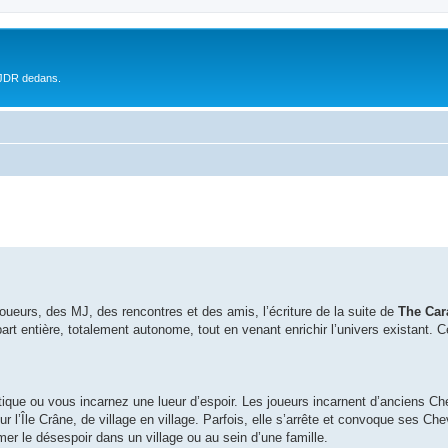
 JDR dedans.
oueurs, des MJ, des rencontres et des amis, l’écriture de la suite de
The Car
art entière, totalement autonome, tout en venant enrichir l’univers existant. C
tique ou vous incarnez une lueur d’espoir. Les joueurs incarnent d’anciens Ch
r l’Île Crâne, de village en village. Parfois, elle s’arrête et convoque ses Che
r le désespoir dans un village ou au sein d’une famille.