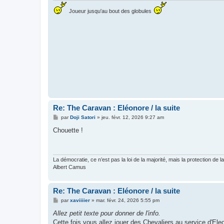
Joueur jusqu'au bout des globules
Re: The Caravan : Eléonore / la suite
M
par
Doji Satori
»
jeu. févr. 12, 2026 9:27 am
e
s
Chouette !
s
a
g
e
La démocratie, ce n’est pas la loi de la majorité, mais la protection de la
Albert Camus
Re: The Caravan : Eléonore / la suite
M
par
xaviiiier
»
mar. févr. 24, 2026 5:55 pm
e
s
Allez petit texte pour donner de l'info.
s
Cette fois vous allez jouer des Chevaliers au service d'Ele
a