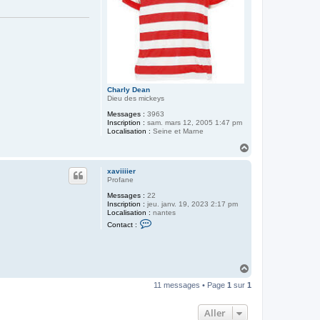
Charly Dean
Dieu des mickeys
Messages :
3963
Inscription :
sam. mars 12, 2005 1:47 pm
Localisation :
Seine et Marne
H
a
u
xaviiiier
t
Profane
Messages :
22
Inscription :
jeu. janv. 19, 2023 2:17 pm
Localisation :
nantes
C
Contact :
o
n
t
a
c
H
t
a
e
11 messages • Page
1
sur
1
u
r
t
x
a
Aller
v