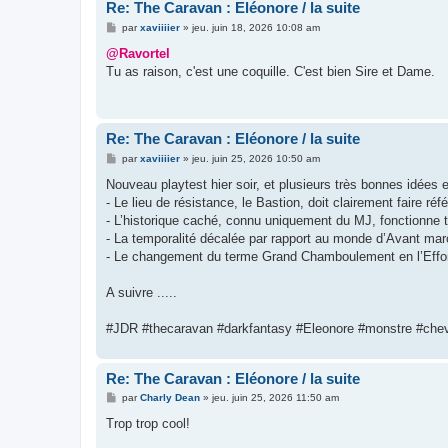
Re: The Caravan : Eléonore / la suite
M
par
xaviiiier
»
jeu. juin 18, 2026 10:08 am
e
s
@Ravortel
s
Tu as raison, c'est une coquille. C'est bien Sire et Dame.
a
g
e
Re: The Caravan : Eléonore / la suite
M
par
xaviiiier
»
jeu. juin 25, 2026 10:50 am
e
s
Nouveau playtest hier soir, et plusieurs très bonnes idées e
s
- Le lieu de résistance, le Bastion, doit clairement faire réf
a
g
- L’historique caché, connu uniquement du MJ, fonctionne t
e
- La temporalité décalée par rapport au monde d’Avant mar
- Le changement du terme Grand Chamboulement en l’Effon
A suivre .....
#JDR #thecaravan #darkfantasy #Eleonore #monstre #chev
Re: The Caravan : Eléonore / la suite
M
par
Charly Dean
»
jeu. juin 25, 2026 11:50 am
e
s
Trop trop cool!
s
a