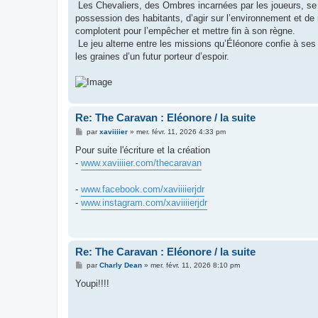
Les Chevaliers, des Ombres incarnées par les joueurs, se 
possession des habitants, d’agir sur l’environnement et d
complotent pour l’empêcher et mettre fin à son règne.
Le jeu alterne entre les missions qu’Éléonore confie à ses 
les graines d’un futur porteur d’espoir.
Re: The Caravan : Eléonore / la suite
M
par
xaviiiier
»
mer. févr. 11, 2026 4:33 pm
e
s
Pour suite l'écriture et la création
s
-
www.xaviiiier.com/thecaravan
a
g
e
-
www.facebook.com/xaviiiierjdr
-
www.instagram.com/xaviiiierjdr
Re: The Caravan : Eléonore / la suite
M
par
Charly Dean
»
mer. févr. 11, 2026 8:10 pm
e
s
Youpi!!!!
s
a
g
e