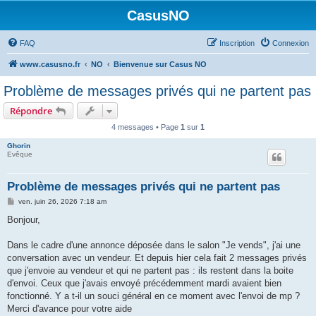
CasusNO
FAQ
Inscription
Connexion
www.casusno.fr
NO
Bienvenue sur Casus NO
Problème de messages privés qui ne partent pas
Répondre
4 messages • Page
1
sur
1
Ghorin
Evêque
Problème de messages privés qui ne partent pas
M
ven. juin 26, 2026 7:18 am
e
s
Bonjour,
s
a
g
Dans le cadre d'une annonce déposée dans le salon "Je vends", j'ai une
e
conversation avec un vendeur. Et depuis hier cela fait 2 messages privés
que j'envoie au vendeur et qui ne partent pas : ils restent dans la boite
d'envoi. Ceux que j'avais envoyé précédemment mardi avaient bien
fonctionné. Y a t-il un souci général en ce moment avec l'envoi de mp ?
Merci d'avance pour votre aide