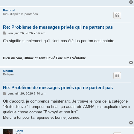
Ravortel
Dieu d'après le panthéon
Re: Problème de messages privés qui ne partent pas
M
ven. juin 26, 2026 7:26 am
e
s
Ca signifie simplement qu'il n'ont pas été lus par ton destinataire.
s
a
g
e
Dieu du Vrai, Ultime et Tant Envié Foie Gras Véritable
Ghorin
Evêque
Re: Problème de messages privés qui ne partent pas
M
ven. juin 26, 2026 7:40 am
e
s
Oh d'accord, je comprends maintenant. Je trouve le nom de la catégorie
s
"Boite d'envoi" trompeur au final, ça aurait été AMHA plus explicite d'avoir
a
g
quelque chose comme "Envoyé et non lus".
e
Merci à toi pour ta réponse et bonne journée.
Bonx