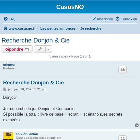
CasusNO
FAQ
Inscription
Connexion
www.casusno.fr
Les petites annonces
Je recherche
Recherche Donjon & Cie
Répondre
3 messages • Page
1
sur
1
grignou
Profane
Recherche Donjon & Cie
M
jeu. juin 18, 2026 5:21 pm
e
s
Bonjour,
s
a
g
Je recherche le jdr Donjon et Companie.
e
Si possible la total : livre de base + ecran + scénario (Les secrets
excavés)
Olivier Fanton
Dieu des lapins qui bouquinent