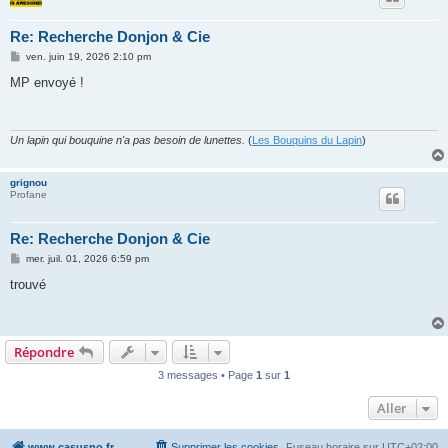
Re: Recherche Donjon & Cie
M
ven. juin 19, 2026 2:10 pm
e
s
MP envoyé !
s
a
g
e
Un lapin qui bouquine n'a pas besoin de lunettes.
(
Les Bouquins du Lapin
)
grignou
Profane
Re: Recherche Donjon & Cie
M
mer. juil. 01, 2026 6:59 pm
e
s
trouvé
s
a
g
e
Répondre
3 messages • Page
1
sur
1
Aller
www.casusno.fr
Supprimer les cookies
Fuseau horaire sur
UTC+02:00