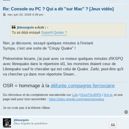
Re: Console ou PC ? Qui a dit "sur Mac" ? [Jeux vidéo]
M
mer. juin 24, 2026 4:39 pm
e
s
s
jbbourgoin
a écrit :
↑
a
g
Tu as déjà essayé
Super8 Quake ?
e
Non, je découvre, essayé quelques minutes à l'instant.
Sympa, c'est une sorte de "Crispy Quake" !
Phénomène bizarre, j'ai joué avec ce moteur quelques minutes d'IKSPQ
avec librequake dans le répertoire id1, les monstres étaient ceux de
Librequake sauf le chevalier qui est celui de Quake. Zarbi, peut-être qu'il
va chercher ça dans mon répertoire Steam...
OSR = hommage à la
défunte compagnie ferroviaire
Du rétrovieux et du complotisme narrativoïde sur
Lulu
/
DriveThruRPG
/
Itch.io
, et une
page web pour tout rassembler :
https://sites.google.com/view/retrovieux
Je ne crois pas à la théorie rôliste.
jbbourgoin
Dieu d'après le panthéon