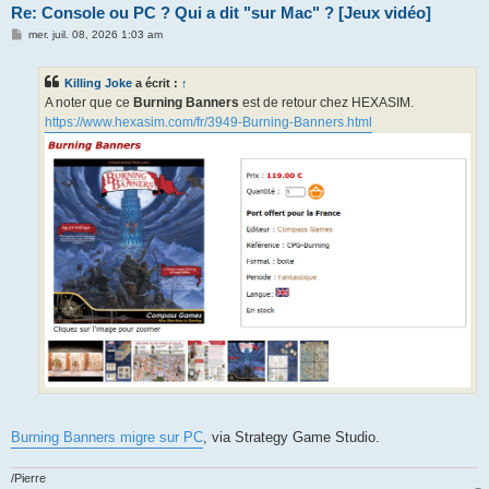
Re: Console ou PC ? Qui a dit "sur Mac" ? [Jeux vidéo]
M
mer. juil. 08, 2026 1:03 am
e
s
s
Killing Joke
a écrit :
↑
a
g
A noter que ce
Burning Banners
est de retour chez HEXASIM.
e
https://www.hexasim.com/fr/3949-Burning-Banners.html
Burning Banners migre sur PC
, via Strategy Game Studio.
/Pierre