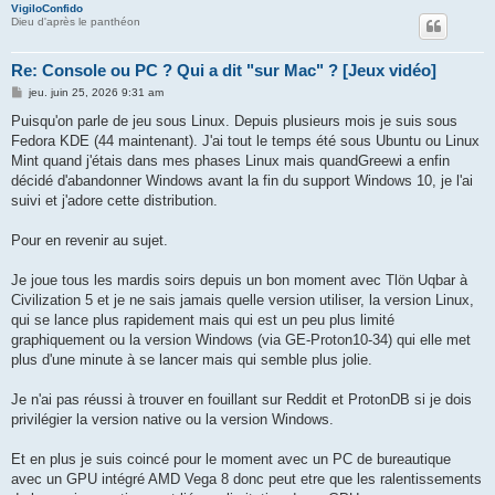
VigiloConfido
Dieu d'après le panthéon
Re: Console ou PC ? Qui a dit "sur Mac" ? [Jeux vidéo]
M
jeu. juin 25, 2026 9:31 am
e
s
Puisqu'on parle de jeu sous Linux. Depuis plusieurs mois je suis sous
s
Fedora KDE (44 maintenant). J'ai tout le temps été sous Ubuntu ou Linux
a
g
Mint quand j'étais dans mes phases Linux mais quandGreewi a enfin
e
décidé d'abandonner Windows avant la fin du support Windows 10, je l'ai
suivi et j'adore cette distribution.
Pour en revenir au sujet.
Je joue tous les mardis soirs depuis un bon moment avec Tlön Uqbar à
Civilization 5 et je ne sais jamais quelle version utiliser, la version Linux,
qui se lance plus rapidement mais qui est un peu plus limité
graphiquement ou la version Windows (via GE-Proton10-34) qui elle met
plus d'une minute à se lancer mais qui semble plus jolie.
Je n'ai pas réussi à trouver en fouillant sur Reddit et ProtonDB si je dois
privilégier la version native ou la version Windows.
Et en plus je suis coincé pour le moment avec un PC de bureautique
avec un GPU intégré AMD Vega 8 donc peut etre que les ralentissements