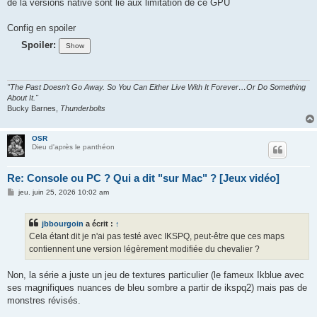
de la versions native sont lié aux limitation de ce GPU
Config en spoiler
Spoiler:
"The Past Doesn’t Go Away. So You Can Either Live With It Forever…Or Do Something
About It."
Bucky Barnes,
Thunderbolts
OSR
Dieu d'après le panthéon
Re: Console ou PC ? Qui a dit "sur Mac" ? [Jeux vidéo]
M
jeu. juin 25, 2026 10:02 am
e
s
s
jbbourgoin
a écrit :
↑
a
g
Cela étant dit je n'ai pas testé avec IKSPQ, peut-être que ces maps
e
contiennent une version légèrement modifiée du chevalier ?
Non, la série a juste un jeu de textures particulier (le fameux Ikblue avec
ses magnifiques nuances de bleu sombre a partir de ikspq2) mais pas de
monstres révisés.