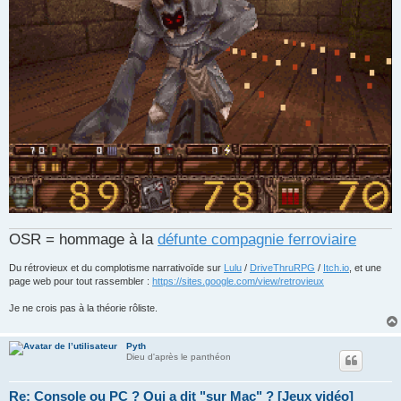
OSR = hommage à la
défunte compagnie ferroviaire
Du rétrovieux et du complotisme narrativoïde sur
Lulu
/
DriveThruRPG
/
Itch.io
, et une
page web pour tout rassembler :
https://sites.google.com/view/retrovieux
Je ne crois pas à la théorie rôliste.
Pyth
Dieu d'après le panthéon
Re: Console ou PC ? Qui a dit "sur Mac" ? [Jeux vidéo]