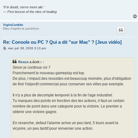
‘If in doubt, serve more ale.’
— First lesson of the rites of healing
VigiloConfido
Dieu d'après le panthéon
Re: Console ou PC ? Qui a dit "sur Mac" ? [Jeux vidéo]
M
mer. juil. 08, 2026 3:13 pm
e
s
s
Rosco
a écrit :
↑
a
g
Sinon je continue civ 7
e
Franchement le nouveau gameplay est top.
De plus, l impact des reussites est beaucoup moindre, plus d'obligation
de finir l'objectif commercial pour conserver ses villes par exemple.
Il n'y a plus de decompte temporel à la fin de l'age industriel.
Tu marques des points en fonction des tes actions, il faut un certain
nombre de point dans une categorie pour la victoire. Le premier a
obtenir une victoire gagne.
En revanche, defaut l'alarme arrive un peu tard, 5 tours avant la
vicyoire, un peu tardif pour renverser une action.