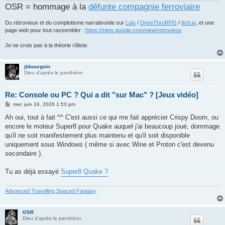
OSR = hommage à la
défunte compagnie ferroviaire
Du rétrovieux et du complotisme narrativoïde sur
Lulu
/
DriveThruRPG
/
Itch.io
, et une
page web pour tout rassembler :
https://sites.google.com/view/retrovieux
Je ne crois pas à la théorie rôliste.
jbbourgoin
Dieu d'après le panthéon
Re: Console ou PC ? Qui a dit "sur Mac" ? [Jeux vidéo]
M
mer. juin 24, 2026 1:53 pm
e
s
Ah oui, tout à fait ^^ C'est aussi ce qui me fait apprécier Crispy Doom, ou
s
encore le moteur Super8 pour Quake auquel j'ai beaucoup joué, dommage
a
g
qu'il ne soit manifestement plus maintenu et qu'il soit disponible
e
uniquement sous Windows ( même si avec Wine et Proton c'est devenu
secondaire ).
Tu as déjà essayé
Super8 Quake ?
Advanced Travelling Spaced Fantasy
OSR
Dieu d'après le panthéon