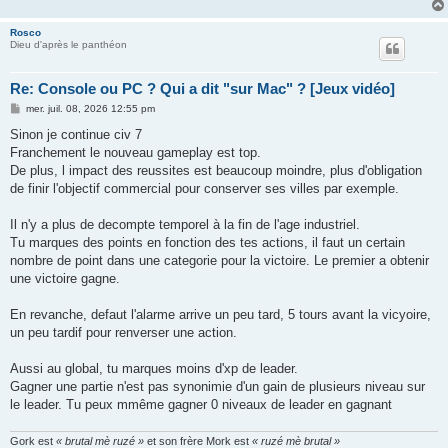
Rosco
Dieu d'après le panthéon
Re: Console ou PC ? Qui a dit "sur Mac" ? [Jeux vidéo]
M
mer. juil. 08, 2026 12:55 pm
e
s
Sinon je continue civ 7
s
Franchement le nouveau gameplay est top.
a
g
De plus, l impact des reussites est beaucoup moindre, plus d'obligation
e
de finir l'objectif commercial pour conserver ses villes par exemple.
Il n'y a plus de decompte temporel à la fin de l'age industriel.
Tu marques des points en fonction des tes actions, il faut un certain
nombre de point dans une categorie pour la victoire. Le premier a obtenir
une victoire gagne.
En revanche, defaut l'alarme arrive un peu tard, 5 tours avant la vicyoire,
un peu tardif pour renverser une action.
Aussi au global, tu marques moins d'xp de leader.
Gagner une partie n'est pas synonimie d'un gain de plusieurs niveau sur
le leader. Tu peux mmême gagner 0 niveaux de leader en gagnant
Gork est
« brutal mè ruzé »
et son frère Mork est
« ruzé mè brutal »