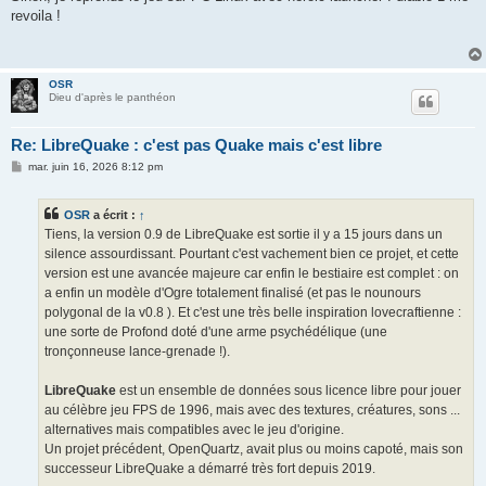
revoila !
OSR
Dieu d'après le panthéon
Re: LibreQuake : c'est pas Quake mais c'est libre
M
mar. juin 16, 2026 8:12 pm
e
s
s
OSR
a écrit :
↑
a
g
Tiens, la version 0.9 de LibreQuake est sortie il y a 15 jours dans un
e
silence assourdissant. Pourtant c'est vachement bien ce projet, et cette
version est une avancée majeure car enfin le bestiaire est complet : on
a enfin un modèle d'Ogre totalement finalisé (et pas le nounours
polygonal de la v0.8 ). Et c'est une très belle inspiration lovecraftienne :
une sorte de Profond doté d'une arme psychédélique (une
tronçonneuse lance-grenade !).
LibreQuake
est un ensemble de données sous licence libre pour jouer
au célèbre jeu FPS de 1996, mais avec des textures, créatures, sons ...
alternatives mais compatibles avec le jeu d'origine.
Un projet précédent, OpenQuartz, avait plus ou moins capoté, mais son
successeur LibreQuake a démarré très fort depuis 2019.