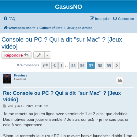
CasusNO
FAQ
Inscription
Connexion
www.casusno.fr
Culture rôliste
Jeux pas droles
Console ou PC ? Qui a dit "sur Mac" ? [Jeux
vidéo]
Répondre
Page
57
sur
59
1
55
56
57
58
59
Précédent
Suivant
874 messages
…
Kreufuss
Cardinal
Re: Console ou PC ? Qui a dit "sur Mac" ? [Jeux
vidéo]
M
ven. juin 12, 2026 12:31 pm
e
s
Je me remets au jeu en ligne avec vermintide 1 et 2 ainsi que darktide.
s
Des motivés pour jouer ensemble ? Je suis sur ps5 - je ne sais pas si
a
g
cela à son importance.
e
Sinon, je reprends le jeu sur PC Linux avec heroic launcher : diablo 1 me