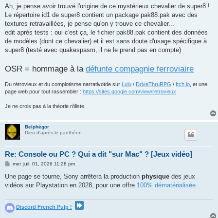
Ah, je pense avoir trouvé l'origine de ce mystérieux chevalier de super8 !
Le répertoire id1 de super8 contient un package pak88.pak avec des
textures retravaillées, je pense qu'on y trouve ce chevalier...
edit après tests : oui c'est ça, le fichier pak88.pak contient des données
de modèles (dont ce chevalier) et il est sans doute d'usage spécifique à
super8 (testé avec quakespasm, il ne le prend pas en compte)
OSR = hommage à la
défunte compagnie ferroviaire
Du rétrovieux et du complotisme narrativoïde sur
Lulu
/
DriveThruRPG
/
Itch.io
, et une
page web pour tout rassembler :
https://sites.google.com/view/retrovieux
Je ne crois pas à la théorie rôliste.
Belphégor
Dieu d'après le panthéon
Re: Console ou PC ? Qui a dit "sur Mac" ? [Jeux vidéo]
M
mer. juil. 01, 2026 11:28 pm
e
s
Une page se tourne, Sony arrêtera la production
physique
des jeux
s
vidéos sur Playstation en 2028, pour une offre
100% dématérialisée.
a
g
e
Discord French Pulp !