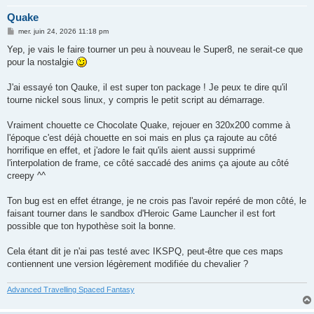
Quake
M
mer. juin 24, 2026 11:18 pm
e
s
Yep, je vais le faire tourner un peu à nouveau le Super8, ne serait-ce que
s
pour la nostalgie
a
g
e
J'ai essayé ton Qauke, il est super ton package ! Je peux te dire qu'il
tourne nickel sous linux, y compris le petit script au démarrage.
Vraiment chouette ce Chocolate Quake, rejouer en 320x200 comme à
l'époque c'est déjà chouette en soi mais en plus ça rajoute au côté
horrifique en effet, et j'adore le fait qu'ils aient aussi supprimé
l'interpolation de frame, ce côté saccadé des anims ça ajoute au côté
creepy ^^
Ton bug est en effet étrange, je ne crois pas l'avoir repéré de mon côté, le
faisant tourner dans le sandbox d'Heroic Game Launcher il est fort
possible que ton hypothèse soit la bonne.
Cela étant dit je n'ai pas testé avec IKSPQ, peut-être que ces maps
contiennent une version légèrement modifiée du chevalier ?
Advanced Travelling Spaced Fantasy