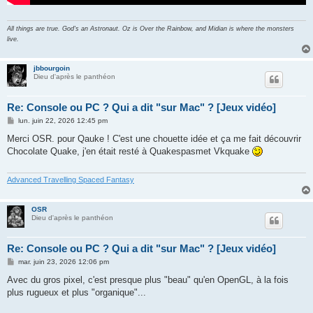
All things are true. God's an Astronaut. Oz is Over the Rainbow, and Midian is where the monsters
live.
jbbourgoin
Dieu d'après le panthéon
Re: Console ou PC ? Qui a dit "sur Mac" ? [Jeux vidéo]
M
lun. juin 22, 2026 12:45 pm
e
s
Merci OSR. pour Qauke ! C'est une chouette idée et ça me fait découvrir
s
Chocolate Quake, j'en était resté à Quakespasmet Vkquake
a
g
e
Advanced Travelling Spaced Fantasy
OSR
Dieu d'après le panthéon
Re: Console ou PC ? Qui a dit "sur Mac" ? [Jeux vidéo]
M
mar. juin 23, 2026 12:06 pm
e
s
Avec du gros pixel, c'est presque plus "beau" qu'en OpenGL, à la fois
s
plus rugueux et plus "organique"...
a
g
e