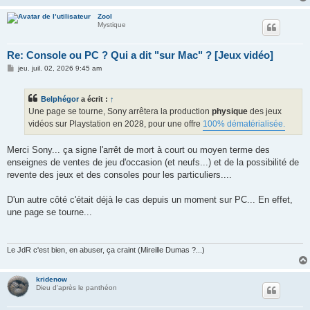
Zool
Mystique
Re: Console ou PC ? Qui a dit "sur Mac" ? [Jeux vidéo]
M
jeu. juil. 02, 2026 9:45 am
e
s
s
Belphégor
a écrit :
↑
a
g
Une page se tourne, Sony arrêtera la production
physique
des jeux
e
vidéos sur Playstation en 2028, pour une offre
100% dématérialisée.
Merci Sony... ça signe l'arrêt de mort à court ou moyen terme des
enseignes de ventes de jeu d'occasion (et neufs...) et de la possibilité de
revente des jeux et des consoles pour les particuliers....
D'un autre côté c'était déjà le cas depuis un moment sur PC... En effet,
une page se tourne...
Le JdR c'est bien, en abuser, ça craint (Mireille Dumas ?...)
kridenow
Dieu d'après le panthéon