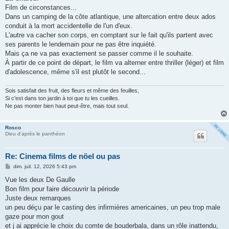
s
Film de circonstances...
a
g
Dans un camping de la côte atlantique, une altercation entre deux ados
e
conduit à la mort accidentelle de l'un d'eux.
L'autre va cacher son corps, en comptant sur le fait qu'ils partent avec
ses parents le lendemain pour ne pas être inquiété.
Mais ça ne va pas exactement se passer comme il le souhaite.
À partir de ce point de départ, le film va alterner entre thriller (léger) et film
d'adolescence, même s'il est plutôt le second...
Sois satisfait des fruit, des fleurs et même des feuilles,
Si c'est dans ton jardin à toi que tu les cueilles.
Ne pas monter bien haut peut-être, mais tout seul.
Rosco
Dieu d'après le panthéon
Re: Cinema films de nöel ou pas
M
dim. juil. 12, 2026 5:43 pm
e
s
Vue les deux De Gaulle
s
Bon film pour faire découvrir la période
a
g
Juste deux remarques
e
un peu déçu par le casting des infirmières americaines, un peu trop male
gaze pour mon gout
et j ai apprécie le choix du comte de bouderbala, dans un rôle inattendu,