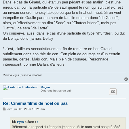
Dans le cas de Giraud, qui était un peu pédant et pas malin*, c'est une
erreur, car, oui, la particule s'élide
sauf
quand le nom qui suit celle-ci est
au niveau sonore monosyllabique ou que le e final est muet. Si on veut
interpeller de Gaulle par son nom de famille ce sera donc "de Gaulle",
alors, qu'effectivement on dira "Sade" ou "Chateaubriand", mais pas
"Lattre", ce sera "de Lattre".
On conserve, aussi dans le cas d'une particule du type "d'", "des", ou du:
du Bellay, donc, jamais Bellay
* c'est, d'ailleurs scenaristiquement fin de remettre ce bon Giraud
subtilement dans son rôle de con. Con plein de courage et d'un certain
panache, certes. Mais con. Mais plein de courage. Personnage
intéressant, comme Darlan, d'ailleurs
Plurima leges, pessima republica
Mugen
Dieu des bottes de cuir
Re: Cinema films de nöel ou pas
M
dim. juil. 05, 2026 10:21 am
e
s
s
Pyth
a écrit :
↑
a
g
Bêtement le respect du français je pense. Si le nom n'est pas précédé