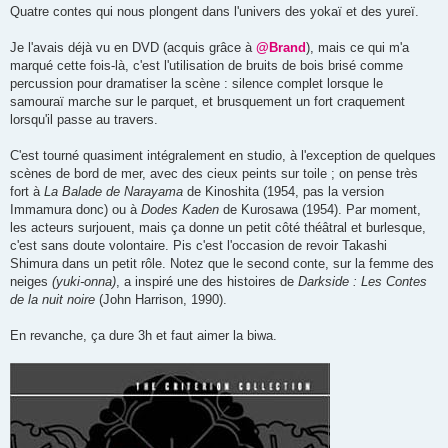
Quatre contes qui nous plongent dans l'univers des yokaï et des yureï.
Je l'avais déjà vu en DVD (acquis grâce à
@Brand
), mais ce qui m'a
marqué cette fois-là, c'est l'utilisation de bruits de bois brisé comme
percussion pour dramatiser la scène : silence complet lorsque le
samouraï marche sur le parquet, et brusquement un fort craquement
lorsqu'il passe au travers.
C'est tourné quasiment intégralement en studio, à l'exception de quelques
scènes de bord de mer, avec des cieux peints sur toile ; on pense très
fort à
La Balade de Narayama
de Kinoshita (1954, pas la version
Immamura donc) ou à
Dodes Kaden
de Kurosawa (1954). Par moment,
les acteurs surjouent, mais ça donne un petit côté théâtral et burlesque,
c'est sans doute volontaire. Pis c'est l'occasion de revoir Takashi
Shimura dans un petit rôle. Notez que le second conte, sur la femme des
neiges
(yuki-onna)
, a inspiré une des histoires de
Darkside : Les Contes
de la nuit noire
(John Harrison, 1990).
En revanche, ça dure 3h et faut aimer la biwa.