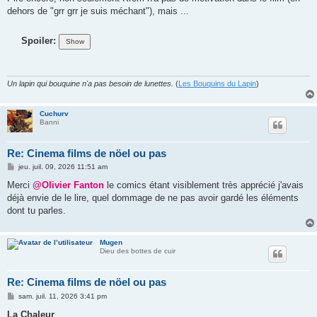
dehors de "grr grr je suis méchant"), mais ...
Spoiler:
Un lapin qui bouquine n'a pas besoin de lunettes.
(
Les Bouquins du Lapin
)
Cuchurv
Banni
Re: Cinema films de nöel ou pas
M
jeu. juil. 09, 2026 11:51 am
e
s
Merci
@Olivier Fanton
le comics étant visiblement très apprécié j'avais
s
déjà envie de le lire, quel dommage de ne pas avoir gardé les éléments
a
g
dont tu parles.
e
Mugen
Dieu des bottes de cuir
Re: Cinema films de nöel ou pas
M
sam. juil. 11, 2026 3:41 pm
e
s
La Chaleur