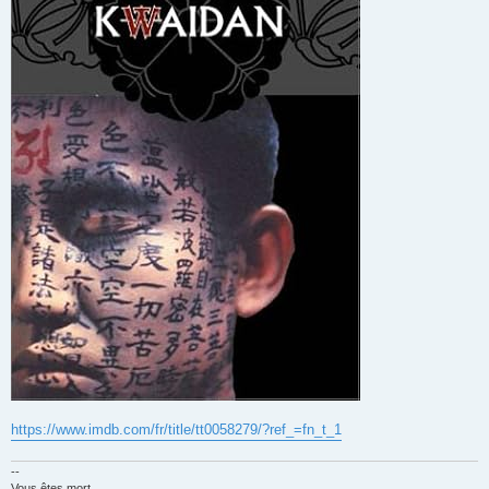
https://www.imdb.com/fr/title/tt0058279/?ref_=fn_t_1
--
Vous êtes mort