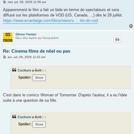
M
mer. juil. 08, 2026 11:58 am
e
s
Apparemment le film a fait un bide en terme de spectateurs et sera
s
diffusé sur les plateformes de VOD (US, Canada, ...) dès le 28 juillet.
a
g
https://www.ecranlarge.com/films/news/s ... ilm-dc-vod
e
Olivier Fanton
Dieu des lapins qui bouquinent
Re: Cinema films de nöel ou pas
M
jeu. juil. 09, 2026 11:42 am
e
s
s
Cuchurv
a écrit :
↑
a
g
Spoiler:
e
C'est dans le comics
Woman of Tomorrow
. D'après l'auteur, il a eu l'idée
suite à une question de sa fille.
Cuchurv
a écrit :
↑
Spoiler: