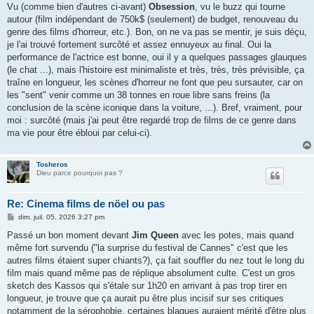
s
Vu (comme bien d'autres ci-avant)
Obsession
, vu le buzz qui tourne
s
autour (film indépendant de 750k$ (seulement) de budget, renouveau du
a
g
genre des films d'horreur, etc.). Bon, on ne va pas se mentir, je suis déçu,
e
je l'ai trouvé fortement surcôté et assez ennuyeux au final. Oui la
performance de l'actrice est bonne, oui il y a quelques passages glauques
(le chat ...), mais l'histoire est minimaliste et très, très, très prévisible, ça
traîne en longueur, les scènes d'horreur ne font que peu sursauter, car on
les "sent" venir comme un 38 tonnes en roue libre sans freins (la
conclusion de la scène iconique dans la voiture, ...). Bref, vraiment, pour
moi : surcôté (mais j'ai peut être regardé trop de films de ce genre dans
ma vie pour être ébloui par celui-ci).
Tosheros
Dieu parce pourquoi pas ?
Re: Cinema films de nöel ou pas
M
dim. juil. 05, 2026 3:27 pm
e
s
Passé un bon moment devant
Jim Queen
avec les potes, mais quand
s
même fort survendu ("la surprise du festival de Cannes" c'est que les
a
g
autres films étaient super chiants?), ça fait souffler du nez tout le long du
e
film mais quand même pas de réplique absolument culte. C'est un gros
sketch des Kassos qui s'étale sur 1h20 en arrivant à pas trop tirer en
longueur, je trouve que ça aurait pu être plus incisif sur ses critiques
notamment de la sérophobie, certaines blagues auraient mérité d'être plus