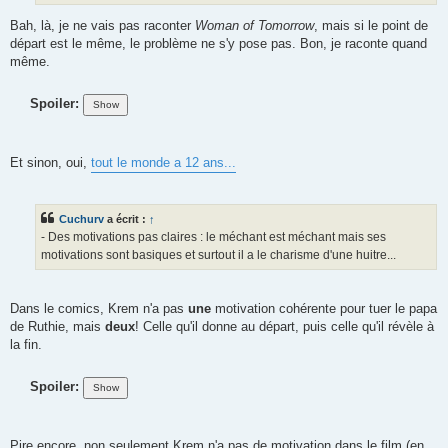
Bah, là, je ne vais pas raconter
Woman of Tomorrow
, mais si le point de
départ est le même, le problème ne s'y pose pas. Bon, je raconte quand
même.
Spoiler:
Et sinon, oui,
tout le monde a 12 ans...
Cuchurv
a écrit :
↑
- Des motivations pas claires : le méchant est méchant mais ses
motivations sont basiques et surtout il a le charisme d'une huitre...
Dans le comics, Krem n'a pas
une
motivation cohérente pour tuer le papa
de Ruthie, mais
deux
! Celle qu'il donne au départ, puis celle qu'il révèle à
la fin.
Spoiler:
Pire encore, non seulement Krem n'a pas de motivation dans le film (en