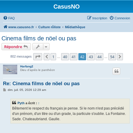
CasusNO
FAQ
Inscription
Connexion
www.casusno.fr
Culture rôliste
Médiathèque
Cinema films de nöel ou pas
Répondre
Page
42
sur
54
1
40
41
42
43
44
54
Précédent
Suiv
802 messages
…
…
Harfang2
Dieu d'après le panthéon
Re: Cinema films de nöel ou pas
M
dim. juil. 05, 2026 12:29 am
e
s
s
Pyth
a écrit :
↑
a
g
Bêtement le respect du français je pense. Si le nom n'est pas précédé
e
d'un prénom, d'un titre ou d'un grade, la particule s'oublie. La Fontaine.
Sade. Chateaubriand. Gaulle.