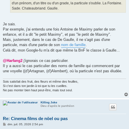
e
d'un prénom, d'un titre ou d'un grade, la particule s'oublie. La Fontaine.
Sade. Chateaubriand. Gaulle.
Je sais.
Par exemple, j'ai entendu une fois Antoine de Maximy parler de son
enfance, et il a dit "le petit Maximy", et pas "le petit de Maximy".
Mais, justement, dans le cas de De Gaulle, il ne s'agit pas d'une
particule, mais d'une partie de son
nom de famille
.
Celà dit, mon Google-fu m'a dit que même la BnF le classe à Gaulle...
@Harfang2
j'ignorais ce cas particulier.
Il y a aussi le cas particulier des noms de famille qui commencent par
une voyelle ((d')Artagnan, (d')Alembert), où la particule n'est pas éludée.
Sois satisfait des fruit, des fleurs et même des feuilles,
Si c'est dans ton jardin à toi que tu les cueilles.
Ne pas monter bien haut peut-être, mais tout seul.
Killing Joke
Dieu d'après le panthéon
Re: Cinema films de nöel ou pas
M
dim. juil. 05, 2026 2:54 pm
e