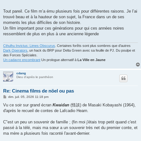
Tout pareil. Ce film m’a ému plusieurs fois pour différentes raisons. Je l’ai
trouvé beau et à la hauteur de son sujet, la France dans un de ses
moments les plus difficiles de son histoire.
Un film important pour ces générations pour qui ces années noires
ressemblent de plus en plus à une ancienne légende
Cthulhu Invictus: Limes Obscurus
. Certaines forêts sont plus sombres que d'autres
Dark Operators
, un hack du BRP pour Delta Green avec sa feuille de PJ. Du poulpe et
des Forces Spéciales.
Un cadavre encombrant
Un prologue alternatif à
La Ville en Jaune
cdang
Dieu d'après le panthéon
Re: Cinema films de nöel ou pas
M
dim. juil. 05, 2026 11:18 pm
e
s
Vu ce soir sur grand écran
Kwaidan
(怪談) de Masaki Kobayashi (1964),
s
d'après le recueil de contes de Lafcadio Hearn.
a
g
e
C"est un peu un souvenir de famille ; (fin moi j'étais trop petit quand c'est
passé à la télé, mais ma sœur a un souvenir très net du premier conte, et
ma mère a plusieurs fois raconté l'avant-dernier.