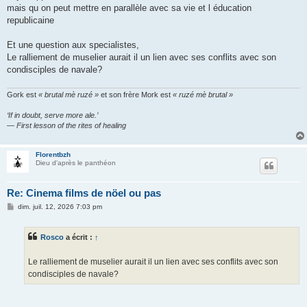
mais qu on peut mettre en parallèle avec sa vie et l éducation
republicaine
Et une question aux specialistes,
Le ralliement de muselier aurait il un lien avec ses conflits avec son
condisciples de navale?
Gork est
« brutal mè ruzé »
et son frère Mork est
« ruzé mè brutal »
‘If in doubt, serve more ale.’
— First lesson of the rites of healing
Florentbzh
Dieu d'après le panthéon
Re: Cinema films de nöel ou pas
M
dim. juil. 12, 2026 7:03 pm
e
s
s
Rosco
a écrit :
↑
a
g
e
Le ralliement de muselier aurait il un lien avec ses conflits avec son
condisciples de navale?