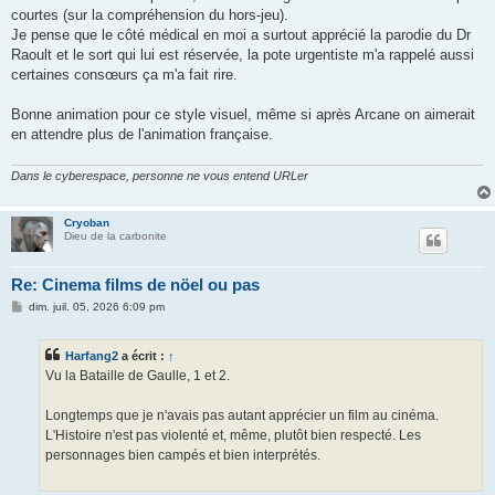
courtes (sur la compréhension du hors-jeu).
Je pense que le côté médical en moi a surtout apprécié la parodie du Dr
Raoult et le sort qui lui est réservée, la pote urgentiste m'a rappelé aussi
certaines consœurs ça m'a fait rire.
Bonne animation pour ce style visuel, même si après Arcane on aimerait
en attendre plus de l'animation française.
Dans le cyberespace, personne ne vous entend URLer
Cryoban
Dieu de la carbonite
Re: Cinema films de nöel ou pas
M
dim. juil. 05, 2026 6:09 pm
e
s
s
Harfang2
a écrit :
↑
a
g
Vu la Bataille de Gaulle, 1 et 2.
e
Longtemps que je n'avais pas autant apprécier un film au cinéma.
L'Histoire n'est pas violenté et, même, plutôt bien respecté. Les
personnages bien campés et bien interprétés.