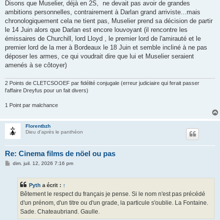
Disons que Muselier, déjà en 2S, ne devait pas avoir de grandes
ambitions personnelles, contrairement à Darlan grand arriviste...mais
chronologiquement cela ne tient pas, Muselier prend sa décision de partir
le 14 Juin alors que Darlan est encore louvoyant (il rencontre les
émissaires de Churchill, lord Lloyd , le premier lord de l'amirauté et le
premier lord de la mer à Bordeaux le 18 Juin et semble incliné à ne pas
déposer les armes, ce qui voudrait dire que lui et Muselier seraient
amenés à se côtoyer)
2 Points de CLETCSOOEF par fidélité conjugale (erreur judiciaire qui ferait passer
l'affaire Dreyfus pour un fait divers)
1 Point par malchance
Florentbzh
Dieu d'après le panthéon
Re: Cinema films de nöel ou pas
M
dim. juil. 12, 2026 7:16 pm
e
s
s
Pyth
a écrit :
↑
a
g
Bêtement le respect du français je pense. Si le nom n'est pas précédé
e
d'un prénom, d'un titre ou d'un grade, la particule s'oublie. La Fontaine.
Sade. Chateaubriand. Gaulle.