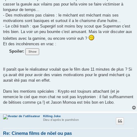
casser la gueule aux vilains pas pour le/la voire se faire victimiser à
longueur de temps...
- Des motivations pas claires : le méchant est méchant mais ses
motivations sont basiques et surtout il a le charisme d'une huitre...
- Le côté trash : que Supergirl soit moins boy scout que Superman c'est
très bien. La voir un peu bourrée c'est amusant. Mais la voir discuter aux
toilettes avec la gamine, ou encore vomir euh ?
Et des incohérences en vrac :
Spoiler:
Il paraît que le réalisateur voulait que le film dure 11 minutes de plus ? Si
ça avait été pour avoir des vraies motivations pour le grand méchant ça
aurait été pas mal en effet.
Dans les mentions spéciales : Krypto est toujours attachant (et je
remercie le ciel que mon chat ne soit pas kryptonien : il fait suffisamment
de bêtises comme ça !) et Jason Momoa est très bon en Lobo.
Killing Joke
Dieu d'après le panthéon
Re: Cinema films de nöel ou pas