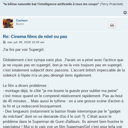
"la bêtise naturelle bat l'intelligence artificielle à tous les coups"
(Terry Pratchett)
Cuchurv
Banni
Re: Cinema films de nöel ou pas
M
mer. juil. 08, 2026 10:45 am
e
s
J'ai fini par voir Supergirl.
s
a
g
Globalement c'est sympa sans plus. J'avais un a priori avec l'actrice que
e
je ne voyais pas en supergirl, bon je ne la vois toujours pas en supergirl,
c'est totalement subjectif donc passons. L'accent british impeccable de la
sidekick à l'épée m'a un peu dérangé tiens également.
Le film a divers problèmes :
- montage déjà, le côté "je me bourre la gueule pour oublier ma peine"
c'est mieux quand on le comprend relativement rapidement. Pas au bout
de 45 minutes... Mais aussi le rythme : on a une grosse scène d'action à
la fin et ça redescend brusquement.
- Des longueurs (notamment la baston finale interrompue par le "gadget
du méchant" dont on se demande d'où il le sort ?). C'était aussi le
problème dans le Superman de Gunn d'ailleurs. Ils aiment bien frustrer le
spectateur ! Moi si je vais voir un film Superman/Girl c'est pour le/la voir