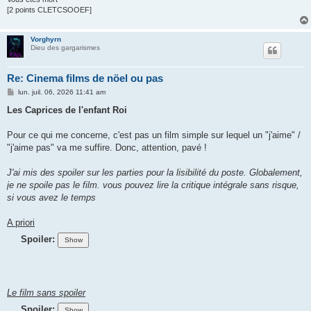
[2 points CLETCSOOEF]
Vorghyrn
Dieu des gargarismes
Re: Cinema films de nöel ou pas
M
lun. juil. 06, 2026 11:41 am
e
s
Les Caprices de l'enfant
Roi
s
a
g
Pour ce qui me concerne, c'est pas un film simple sur lequel un "j'aime" /
e
"j'aime pas" va me suffire. Donc, attention, pavé !
J'ai mis des spoiler sur les parties pour la lisibilité du poste. Globalement,
je ne spoile pas le film. vous pouvez lire la critique intégrale sans risque,
si vous avez le temps
A priori
Spoiler:
Le film sans spoiler
Spoiler: