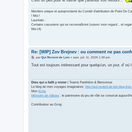
C'est un peu pour le savoir que j'attends vos retours...
Membre unique et autoproclamé du Comité d'attribution de Point De
! Moi !
Lauréats :
Certains casusiens qui se reconnaîtront (suivez mon regard... et regar
Moi (4)
Re: [WIP] Zov Brejnev : ou comment ne pas conf
M
par
Qui Revient de Loin
»
sam. juil. 11, 2026 1:39 pm
e
s
Tout est toujours intéressant pour quelqu'un, un jour, d' où
s
a
g
e
Dieu qui a failli y rester
| Teams Panthéon & Bienvenue
Le blog de mes voyages imaginaires:
http://qui.revient.de.loin.blog.free.
Mon
Itchio
Mémoire de rôlistes
: le patrimoine du jeu de rôle se construit aujourd'h
Contributeur au Grog