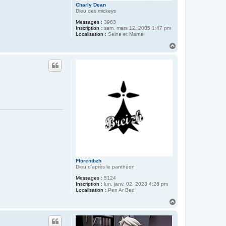
Charly Dean
Dieu des mickeys
Messages :
3963
Inscription :
sam. mars 12, 2005 1:47 pm
Localisation :
Seine et Marne
H
a
u
t
Florentbzh
Dieu d'après le panthéon
Messages :
5124
Inscription :
lun. janv. 02, 2023 4:26 pm
Localisation :
Pen Ar Bed
H
a
u
t