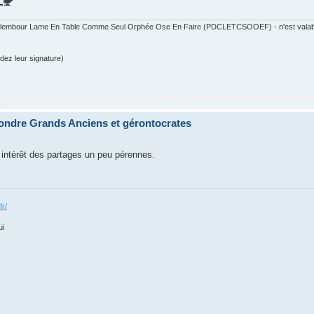
 Calembour Lame En Table Comme Seul Orphée Ose En Faire (PDCLETCSOOEF) - n'est valable
dez leur signature)
ondre Grands Anciens et gérontocrates
 l intérêt des partages un peu pérennes.
fr/
ui