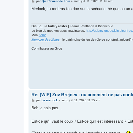
M
par
Qui Revient de Loin
»
sam. juil. 11, 2026 11:16 am
e
s
Merlock, tu mettras ton doc sur la scénario thè que ou un a
s
a
g
e
Dieu qui a failli y rester
| Teams Panthéon & Bienvenue
Le blog de mes voyages imaginaires:
http://qui.revient.de.loin.blog.free.
Mon
Itchio
Mémoire de rôlistes
: le patrimoine du jeu de rôle se construit aujourd'h
Contributeur au Grog
Re: [WIP] Zov Brejnev : ou comment ne pas conf
M
par
Le merlock
»
sam. juil. 11, 2026 11:25 am
e
s
Bah je sais pas...
s
a
g
Est-ce qu'il vaut le coup ? Est-ce qu'il est intéressant ? Es
e