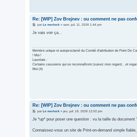
Re: [WIP] Zov Brejnev : ou comment ne pas conf
M
par
Le merlock
»
sam. juil. 11, 2026 1:44 pm
e
s
Je vais voir ça...
s
a
g
e
Membre unique et autoproclamé du Comité d'attribution de Point De
! Moi !
Lauréats :
Certains casusiens qui se reconnaîtront (suivez mon regard... et regar
Moi (4)
Re: [WIP] Zov Brejnev : ou comment ne pas conf
M
par
Le merlock
»
jeu. juil. 16, 2026 12:02 pm
e
s
Je *up* pour poser une question : vu la taille du document
s
a
g
Connaissez-vous un site de Print-on-demand simple fiable,
e