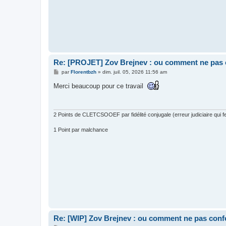
Re: [PROJET] Zov Brejnev : ou comment ne pas 
M
par
Florentbzh
»
dim. juil. 05, 2026 11:56 am
e
s
Merci beaucoup pour ce travail
s
a
g
e
2 Points de CLETCSOOEF par fidélité conjugale (erreur judiciaire qui fer
1 Point par malchance
Re: [WIP] Zov Brejnev : ou comment ne pas conf