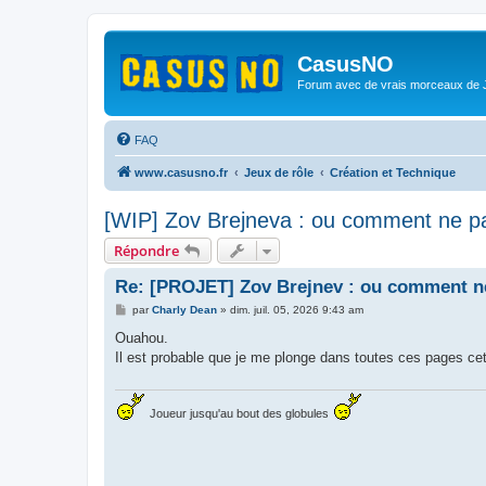
CasusNO
Forum avec de vrais morceaux de
FAQ
www.casusno.fr
Jeux de rôle
Création et Technique
[WIP] Zov Brejneva : ou comment ne p
Répondre
Re: [PROJET] Zov Brejnev : ou comment ne
M
par
Charly Dean
»
dim. juil. 05, 2026 9:43 am
e
s
Ouahou.
s
Il est probable que je me plonge dans toutes ces pages cet é
a
g
e
Joueur jusqu'au bout des globules