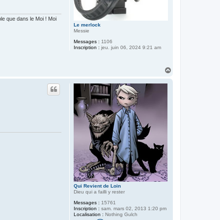
e
n
t
d
 que dans le Moi ! Moi
e
Le merlock
L
Messie
o
i
Messages :
1106
n
Inscription :
jeu. juin 06, 2024 9:21 am
H
a
u
t
Qui Revient de Loin
Dieu qui a failli y rester
Messages :
15761
Inscription :
sam. mars 02, 2013 1:20 pm
Localisation :
Nothing Gulch
C