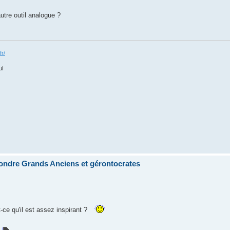
utre outil analogue ?
fr/
ui
ondre Grands Anciens et gérontocrates
t-ce qu'il est assez inspirant ?