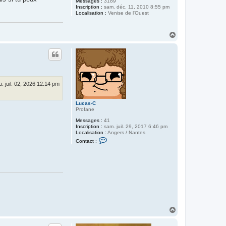
e
Messages :
3189
L
Inscription :
sam. déc. 11, 2010 8:55 pm
o
Localisation :
Venise de l'Ouest
i
n
H
a
u
t
u. juil. 02, 2026 12:14 pm
Lucas-C
Profane
Messages :
41
Inscription :
sam. juil. 29, 2017 6:46 pm
Localisation :
Angers / Nantes
C
Contact :
o
n
t
a
c
t
e
r
L
u
c
H
a
a
s
u
-