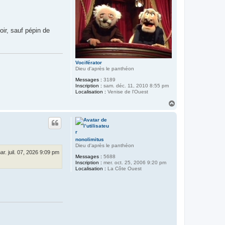
e
r
x
a
v
oir, sauf pépin de
i
i
i
i
e
r
Vociférator
Dieu d'après le panthéon
Messages :
3189
Inscription :
sam. déc. 11, 2010 8:55 pm
Localisation :
Venise de l'Ouest
H
a
u
t
nonolimitus
Dieu d'après le panthéon
ar. juil. 07, 2026 9:09 pm
Messages :
5688
Inscription :
mer. oct. 25, 2006 9:20 pm
Localisation :
La Côte Ouest