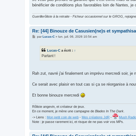
bénéficier de conditions plus favorables loin de Nantes, 
Guerillerôliste à la retraite - Ficheur occasionnel sur le GROG, rejoigne
Re: [44] Binouze de Casusien(ne)s et sympathisan
M
par
Lucas-C
»
lun. juil. 06, 2026 10:54 am
e
s
s
Lucas-C
a écrit :
↑
a
g
Partant !
e
Rah zut, navré j'ai finalement un imprévu mercredi soir, je
Ce serait avec plaisir en tout cas si ça se réorganise à no
Et bonne binouze mercredi
Rôliste angevin, et créateur de jeux.
En ce moment, je mène une campagne de
Blades In The Dark
.
-> Liens :
Mon petit coin de web
-
Mes créations JdR
-
Mush Radi
Note : je passe rarement ici, et risque de ne pas voir vos MPs.