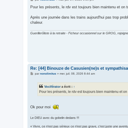
e
s
Pour les présents, le rdv est toujours bien maintenu et on t
s
a
g
Après une journée dans les trains aujourd'hui pas trop probl
e
chaleur.
Guerillerôliste à la retraite - Ficheur occasionnel sur le GROG, rejoigne
Re: [44] Binouze de Casusien(ne)s et sympathisan
M
par
nonolimitus
»
mer. juil. 08, 2026 8:44 am
e
s
s
Vociférator
a écrit :
↑
a
g
Pour les présents, le rdv est toujours bien maintenu et on
e
Ok pour moi
Le DIEU avec du gobelin dedans !!!
« Vivre, ce n'est pas sérieux ce n'est pas grave, c'est juste une aventu