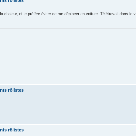
ts rôlistes
a chaleur, et je préfère éviter de me déplacer en voiture. Télétravail dans le 
ts rôlistes
ts rôlistes