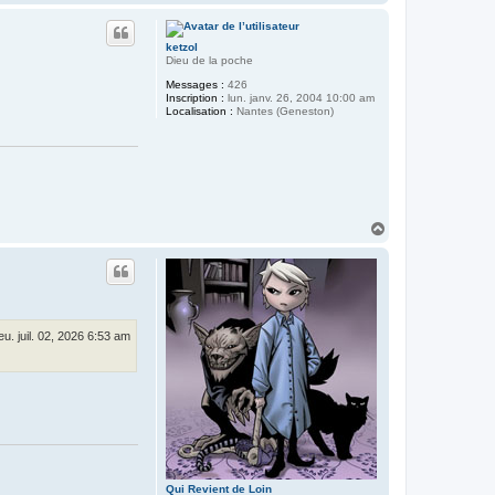
a
u
t
ketzol
Dieu de la poche
Messages :
426
Inscription :
lun. janv. 26, 2004 10:00 am
Localisation :
Nantes (Geneston)
H
a
u
t
jeu. juil. 02, 2026 6:53 am
Qui Revient de Loin