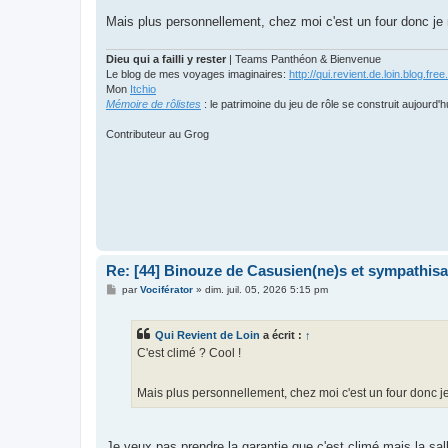
a
g
Mais plus personnellement, chez moi c'est un four donc je 
e
Dieu qui a failli y rester
| Teams Panthéon & Bienvenue
Le blog de mes voyages imaginaires:
http://qui.revient.de.loin.blog.free.
Mon
Itchio
Mémoire de rôlistes
: le patrimoine du jeu de rôle se construit aujourd'h
Contributeur au Grog
Re: [44] Binouze de Casusien(ne)s et sympathisan
M
par
Vociférator
»
dim. juil. 05, 2026 5:15 pm
e
s
s
Qui Revient de Loin
a écrit :
↑
a
g
C'est climé ? Cool !
e
Mais plus personnellement, chez moi c'est un four donc je
Je veux pas prendre la garantie que c'est climé mais la sal