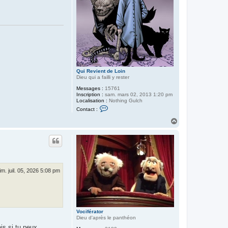
Qui Revient de Loin
Dieu qui a failli y rester
Messages :
15761
Inscription :
sam. mars 02, 2013 1:20 pm
Localisation :
Nothing Gulch
C
Contact :
o
n
H
t
a
a
u
c
t
t
e
r
Q
u
im. juil. 05, 2026 5:08 pm
i
R
e
v
i
e
n
Vociférator
t
Dieu d'après le panthéon
d
is si tu peux