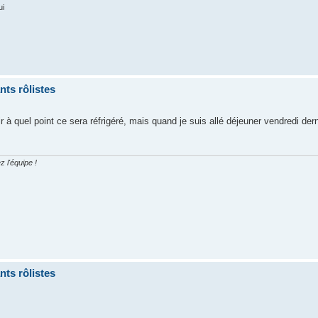
ui
ts rôlistes
r à quel point ce sera réfrigéré, mais quand je suis allé déjeuner vendredi derni
z l'équipe !
ts rôlistes