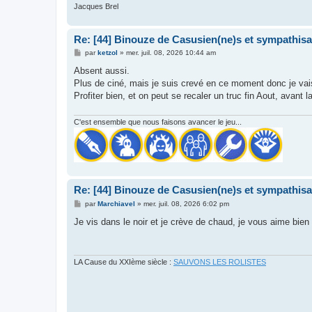
Jacques Brel
Re: [44] Binouze de Casusien(ne)s et sympathisan
M
par
ketzol
»
mer. juil. 08, 2026 10:44 am
e
s
Absent aussi.
s
Plus de ciné, mais je suis crevé en ce moment donc je vais 
a
g
Profiter bien, et on peut se recaler un truc fin Aout, avant l
e
C'est ensemble que nous faisons avancer le jeu...
Re: [44] Binouze de Casusien(ne)s et sympathisan
M
par
Marchiavel
»
mer. juil. 08, 2026 6:02 pm
e
s
Je vis dans le noir et je crève de chaud, je vous aime bien
s
a
g
e
LA Cause du XXIème siècle :
SAUVONS LES ROLISTES