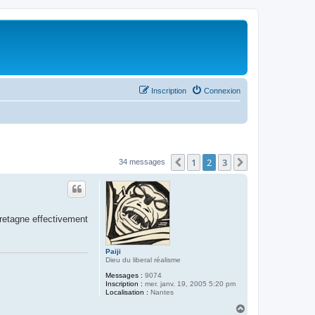
Inscription
Connexion
1
2
3
Précédent
Suivant
34 messages
 Bretagne effectivement
Paiji
Dieu du liberal réalisme
Messages :
9074
Inscription :
mer. janv. 19, 2005 5:20 pm
Localisation :
Nantes
H