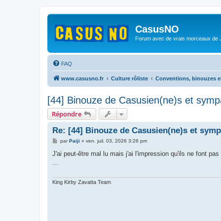
CasusNO
Forum avec de vrais morceaux de
FAQ
www.casusno.fr
Culture rôliste
Conventions, binouzes e
[44] Binouze de Casusien(ne)s et sympa
Répondre
Re: [44] Binouze de Casusien(ne)s et sympa
M
par
Paiji
»
ven. juil. 03, 2026 3:26 pm
e
s
J'ai peut-être mal lu mais j'ai l'impression qu'ils ne font p
s
...
a
g
e
King Kirby Zavatta Team