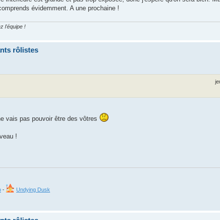
je comprends évidemment. A une prochaine !
z l'équipe !
ts rôlistes
je
 ne vais pas pouvoir être des vôtres
uveau !
o
-
Undying Dusk