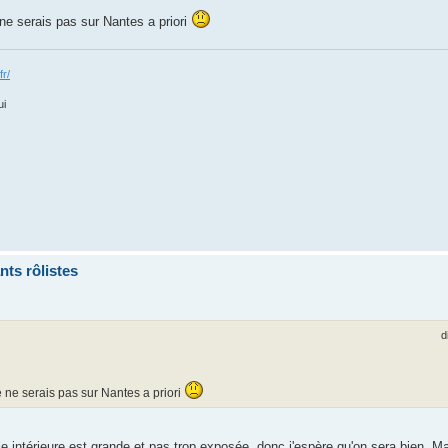
ne serais pas sur Nantes a priori
fr/
ui
ts rôlistes
d
 ne serais pas sur Nantes a priori
le intérieure est grande et pas trop exposée, donc j'espère qu'on sera bien. Ma