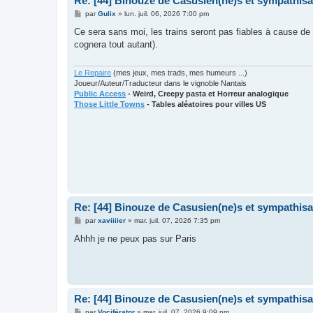
Re: [44] Binouze de Casusien(ne)s et sympathisan
M
par
Gulix
»
lun. juil. 06, 2026 7:00 pm
e
s
Ce sera sans moi, les trains seront pas fiables à cause de l
s
cognera tout autant).
a
g
e
Le Repaire
(mes jeux, mes trads, mes humeurs ...)
Joueur/Auteur/Traducteur dans le vignoble Nantais
Public Access
- Weird, Creepy pasta et Horreur analogique
Those Little Towns
- Tables aléatoires pour villes US
Re: [44] Binouze de Casusien(ne)s et sympathisan
M
par
xaviiiier
»
mar. juil. 07, 2026 7:35 pm
e
s
Ahhh je ne peux pas sur Paris
s
a
g
e
Re: [44] Binouze de Casusien(ne)s et sympathisan
M
par
Vociférator
»
mar. juil. 07, 2026 9:09 pm