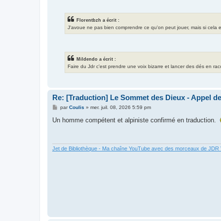
Florentbzh a écrit :
J'avoue ne pas bien comprendre ce qu'on peut jouer, mais si cela exis
Mildendo a écrit :
Faire du Jdr c'est prendre une voix bizarre et lancer des dés en ra
Re: [Traduction] Le Sommet des Dieux - Appel d
M
par
Coulis
»
mer. juil. 08, 2026 5:59 pm
e
s
Un homme compétent et alpiniste confirmé en traduction.
s
a
g
e
Jet de Bibliothèque - Ma chaîne YouTube avec des morceaux de JD