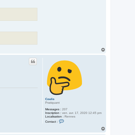
H
a
u
t
Coulis
Pratiquant
Messages :
207
Inscription :
ven. avr. 17, 2020 12:45 pm
Localisation :
Rennes
C
Contact :
o
n
H
t
a
a