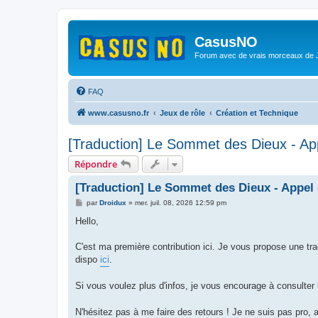
CasusNO
Forum avec de vrais morceaux de
FAQ
www.casusno.fr
Jeux de rôle
Création et Technique
[Traduction] Le Sommet des Dieux - Ap
Répondre
[Traduction] Le Sommet des Dieux - Appel
M
par
Droidux
»
mer. juil. 08, 2026 12:59 pm
e
s
Hello,
s
a
g
C'est ma première contribution ici. Je vous propose une t
e
dispo
ici
.
Si vous voulez plus d'infos, je vous encourage à consulter
N'hésitez pas à me faire des retours ! Je ne suis pas pro, al