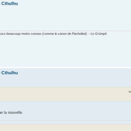
e Cthulhu
es trucs beaucoup moins connus (comme le canon de Pachelbel). - Le Grümph
e Cthulhu
v
e la nouvelle.