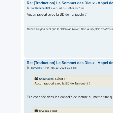
Re: [Traduction] Le Sommet des Dieux - Appel d
M
par
Sammael99
»
ven. juil. 10, 2026 9:27 am
e
s
Aucun rapport avec la BD de Taniguchi ?
s
a
g
e
Mozart n'a pas écrit que le Boléro de Ravel. Mais aussi plein d'autr
Re: [Traduction] Le Sommet des Dieux - Appel d
M
par
Orlov
»
ven. juil. 10, 2026 3:14 pm
e
s
s
Sammael99
a écrit :
↑
a
g
Aucun rapport avec la BD de Taniguchi ?
e
Elle est citée dans les conseils de lecture au même titre qu
Cryoban a écrit :