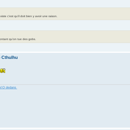
te c'est qu'il doit bien y avoir une raison.
contant qu'on tue des gobs.
e Cthulhu
R V.O dedans