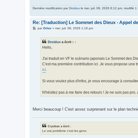
Dernière modification par
Droidux
le mer. juil. 08, 2026 8:12 pm, modifié 1 
Re: [Traduction] Le Sommet des Dieux - Appel d
M
par
Orlov
»
mer. juil. 08, 2026 1:18 pm
e
s
s
Droidux
a écrit :
↑
a
g
Hello,
e
J'ai traduit en VF le scénario japonais Le Sommet des Die
C'est ma première contribution ici. Je vous propose une
ici
.
Si vous voulez plus d'infos, je vous encourage à consulte
N'hésitez pas à me faire des retours ! Je ne suis pas pro, a
Merci beaucoup ! C'est assez surprenant sur le plan techni
Cryoban a écrit :
Le vrai problème c'est les gens.