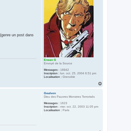
t
 (genre un post dans
Erwan G
Envoyé de la Source
Messages :
18942
Inscription :
lun. oct. 25, 2004 6:51 pm
Localisation :
Grenoble
H
a
u
Goulven
t
Dieu des Pauvres Monstres Terrorisés
Messages :
1623
Inscription :
mer. oct. 22, 2003 11:05 pm
Localisation :
Paris