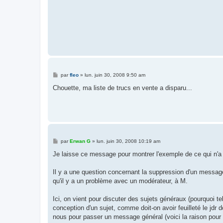
M
par
fleo
»
lun. juin 30, 2008 9:50 am
e
s
Chouette, ma liste de trucs en vente a disparu...
s
a
g
e
M
par
Erwan G
»
lun. juin 30, 2008 10:19 am
e
s
Je laisse ce message pour montrer l'exemple de ce qui n'a 
s
a
g
Il y a une question concernant la suppression d'un message
e
qu'il y a un problème avec un modérateur, à M.
Ici, on vient pour discuter des sujets généraux (pourquoi te
conception d'un sujet, comme doit-on avoir feuilleté le jdr 
nous pour passer un message général (voici la raison pour la