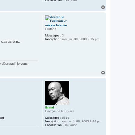
Localisation :
Grenoble
H
a
u
t
missié folantin
Profane
Messages :
3
Inscription :
mer. juil. 30, 2003 9:15 pm
s casusiens.
-dépressif, je vous
H
a
u
t
Brand
Envoyé de la Source
er.
Messages :
5516
Inscription :
ven. août 08, 2003 2:44 pm
Localisation :
Toulouse