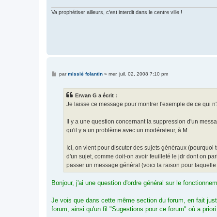
Va prophétiser ailleurs, c'est interdit dans le centre ville !
M
par
missié folantin
»
mer. juil. 02, 2008 7:10 pm
e
s
s
Erwan G a écrit :
a
g
Je laisse ce message pour montrer l'exemple de ce qui n'a
e
Il y a une question concernant la suppression d'un messa
qu'il y a un problème avec un modérateur, à M.
Ici, on vient pour discuter des sujets généraux (pourquoi 
d'un sujet, comme doit-on avoir feuilleté le jdr dont on pa
passer un message général (voici la raison pour laquelle j'
Bonjour, j'ai une question d'ordre général sur le fonctionne
Je vois que dans cette même section du forum, en fait juste
forum, ainsi qu'un fil "Sugestions pour ce forum" où a prio