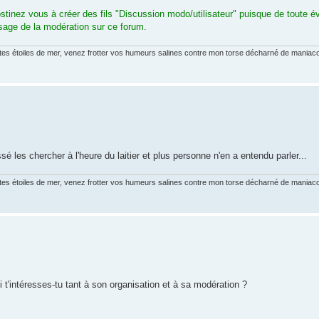
stinez vous à créer des fils "Discussion modo/utilisateur" puisque de toute é
'usage de la modération sur ce forum.
tites étoiles de mer, venez frotter vos humeurs salines contre mon torse décharné de maniaco
sé les chercher à l'heure du laitier et plus personne n'en a entendu parler...
tites étoiles de mer, venez frotter vos humeurs salines contre mon torse décharné de maniaco
i t'intéresses-tu tant à son organisation et à sa modération ?