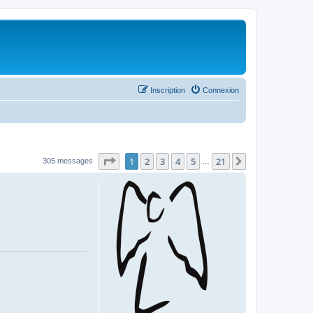
Inscription
Connexion
Page
1
sur
21
1
2
3
4
5
21
Suivant
305 messages
…