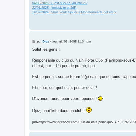
06/05/2026 : C'est quoi ce Volume 2 ?
22/01/2025 : Inclusivité et JdR
16/07/2024 : Vous voulez jouer à Monsterhearts cet été ?
M
par
Djez
»
jeu. juil. 03, 2008 11:04 pm
e
s
Salut les gens !
s
a
g
Responsable du club du Nain Porte Quoi (Pavillons-sous-Bois
e
on est, etc... Un peu de promo, quoi.
Est-ce permis sur ce forum ? (je sais que certains n'appréc
Et si oui, sur quel sujet poster cela ?
D'avance, merci pour votre réponse !
Djez, un rôliste dans un club !
[url=https://www.facebook.com/Club-du-nain-porte-quoi-APJC-26