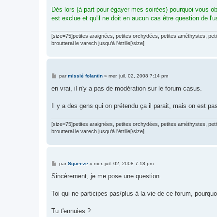
Dès lors (à part pour égayer mes soirées) pourquoi vous ob
est exclue et qu'il ne doit en aucun cas être question de l
[size=75]petites araignées, petites orchydées, petites améthystes, pe
broutterai le varech jusqu'à l'étrille[/size]
M
par
missié folantin
»
mer. juil. 02, 2008 7:14 pm
e
s
en vrai, il n'y a pas de modération sur le forum casus.
s
a
g
Il y a des gens qui on prétendu ça il parait, mais on est pas
e
[size=75]petites araignées, petites orchydées, petites améthystes, pe
broutterai le varech jusqu'à l'étrille[/size]
M
par
Squeeze
»
mer. juil. 02, 2008 7:18 pm
e
s
Sincèrement, je me pose une question.
s
a
g
Toi qui ne participes pas/plus à la vie de ce forum, pourquo
e
Tu t'ennuies ?