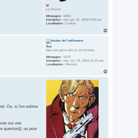
M
La Source
Messages :
2803
Inscription :
mar. juil. 29, 2003 8:50 pm
Localisation :
Lutèce
H
a
u
t
fleo
Dieu des gens nés un 24 Octobre
Messages :
1475
Inscription :
mer. oct. 15, 2003 11:35 pm
Localisation :
Rennes
H
a
u
t
é. Ou, si l'on estime
exion sur une
te question)), ou pour