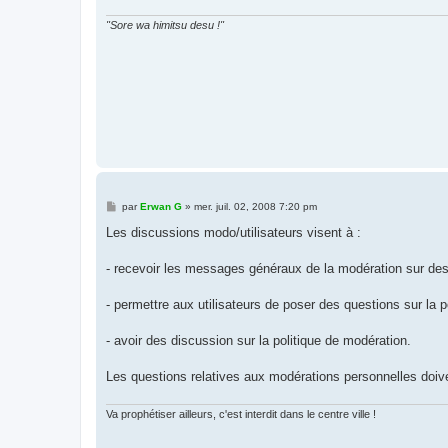
"Sore wa himitsu desu !"
M
par
Erwan G
»
mer. juil. 02, 2008 7:20 pm
e
s
Les discussions modo/utilisateurs visent à :
s
a
g
- recevoir les messages généraux de la modération sur des 
e
- permettre aux utilisateurs de poser des questions sur la 
- avoir des discussion sur la politique de modération.
Les questions relatives aux modérations personnelles doive
Va prophétiser ailleurs, c'est interdit dans le centre ville !