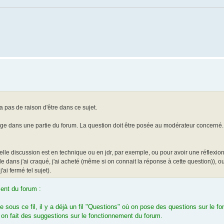
 pas de raison d'être dans ce sujet.
ge dans une partie du forum. La question doit être posée au modérateur concerné. 
telle discussion est en technique ou en jdr, par exemple, ou pour avoir une réflexi
rle dans j'ai craqué, j'ai acheté (même si on connait la réponse à cette question)), 
ai fermé tel sujet).
ment du forum :
 sous ce fil, il y a déjà un fil "Questions" où on pose des questions sur le f
ri on fait des suggestions sur le fonctionnement du forum.