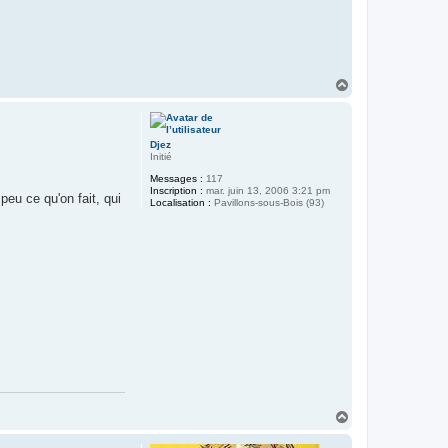
H
a
u
t
Djez
Initié
Messages :
117
Inscription :
mar. juin 13, 2006 3:21 pm
peu ce qu'on fait, qui
Localisation :
Pavillons-sous-Bois (93)
H
a
u