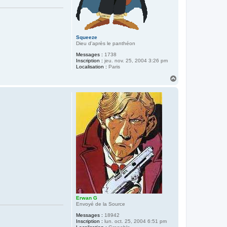
Squeeze
Dieu d'après le panthéon
Messages :
1738
Inscription :
jeu. nov. 25, 2004 3:26 pm
Localisation :
Paris
H
a
u
t
Erwan G
Envoyé de la Source
Messages :
18942
Inscription :
lun. oct. 25, 2004 6:51 pm