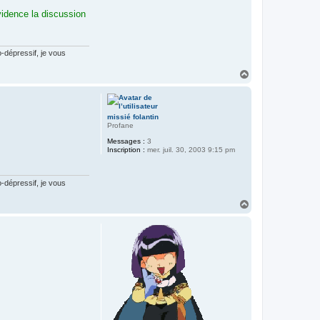
vidence la discussion
-dépressif, je vous
H
a
u
t
missié folantin
Profane
Messages :
3
Inscription :
mer. juil. 30, 2003 9:15 pm
-dépressif, je vous
H
a
u
t