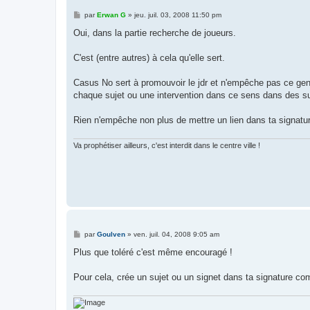
M
par
Erwan G
»
jeu. juil. 03, 2008 11:50 pm
e
s
Oui, dans la partie recherche de joueurs.
s
a
g
C'est (entre autres) à cela qu'elle sert.
e
Casus No sert à promouvoir le jdr et n'empêche pas ce genr
chaque sujet ou une intervention dans ce sens dans des su
Rien n'empêche non plus de mettre un lien dans ta signature
Va prophétiser ailleurs, c'est interdit dans le centre ville !
M
par
Goulven
»
ven. juil. 04, 2008 9:05 am
e
s
Plus que toléré c'est même encouragé !
s
a
g
Pour cela, crée un sujet ou un signet dans ta signature co
e