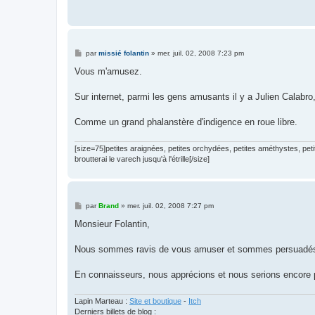
M
par
missié folantin
»
mer. juil. 02, 2008 7:23 pm
e
s
Vous m'amusez.
s
a
g
Sur internet, parmi les gens amusants il y a Julien Calabro
e
Comme un grand phalanstère d'indigence en roue libre.
[size=75]petites araignées, petites orchydées, petites améthystes, pe
broutterai le varech jusqu'à l'étrille[/size]
M
par
Brand
»
mer. juil. 02, 2008 7:27 pm
e
s
Monsieur Folantin,
s
a
g
Nous sommes ravis de vous amuser et sommes persuadés qu
e
En connaisseurs, nous apprécions et nous serions encore pl
Lapin Marteau :
Site et boutique
-
Itch
Derniers billets de blog :