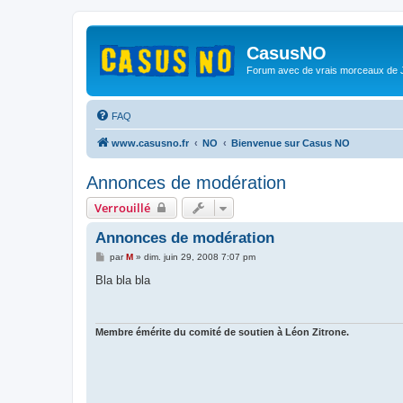
CasusNO
Forum avec de vrais morceaux de
FAQ
www.casusno.fr
NO
Bienvenue sur Casus NO
Annonces de modération
Verrouillé
Annonces de modération
M
par
M
»
dim. juin 29, 2008 7:07 pm
e
s
Bla bla bla
s
a
g
e
Membre émérite du comité de soutien à Léon Zitrone.