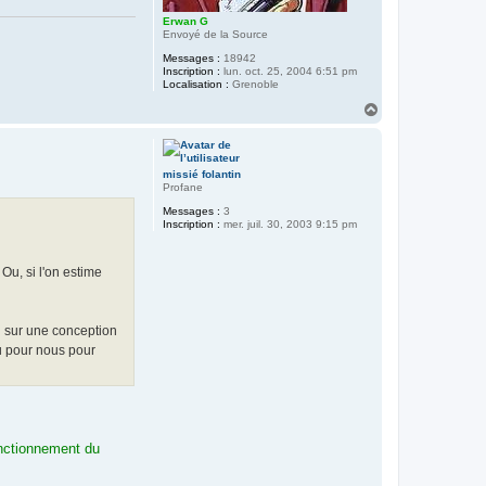
Erwan G
Envoyé de la Source
Messages :
18942
Inscription :
lun. oct. 25, 2004 6:51 pm
Localisation :
Grenoble
H
a
u
t
missié folantin
Profane
Messages :
3
Inscription :
mer. juil. 30, 2003 9:15 pm
Ou, si l'on estime
on sur une conception
ou pour nous pour
onctionnement du