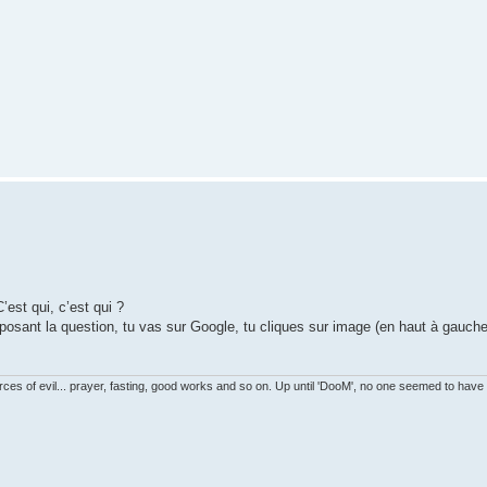
est qui, c’est qui ?
posant la question, tu vas sur Google, tu cliques sur image (en haut à gauche 
es of evil... prayer, fasting, good works and so on. Up until 'DooM', no one seemed to have