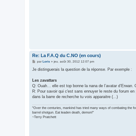
Re: La F.A.Q du C.NO (en cours)
M
par
Loris
»
jeu. août 30, 2012 12:07 pm
e
s
Je distinguerais la question de la réponse. Par exemple :
s
a
g
Les zavattars
e
Q: Ouah… elle est top bonne la nana de l’avatar d’Erwan. C’
R: Pour savoir qui c'est sans ennuyer le reste du forum en 
dans la barre de recherche tu vois apparaitre (...)
"Over the centuries, mankind has tried many ways of combating the forc
barrel shotgun. Eat leaden death, demon!"
~Terry Pratchett