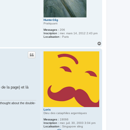
Hunter16g
Pratiquant
Messages :
206
Inscription :
mer. mars 14, 2012 2:43 pm
Localisation :
Paris
H
a
u
t
de la page) et là
 thought about the double-
Loris
Dieu des cataphiles argentiques
Messages :
19066
Inscription :
mer. juil. 30, 2003 3:04 pm
Localisation :
Singapore sling
C