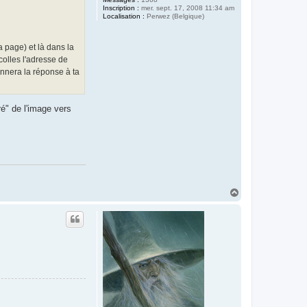
c
Inscription :
mer. sept. 17, 2008 11:34 am
k
Localisation :
Perwez (Belgique)
i
n
t
y
 page) et là dans la
colles l'adresse de
onnera la réponse à ta
é" de l'image vers
H
a
u
t