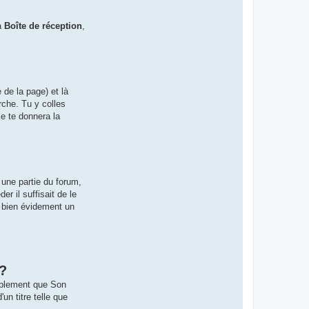
sa
Boîte de réception
,
 de la page) et là
rche. Tu y colles
le te donnera la
 une partie du forum,
r il suffisait de le
t bien évidement un
 ?
implement que Son
un titre telle que