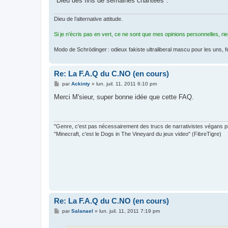
"Dieu des fins de semaines chantées".
Dieu de l’alternative attitude.
Si je n'écris pas en vert, ce ne sont que mes opinions personnelles, ri
Modo de Schrödinger : odieux fakiste ultraliberal mascu pour les uns, 
Re: La F.A.Q du C.NO (en cours)
M
par
Ackinty
»
lun. juil. 11, 2011 6:10 pm
e
s
Merci M'sieur, super bonne idée que cette FAQ.
s
a
g
e
"Genre, c'est pas nécessairement des trucs de narrativistes végans pro
"Minecraft, c'est le Dogs in The Vineyard du jeux video" (FibreTigre)
Re: La F.A.Q du C.NO (en cours)
M
par
Salanael
»
lun. juil. 11, 2011 7:19 pm
e
s