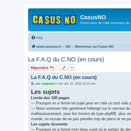
CasusNO
Forum avec de vrais morceaux de
FAQ
www.casusno.fr
NO
Bienvenue sur Casus NO
La F.A.Q du C.NO (en cours)
Répondre
La F.A.Q du C.NO (en cours)
M
par
rougepied
»
lun. juil. 11, 2011 12:43 pm
e
Les sujets
s
s
Limite des 100 pages
a
g
— Pourquoi on a fermé tel sujet pour en créé un tout vide
e
— Nous sommes très gentiment hébergé sur le serveur du Pa
malheureusement, pour les forums de type phpBB, plus un s
monde, on essaie de ne pas prendre trop de place et ne pas
Les sujets récurents
— Pourquoi on a fermé mon beau sujet où je parlais du dern