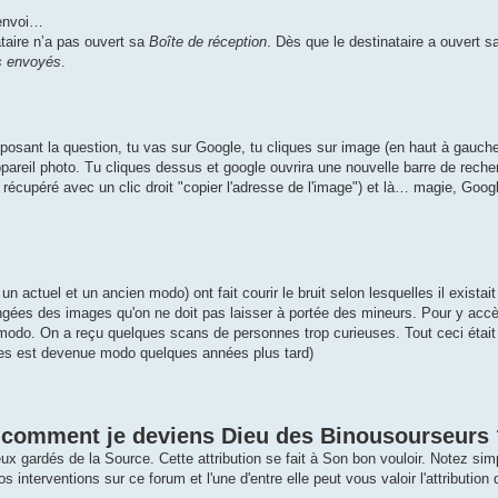
'envoi…
ataire n’a pas ouvert sa
Boîte de réception
. Dès que le destinataire a ouvert 
 envoyés
.
posant la question, tu vas sur Google, tu cliques sur image (en haut à gauche
appareil photo. Tu cliques dessus et google ouvrira une nouvelle barre de reche
 récupéré avec un clic droit "copier l'adresse de l'image") et là… magie, Goog
 actuel et un ancien modo) ont fait courir le bruit selon lesquelles il existait
ngées des images qu'on ne doit pas laisser à portée des mineurs. Pour y accède
 modo. On a reçu quelques scans de personnes trop curieuses. Tout ceci étai
imes est devenue modo quelques années plus tard)
n, comment je deviens Dieu des Binousourseurs
eux gardés de la Source. Cette attribution se fait à Son bon vouloir. Notez s
 interventions sur ce forum et l'une d'entre elle peut vous valoir l'attribution d'