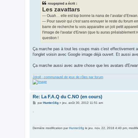
s
rougepied a écrit :
a
g
Les zavattars
e
— Ouah… elle est top bonne la nana de l’avatar d’Erwan. C
— Pour savoir qui
c'est
sans ennuyer le reste du forum en 
barre de recherche tu vois apparaitre un joli petit appare
l'image de l'avatar d'Erwan (que tu auras préalablement r
question !
Ça marche pas à tout les coups mais c'est effectivement as
l'onglet voisin avec Google image déjà ouvert. Et aussi avec
Ça marche aussi avec autre chose que les avatars d'Erwa
Jdroll - communauté de jeux de rôles par forum
Re: La F.A.Q du C.NO (en cours)
M
par
Hunter16g
»
jeu. août 30, 2012 11:51 am
e
s
.
s
a
g
e
Dernière modification par
Hunter16g
le jeu. nov. 22, 2018 4:40 pm, modifié