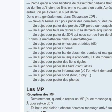
— Parce qu’on a pour habitude de rassembler certains thèm
ou du film qu’il vient de finir, on ne va pas s’en sortir. Aprè
autres, on peut créer un sujet dédié.
Donc on a généralement, dans
Discussion JDR
:
— News & Rumeurs : pour parler des dernières ou des pr
— Un sujet pour parler des projets JDR perso sur lesquel
— Un sujet pour faire un retour sur sa dernière acquisition
— Un sujet pour parler du JDR qui nous sert de livre de c
Et dans la médiathèque dans la
médiathèque
:
— Un sujet pour parler émissions et séries télé
— Un sujet pour parler cinéma
— Un sujet pour parler bande dessinée, comics et manga
— Un sujet pour parler musique (concerts, CD du moment,
— Un sujet pour poster des liens rigolos
— Un sujet pour parler des faits d’actualités
— Un sujet pour parler informatique (où l’on vient demand
— Un sujet pour parler sport (foot, rugby…)
— Un sujet pour poster des photos
Les MP
Réception des MP
— Dernièrement, quand je reçois un MP j'ai ce message qui
À quoi est-ce dû ?
— Ta boite est pleine : chaque nouveau message arrivé supp