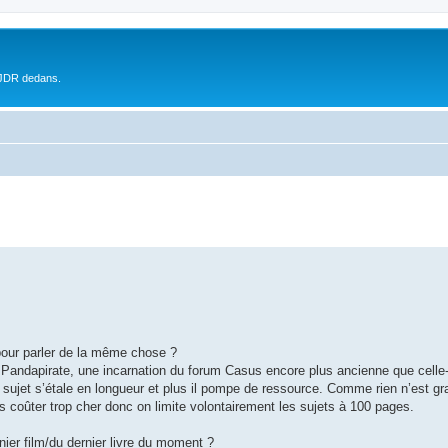
 JDR dedans.
 pour parler de la même chose ?
ndapirate, une incarnation du forum Casus encore plus ancienne que celle-ci
ujet s’étale en longueur et plus il pompe de ressource. Comme rien n’est gra
 coûter trop cher donc on limite volontairement les sujets à 100 pages.
ier film/du dernier livre du moment ?