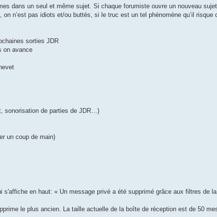
es dans un seul et même sujet. Si chaque forumiste ouvre un nouveau sujet p
s, on n’est pas idiots et/ou buttés, si le truc est un tel phénomène qu’il risque 
ochaines sorties JDR
s on avance
hevet
 sonorisation de parties de JDR…)
er un coup de main)
 s'affiche en haut: « Un message privé a été supprimé grâce aux filtres de l
rime le plus ancien. La taille actuelle de la boîte de réception est de 50 m