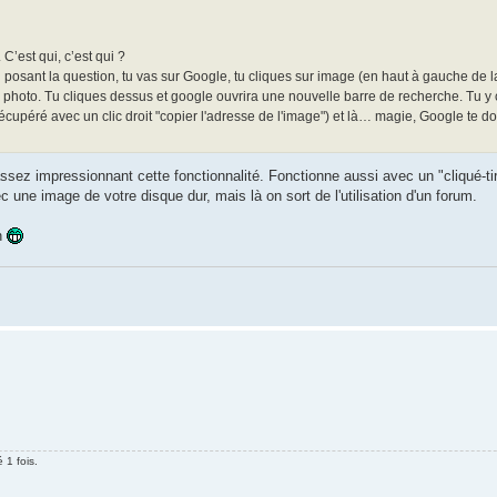
’est qui, c’est qui ?
posant la question, tu vas sur Google, tu cliques sur image (en haut à gauche de la
il photo. Tu cliques dessus et google ouvrira une nouvelle barre de recherche. Tu y 
écupéré avec un clic droit "copier l'adresse de l'image") et là… magie, Google te d
sez impressionnant cette fonctionnalité. Fonctionne aussi avec un "cliqué-tir
 une image de votre disque dur, mais là on sort de l'utilisation d'un forum.
n
 1 fois.