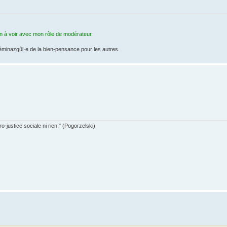
en à voir avec mon rôle de modérateur.
féminazgûl·e de la bien-pensance pour les autres.
-justice sociale ni rien." (Pogorzelski)