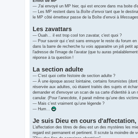
Envoi de MP
— J'ai envoyé un MP hier, qui est encore dans ma boite d
— Les MP restent dans la
Boîte d’envoi
tant que le destin
le MP côté émetteur passe de la Boîte d’envoi à
Messages
Les zavattars
— Ouah… il est trop cool ton zavatar, c'est quoi ?
— Pour savoir qui c’est sans ennuyer le reste du forum en 
dans la barre de recherche tu vois apparaitre un joli petit 
l'adresse de l'image de l'avatar (que tu auras préalablement
réponse à ta question !
La section adulte
— C’est quoi cette histoire de section adulte ?
— À une époque assez lointaine, certains forumistes (dont un
réservée aux adultes, où étaient traités des sujets et écha
demander et d'envoyer un scan de sa carte d'identité à un
canular. (Pour l’anecdote, il parait même qu’une des vict
— Mais c’est vraiment qu’une légende ?
— Hum…
Je suis Dieu en cours d'affectatio
L'affectation des titres de dieu est un des mystères les mi
regard est permanent et pertinent. Il scrute la moindre de vos