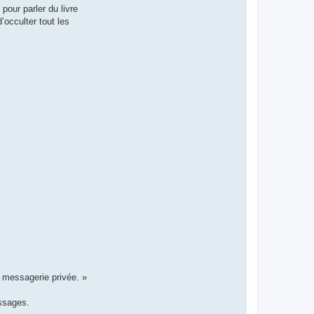
our parler du livre
d’occulter tout les
a messagerie privée. »
essages.